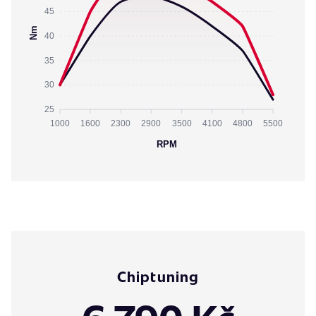
45
Nm
40
35
30
25
1000
1600
2300
2900
3500
4100
4800
5500
RPM
Chiptuning