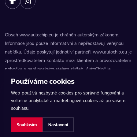
Obsah www.autochip.eu je chráněn autorským zákonem.
Informace jsou pouze informativní a nepředstavují veřejnou
nabídku. Údaje poskytují jednotliví partneři. www.autochip.eu je
zprostředkovatelem kontaktu mezi klientem a provozovatelem
pobočky a není poskytovatelem služeb. AutoChip® je
registrovaná ochranná známka Petra Kučery. Úpravy, které
Používáme cookies
nejsou označeny jako Premium, mohou vést k technické
Web používá nezbytné cookies pro správné fungování a
nezpůsobilosti vozidla k provozu na pozemních komunikacích.
volitelné analytické a marketingové cookies až po vašem
Přesné informace poskytuje vždy konkrétní provozovatel
souhlasu.
pobočky.
Nastavení cookies
Souhlasím
Nastavení