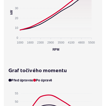
30
kW
20
10
0
1000
1600
2300
2900
3500
4100
4800
5500
RPM
Graf točivého momentu
Před úpravou
Po úpravě
55
50