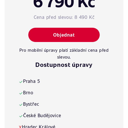
6 790 Kč
Cena před slevou:
8 490 Kč
Objednat
Pro mobilní úpravy platí základní cena před
slevou.
Dostupnost úpravy
Praha 5
✓
Brno
✓
Bystřec
✓
České Budějovice
✓
Hradec Králové
X