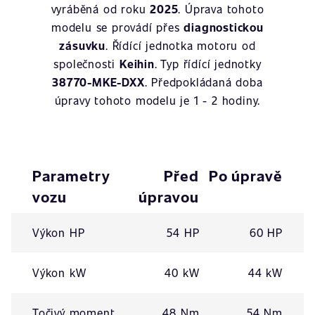
vyráběná od roku
2025
. Úprava tohoto
modelu se provádí přes
diagnostickou
zásuvku
. Řídící jednotka motoru od
společnosti
Keihin
. Typ řídící jednotky
38770-MKE-DXX
. Předpokládaná doba
úpravy tohoto modelu je 1 - 2 hodiny.
Parametry
Před
Po úpravě
vozu
úpravou
Výkon HP
54 HP
60 HP
Výkon kW
40 kW
44 kW
Točivý moment
48 Nm
54 Nm