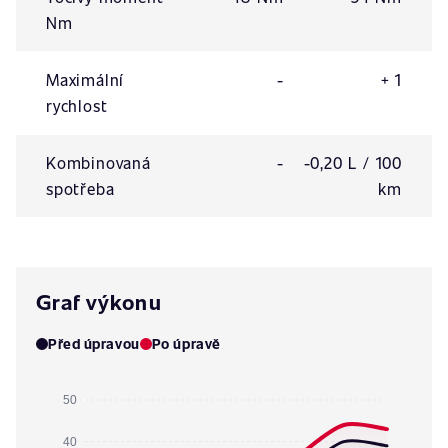
Nm
Maximální
-
+ 1
rychlost
Kombinovaná
-
-0,20 L / 100
spotřeba
km
Graf výkonu
Před úpravou
Po úpravě
50
40