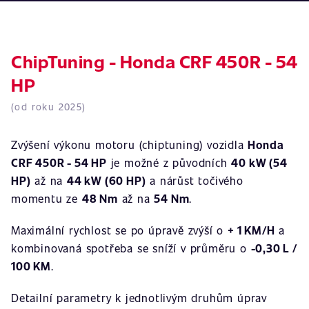
ChipTuning - Honda CRF 450R - 54
HP
(od roku 2025)
Zvýšení výkonu motoru (chiptuning) vozidla
Honda
CRF 450R - 54 HP
je možné z původních
40 kW (54
HP)
až na
44 kW (60 HP)
a nárůst točivého
momentu ze
48 Nm
až na
54 Nm
.
Maximální rychlost se po úpravě zvýší o
+ 1 KM/H
a
kombinovaná spotřeba se sníží v průměru o
-0,30 L /
100 KM
.
Detailní parametry k jednotlivým druhům úprav