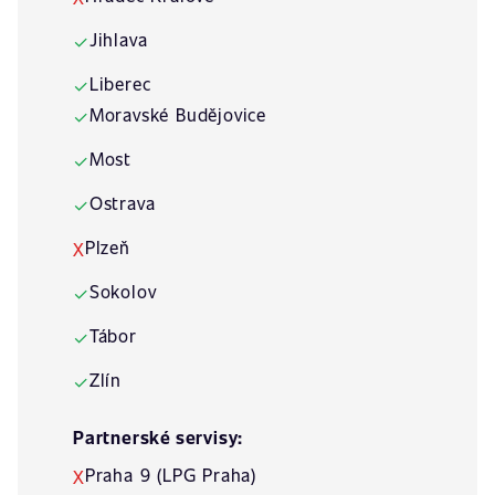
Jihlava
✓
Liberec
✓
Moravské Budějovice
✓
Most
✓
Ostrava
✓
Plzeň
X
Sokolov
✓
Tábor
✓
Zlín
✓
Partnerské servisy:
Praha 9 (LPG Praha)
X