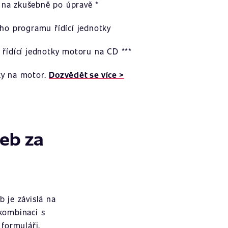
na zkušebně po úpravě *
ího programu řídící jednotky
 řídící jednotky motoru na CD ***
ky na motor.
Dozvědět se více >
žeb za
 je závislá na
 kombinaci s
formuláři.