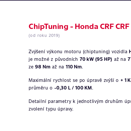
ChipTuning - Honda CRF CRF 
(od roku 2019)
Zvýšení výkonu motoru (chiptuning) vozidla
je možné z původních
70 kW (95 HP)
až na
7
ze
98 Nm
až na
110 Nm
.
Maximální rychlost se po úpravě zvýší o
+ 1 
průměru o
-0,30 L / 100 KM
.
Detailní parametry k jednotlivým druhům úpr
zvolení typu úpravy.