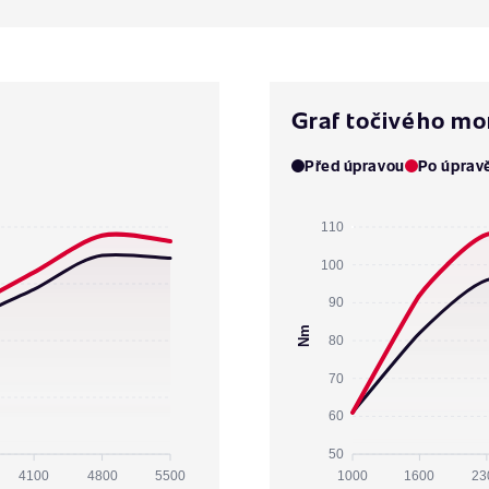
Graf točivého m
Před úpravou
Po úprav
110
100
90
Nm
80
70
60
50
4100
4800
5500
1000
1600
23