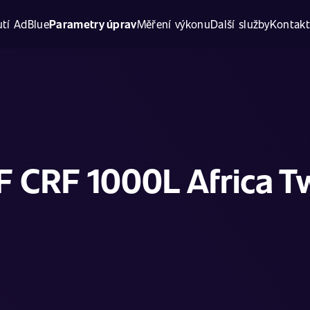
tí AdBlue
Parametry úprav
Měření výkonu
Další služby
Kontak
 CRF 1000L Africa Tw