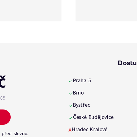
Dostu
č
Praha 5
✓
Brno
✓
Kč
Bystřec
✓
České Budějovice
✓
Hradec Králové
X
 před slevou.