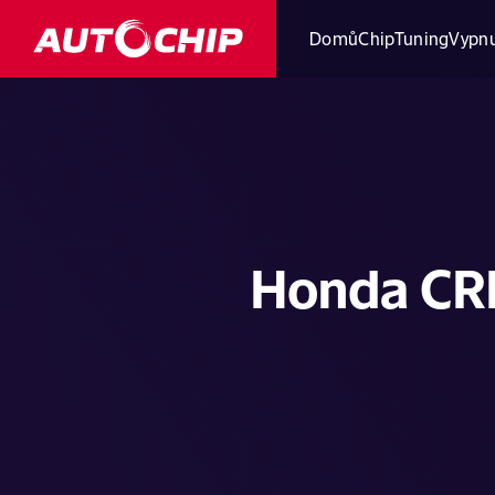
Domů
ChipTuning
Vypnu
Honda CRF