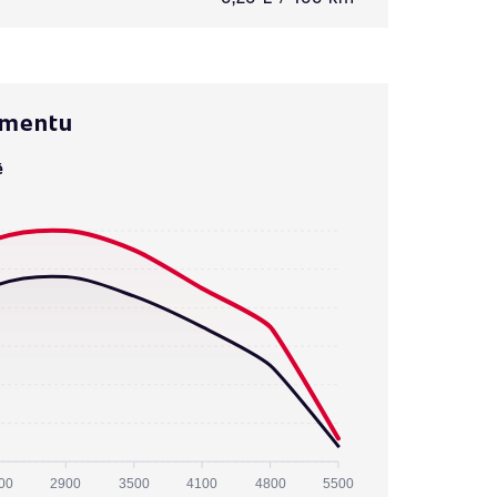
omentu
ě
00
2900
3500
4100
4800
5500