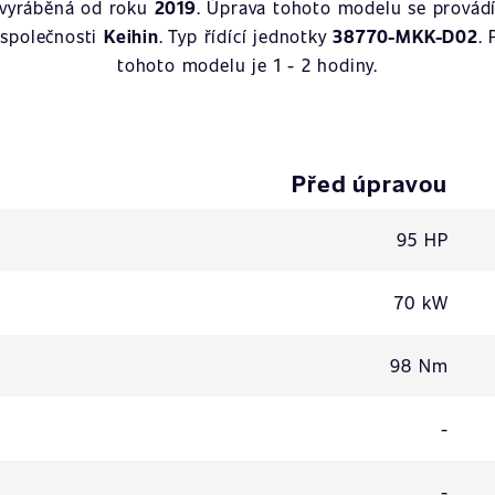
 vyráběná od roku
2019
. Úprava tohoto modelu se provád
 společnosti
Keihin
. Typ řídící jednotky
38770-MKK-D02
.
tohoto modelu je 1 - 2 hodiny.
Před úpravou
95 HP
70 kW
98 Nm
-
-