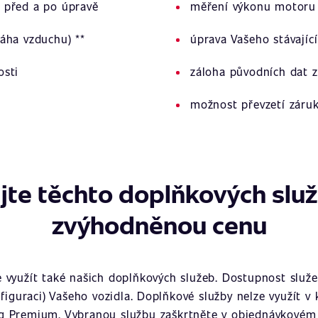
 před a po úpravě
měření výkonu motoru 
áha vzduchu) **
úprava Vašeho stávajíc
osti
záloha původních dat z
možnost převzetí záru
jte těchto doplňkových slu
zvýhodněnou cenu
využít také našich doplňkových služeb. Dostupnost služeb
figuraci) Vašeho vozidla. Doplňkové služby nelze využít v
g Premium. Vybranou službu zaškrtněte v objednávkovém 