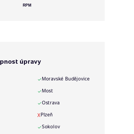
RPM
pnost úpravy
Moravské Budějovice
✓
Most
✓
Ostrava
✓
Plzeň
X
Sokolov
✓