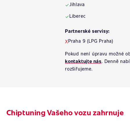
Jihlava
✓
Liberec
✓
Partnerské servisy:
Praha 9 (LPG Praha)
X
Pokud není úpravu možné ob
kontaktujte nás
. Denně nab
rozšiřujeme.
Chiptuning Vašeho vozu zahrnuje