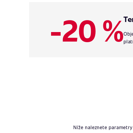
-20 %
Te
Obje
plat
Níže naleznete parametry