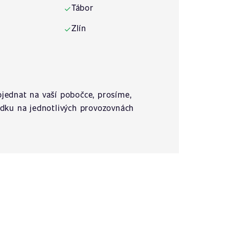
Tábor
✓
Zlín
✓
jednat na vaší pobočce, prosíme,
ídku na jednotlivých provozovnách