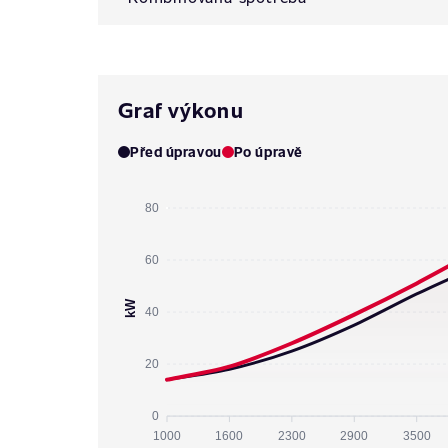
Graf výkonu
Před úpravou
Po úpravě
80
60
kW
40
20
0
1000
1600
2300
2900
3500