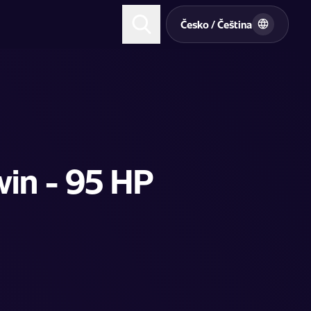
t
Česko / Čeština
in - 95 HP