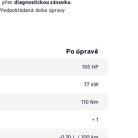
í přes
diagnostickou zásuvku
.
 Předpokládaná doba úpravy
Po úpravě
105 HP
77 kW
110 Nm
+ 1
-0,20 L / 100 km