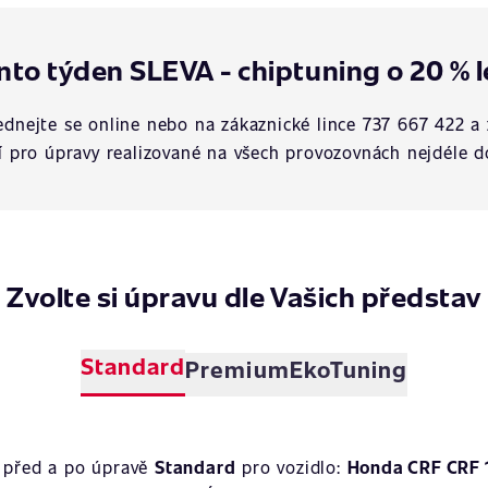
nto týden SLEVA - chiptuning o 20 % l
dnejte se online nebo na zákaznické lince 737 667 422 a 
í pro úpravy realizované na všech provozovnách nejdéle d
Zvolte si úpravu dle Vašich představ
Standard
Premium
EkoTuning
 před a po úpravě
Standard
pro vozidlo:
Honda CRF CRF 1