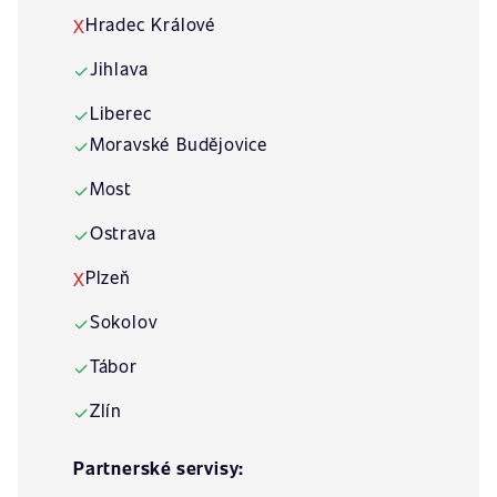
Hradec Králové
X
Jihlava
✓
Liberec
✓
Moravské Budějovice
✓
Most
✓
Ostrava
✓
Plzeň
X
Sokolov
✓
Tábor
✓
Zlín
✓
Partnerské servisy: