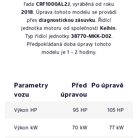
řada
CRF1000AL2J
, vyráběná od roku
2018
. Úprava tohoto modelu se provádí
přes
diagnostickou zásuvku
. Řídící
jednotka motoru od společnosti
Keihin
.
Typ řídící jednotky
38770-MKK-D02
.
Předpokládaná doba úpravy tohoto
modelu je 1 - 2 hodiny.
Parametry
Před
Po úpravě
vozu
úpravou
Výkon HP
95 HP
105 HP
Výkon kW
70 kW
77 kW