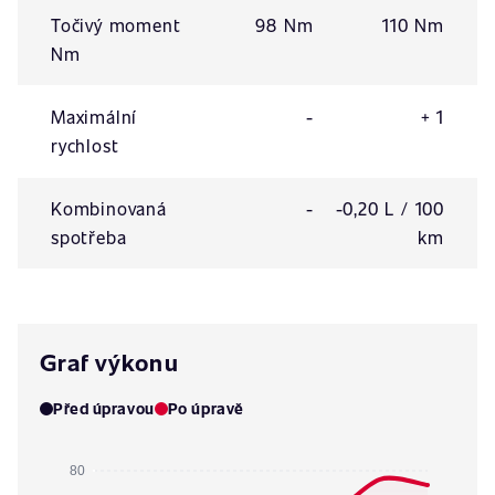
Točivý moment
98 Nm
110 Nm
Nm
Maximální
-
+ 1
rychlost
Kombinovaná
-
-0,20 L / 100
spotřeba
km
Graf výkonu
Před úpravou
Po úpravě
80