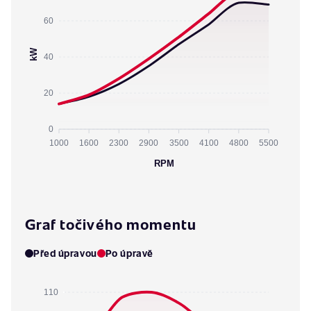
60
kW
40
20
0
1000
1600
2300
2900
3500
4100
4800
5500
RPM
Graf točivého momentu
Před úpravou
Po úpravě
110