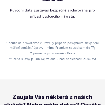
Původní data zůstávají bezpečně archivována pro
případ budoucího návratu.
* pouze na provozovně v Praze (v případě poskytnuté slevy není
měření součástí úpravy - mimo Premium se zápisem do TP)
** pouze na provozovně v Praze
*** cena služby je 200 Kč, záloha u naší společnosti ZDARMA
Zaujala Vás některá z našich
služeb? Nebo máte dotaz? Ozvěte