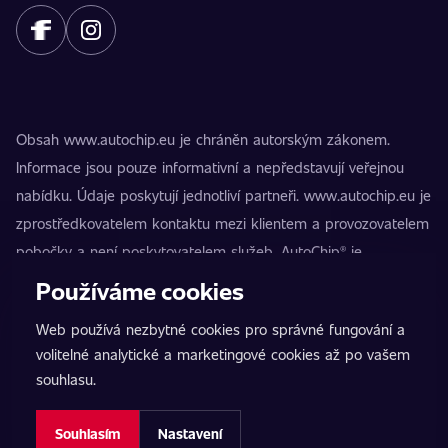
Obsah www.autochip.eu je chráněn autorským zákonem.
Informace jsou pouze informativní a nepředstavují veřejnou
nabídku. Údaje poskytují jednotliví partneři. www.autochip.eu je
zprostředkovatelem kontaktu mezi klientem a provozovatelem
pobočky a není poskytovatelem služeb. AutoChip® je
registrovaná ochranná známka Petra Kučery. Úpravy, které
Používáme cookies
nejsou označeny jako Premium, mohou vést k technické
Web používá nezbytné cookies pro správné fungování a
nezpůsobilosti vozidla k provozu na pozemních komunikacích.
volitelné analytické a marketingové cookies až po vašem
Přesné informace poskytuje vždy konkrétní provozovatel
souhlasu.
pobočky.
Nastavení cookies
Souhlasím
Nastavení