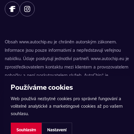
Obsah www.autochip.eu je chráněn autorským zákonem.
Informace jsou pouze informativní a nepředstavují veřejnou
nabídku. Údaje poskytují jednotliví partneři. www.autochip.eu je
zprostředkovatelem kontaktu mezi klientem a provozovatelem
pobočky a není poskytovatelem služeb. AutoChip® je
registrovaná ochranná známka Petra Kučery. Úpravy, které
Používáme cookies
nejsou označeny jako Premium, mohou vést k technické
Web používá nezbytné cookies pro správné fungování a
nezpůsobilosti vozidla k provozu na pozemních komunikacích.
volitelné analytické a marketingové cookies až po vašem
Přesné informace poskytuje vždy konkrétní provozovatel
souhlasu.
pobočky.
Nastavení cookies
Souhlasím
Nastavení