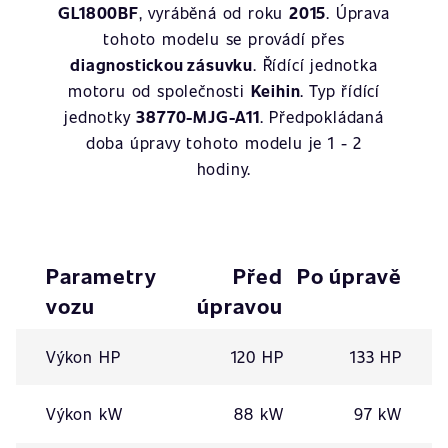
GL1800BF
, vyráběná od roku
2015
. Úprava
tohoto modelu se provádí přes
diagnostickou zásuvku
. Řídící jednotka
motoru od společnosti
Keihin
. Typ řídící
jednotky
38770-MJG-A11
. Předpokládaná
doba úpravy tohoto modelu je 1 - 2
hodiny.
Parametry
Před
Po úpravě
vozu
úpravou
Výkon HP
120 HP
133 HP
Výkon kW
88 kW
97 kW