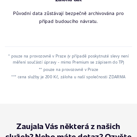
Původní data zůstávají bezpečně archivována pro
případ budoucího návratu.
* pouze na provozovně v Praze (v případě poskytnuté slevy není
měření součástí úpravy - mimo Premium se zápisem do TP)
** pouze na provozovně v Praze
*** cena služby je 200 Kč, záloha u naší společnosti ZDARMA
Zaujala Vás některá z našich
služeb? Nebo máte dotaz? Ozvěte