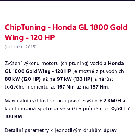
ChipTuning - Honda GL 1800 Gold
Wing - 120 HP
(od roku 2015)
Zvýšení výkonu motoru (chiptuning) vozidla
Honda
GL 1800 Gold Wing - 120 HP
je možné z původních
88 kW (120 HP)
až na
97 kW (133 HP)
a nárůst
točivého momentu ze
167 Nm
až na
187 Nm
.
Maximální rychlost se po úpravě zvýší o
+ 2 KM/H
a
kombinovaná spotřeba se sníží v průměru o
-0,50 L /
100 KM
.
Detailní parametry k jednotlivým druhům úprav