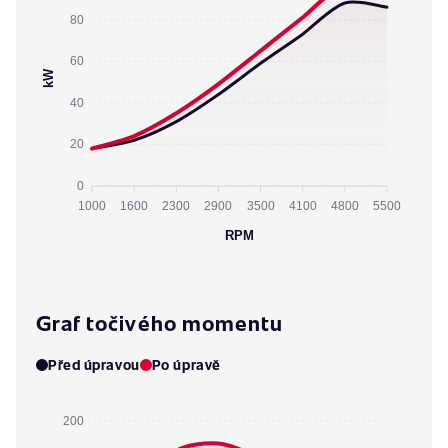
80
60
kW
40
20
0
1000
1600
2300
2900
3500
4100
4800
5500
RPM
Graf točivého momentu
Před úpravou
Po úpravě
200