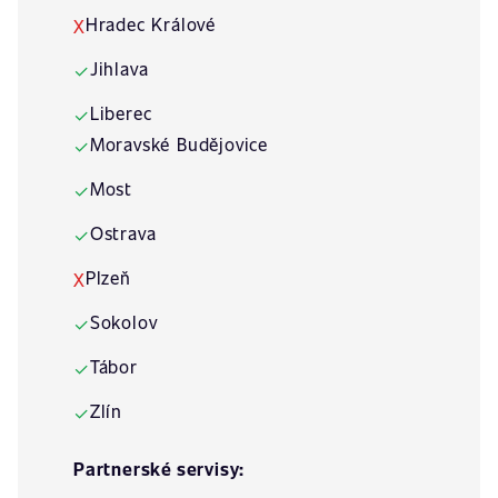
Hradec Králové
X
Jihlava
✓
Liberec
✓
Moravské Budějovice
✓
Most
✓
Ostrava
✓
Plzeň
X
Sokolov
✓
Tábor
✓
Zlín
✓
Partnerské servisy: