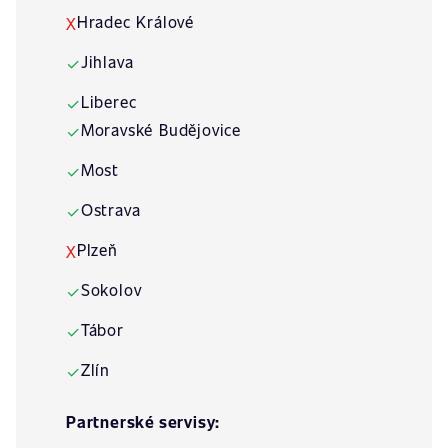
Hradec Králové
X
Jihlava
✓
Liberec
✓
Moravské Budějovice
✓
Most
✓
Ostrava
✓
Plzeň
X
Sokolov
✓
Tábor
✓
Zlín
✓
Partnerské servisy: