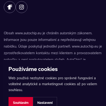
Obsah www.autochip.eu je chráněn autorským zákonem.
Informace jsou pouze informativní a nepředstavují veřejnou
nabídku. Údaje poskytují jednotliví partneři. www.autochip.eu je
zprostředkovatelem kontaktu mezi klientem a provozovatelem
pobočky a není poskytovatelem služeb. AutoChip® je
registrovaná ochranná známka Petra Kučery. Úpravy, které
Používáme cookies
nejsou označeny jako Premium, mohou vést k technické
Web používá nezbytné cookies pro správné fungování a
nezpůsobilosti vozidla k provozu na pozemních komunikacích.
volitelné analytické a marketingové cookies až po vašem
Přesné informace poskytuje vždy konkrétní provozovatel
souhlasu.
pobočky.
Nastavení cookies
Souhlasím
Nastavení