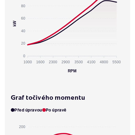
80
60
kW
40
20
0
1000
1600
2300
2900
3500
4100
4800
5500
RPM
Graf točivého momentu
Před úpravou
Po úpravě
200