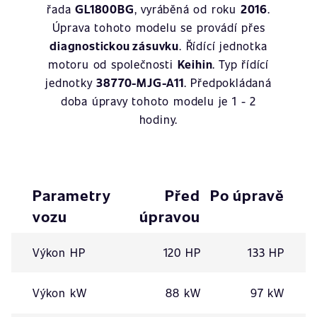
řada
GL1800BG
, vyráběná od roku
2016
.
Úprava tohoto modelu se provádí přes
diagnostickou zásuvku
. Řídící jednotka
motoru od společnosti
Keihin
. Typ řídící
jednotky
38770-MJG-A11
. Předpokládaná
doba úpravy tohoto modelu je 1 - 2
hodiny.
Parametry
Před
Po úpravě
vozu
úpravou
Výkon HP
120 HP
133 HP
Výkon kW
88 kW
97 kW