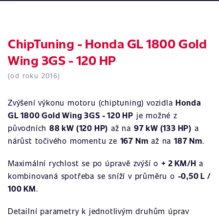
ChipTuning - Honda GL 1800 Gold
Wing 3GS - 120 HP
(od roku 2016)
Zvýšení výkonu motoru (chiptuning) vozidla
Honda
GL 1800 Gold Wing 3GS - 120 HP
je možné z
původních
88 kW (120 HP)
až na
97 kW (133 HP)
a
nárůst točivého momentu ze
167 Nm
až na
187 Nm
.
Maximální rychlost se po úpravě zvýší o
+ 2 KM/H
a
kombinovaná spotřeba se sníží v průměru o
-0,50 L /
100 KM
.
Detailní parametry k jednotlivým druhům úprav