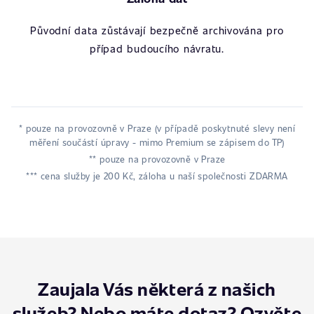
Původní data zůstávají bezpečně archivována pro
případ budoucího návratu.
* pouze na provozovně v Praze (v případě poskytnuté slevy není
měření součástí úpravy - mimo Premium se zápisem do TP)
** pouze na provozovně v Praze
*** cena služby je 200 Kč, záloha u naší společnosti ZDARMA
Zaujala Vás některá z našich
služeb? Nebo máte dotaz? Ozvěte