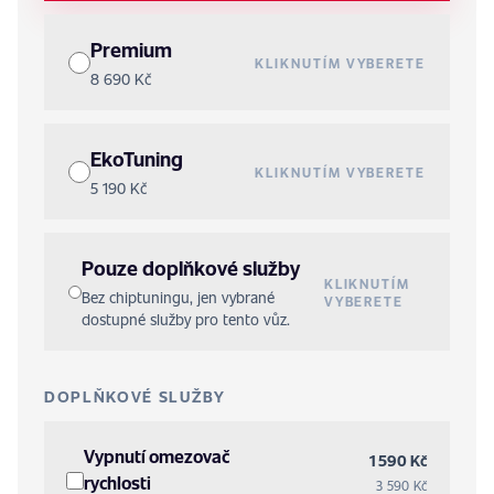
Premium
KLIKNUTÍM VYBERETE
8 690 Kč
EkoTuning
KLIKNUTÍM VYBERETE
5 190 Kč
Pouze doplňkové služby
KLIKNUTÍM
Bez chiptuningu, jen vybrané
VYBERETE
dostupné služby pro tento vůz.
DOPLŇKOVÉ SLUŽBY
Vypnutí omezovač
1 590 Kč
rychlosti
3 590 Kč