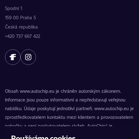
Spodní 1
159 00 Praha 5
Česká republika
+420 737 667 422
Obsah www.autochip.eu je chráněn autorským zákonem.
Informace jsou pouze informativní a nepředstavují veřejnou
nabídku. Údaje poskytují jednotliví partneři. www.autochip.eu je
zprostředkovatelem kontaktu mezi klientem a provozovatelem
pobočky a není poskytovatelem služeb. AutoChip® je
registrovaná ochranná známka Petra Kučery. Úpravy, které
Používáme cookies