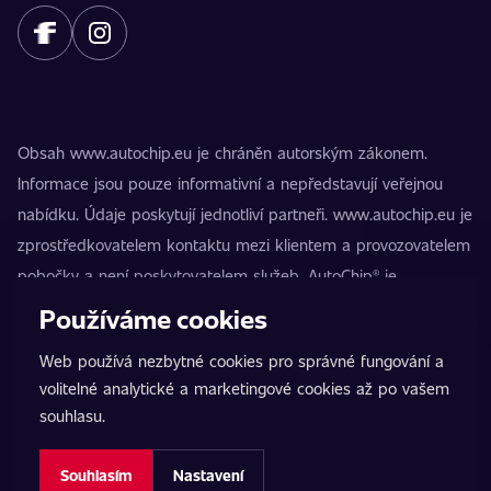
Obsah www.autochip.eu je chráněn autorským zákonem.
Informace jsou pouze informativní a nepředstavují veřejnou
nabídku. Údaje poskytují jednotliví partneři. www.autochip.eu je
zprostředkovatelem kontaktu mezi klientem a provozovatelem
pobočky a není poskytovatelem služeb. AutoChip® je
registrovaná ochranná známka Petra Kučery. Úpravy, které
Používáme cookies
nejsou označeny jako Premium, mohou vést k technické
Web používá nezbytné cookies pro správné fungování a
nezpůsobilosti vozidla k provozu na pozemních komunikacích.
volitelné analytické a marketingové cookies až po vašem
Přesné informace poskytuje vždy konkrétní provozovatel
souhlasu.
pobočky.
Nastavení cookies
Souhlasím
Nastavení