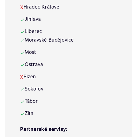
Hradec Králové
X
Jihlava
✓
Liberec
✓
Moravské Budějovice
✓
Most
✓
Ostrava
✓
Plzeň
X
Sokolov
✓
Tábor
✓
Zlín
✓
Partnerské servisy: