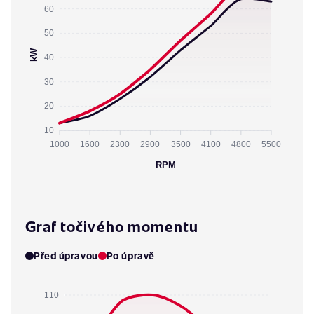
60
50
kW
40
30
20
10
1000
1600
2300
2900
3500
4100
4800
5500
RPM
Graf točivého momentu
Před úpravou
Po úpravě
110