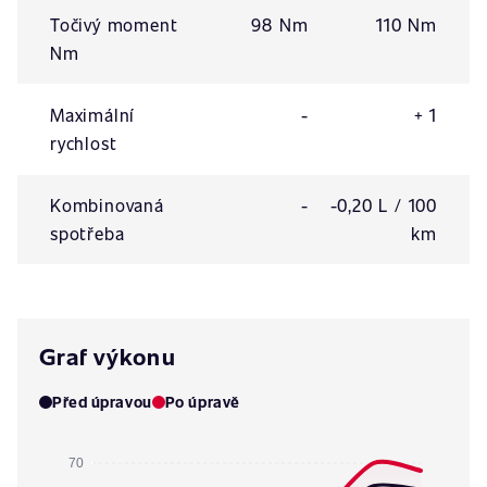
Točivý moment
98 Nm
110 Nm
Nm
Maximální
-
+ 1
rychlost
Kombinovaná
-
-0,20 L / 100
spotřeba
km
Graf výkonu
Před úpravou
Po úpravě
70