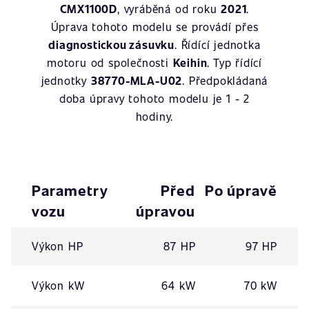
CMX1100D
, vyráběná od roku
2021
.
Úprava tohoto modelu se provádí přes
diagnostickou zásuvku
. Řídící jednotka
motoru od společnosti
Keihin
. Typ řídící
jednotky
38770-MLA-U02
. Předpokládaná
doba úpravy tohoto modelu je 1 - 2
hodiny.
Parametry
Před
Po úpravě
vozu
úpravou
Výkon HP
87 HP
97 HP
Výkon kW
64 kW
70 kW