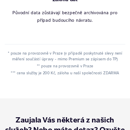
Původní data zůstávají bezpečně archivována pro
případ budoucího návratu.
* pouze na provozovně v Praze (v případě poskytnuté slevy není
měření součástí úpravy - mimo Premium se zápisem do TP)
** pouze na provozovně v Praze
*** cena služby je 200 Kč, záloha u naší společnosti ZDARMA
Zaujala Vás některá z našich
služeb? Nebo máte dotaz? Ozvěte