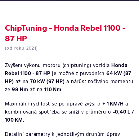
ChipTuning - Honda Rebel 1100 -
87 HP
(od roku 2021)
Zvýšení výkonu motoru (chiptuning) vozidla
Honda
Rebel 1100 - 87 HP
je možné z původních
64 kW (87
HP)
až na
70 kW (97 HP)
a nárůst točivého momentu
ze
98 Nm
až na
110 Nm
.
Maximální rychlost se po úpravě zvýší o
+ 1 KM/H
a
kombinovaná spotřeba se sníží v průměru o
-0,40 L /
100 KM
.
Detailní parametry k jednotlivým druhům úprav