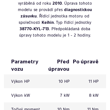
vyráběná od roku
2010
. Úprava tohoto
modelu se provádí přes
diagnostickou
zásuvku
. Řídící jednotka motoru od
společnosti
Keihin
. Typ řídící jednotky
38770-KYL-713
. Předpokládaná doba
úpravy tohoto modelu je 1 - 2 hodiny.
Parametry
Před
Po úpravě
vozu
úpravou
Výkon HP
10 HP
11 HP
Výkon kW
7 kW
8 kW
Točivý moment
10 Nm
11 Nm