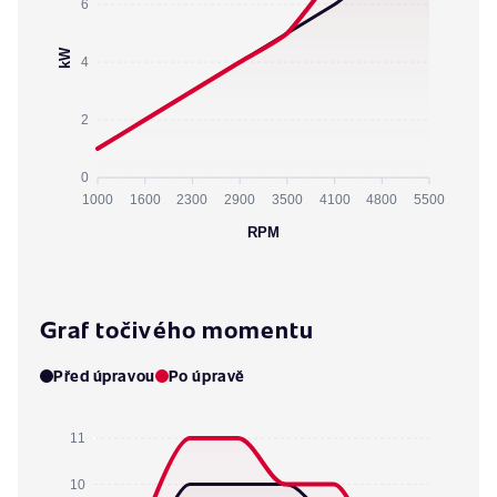
6
kW
4
2
0
1000
1600
2300
2900
3500
4100
4800
5500
RPM
Graf točivého momentu
Před úpravou
Po úpravě
11
10