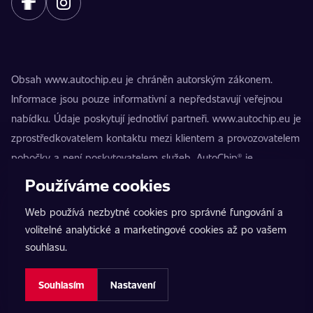
Obsah www.autochip.eu je chráněn autorským zákonem.
Informace jsou pouze informativní a nepředstavují veřejnou
nabídku. Údaje poskytují jednotliví partneři. www.autochip.eu je
zprostředkovatelem kontaktu mezi klientem a provozovatelem
pobočky a není poskytovatelem služeb. AutoChip® je
registrovaná ochranná známka Petra Kučery. Úpravy, které
Používáme cookies
nejsou označeny jako Premium, mohou vést k technické
Web používá nezbytné cookies pro správné fungování a
nezpůsobilosti vozidla k provozu na pozemních komunikacích.
volitelné analytické a marketingové cookies až po vašem
Přesné informace poskytuje vždy konkrétní provozovatel
souhlasu.
pobočky.
Nastavení cookies
Souhlasím
Nastavení