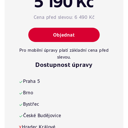
5 190 Kč
Cena před slevou:
6 490 Kč
Objednat
Pro mobilní úpravy platí základní cena před
slevou.
Dostupnost úpravy
Praha 5
✓
Brno
✓
Bystřec
✓
České Budějovice
✓
Hradec Králové
X