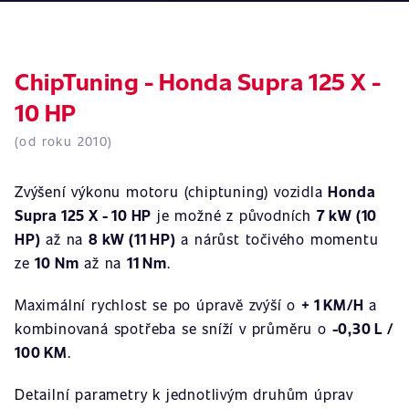
ChipTuning - Honda Supra 125 X -
10 HP
(od roku 2010)
Zvýšení výkonu motoru (chiptuning) vozidla
Honda
Supra 125 X - 10 HP
je možné z původních
7 kW (10
HP)
až na
8 kW (11 HP)
a nárůst točivého momentu
ze
10 Nm
až na
11 Nm
.
Maximální rychlost se po úpravě zvýší o
+ 1 KM/H
a
kombinovaná spotřeba se sníží v průměru o
-0,30 L /
100 KM
.
Detailní parametry k jednotlivým druhům úprav