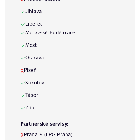
Jihlava
✓
Liberec
✓
Moravské Budějovice
✓
Most
✓
Ostrava
✓
Plzeň
X
Sokolov
✓
Tábor
✓
Zlín
✓
Partnerské servisy:
Praha 9 (LPG Praha)
X