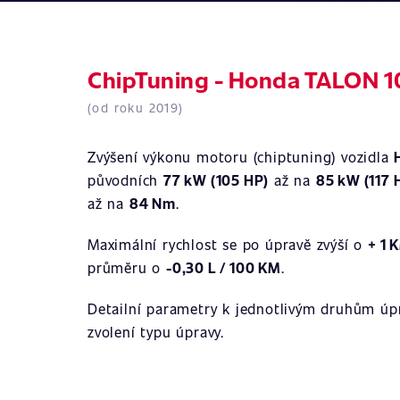
ChipTuning - Honda TALON 1
(od roku 2019)
Zvýšení výkonu motoru (chiptuning) vozidla
původních
77 kW (105 HP)
až na
85 kW (117 
až na
84 Nm
.
Maximální rychlost se po úpravě zvýší o
+ 1 
průměru o
-0,30 L / 100 KM
.
Detailní parametry k jednotlivým druhům úpr
zvolení typu úpravy.