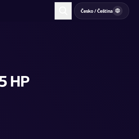
t
Česko / Čeština
5 HP