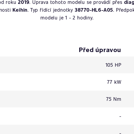
 od roku
2019
. Úprava tohoto modelu se provádí přes
dia
nosti
Keihin
. Typ řídící jednotky
38770-HL6-A05
. Předpo
modelu je 1 - 2 hodiny.
Před úpravou
105 HP
77 kW
75 Nm
-
-