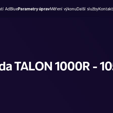
tí AdBlue
Parametry úprav
Měření výkonu
Další služby
Kontak
da TALON 1000R - 10