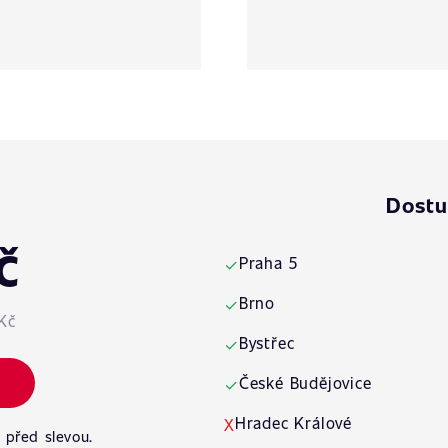
Dostu
č
Praha 5
✓
Brno
✓
Kč
Bystřec
✓
České Budějovice
✓
Hradec Králové
X
 před slevou.