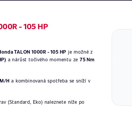
000R - 105 HP
Honda TALON 1000R - 105 HP
je možné z
HP)
a nárůst točivého momentu ze
75 Nm
KM/H
a kombinovaná spotřeba se sníží v
av (Standard, Eko) naleznete níže po