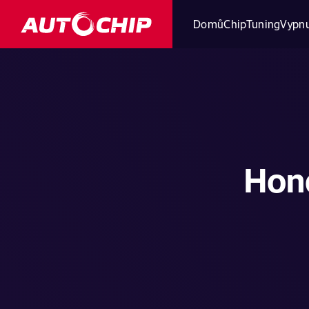
Domů
ChipTuning
Vypnu
Hon