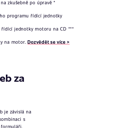
na zkušebně po úpravě *
ího programu řídící jednotky
 řídící jednotky motoru na CD ***
ky na motor.
Dozvědět se více >
žeb za
 je závislá na
 kombinaci s
formuláři.