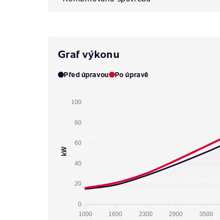
Graf výkonu
Před úpravou
Po úpravě
100
80
60
kW
40
20
0
1000
1600
2300
2900
3500