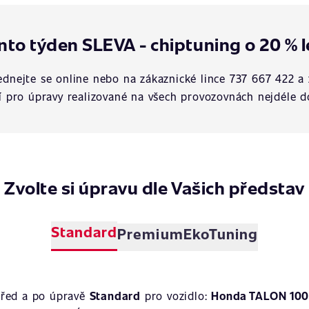
nto týden SLEVA - chiptuning o 20 % l
dnejte se online nebo na zákaznické lince 737 667 422 a 
í pro úpravy realizované na všech provozovnách nejdéle d
Zvolte si úpravu dle Vašich představ
Standard
Premium
EkoTuning
před a po úpravě
Standard
pro vozidlo:
Honda TALON 100