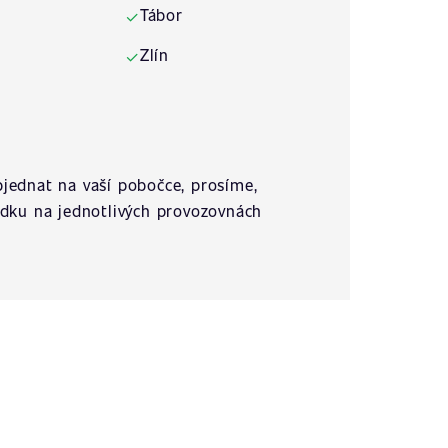
Tábor
✓
Zlín
✓
jednat na vaší pobočce, prosíme,
ídku na jednotlivých provozovnách