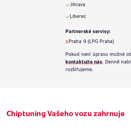
Jihlava
✓
Liberec
✓
Partnerské servisy:
Praha 9 (LPG Praha)
X
Pokud není úpravu možné ob
kontaktujte nás
. Denně nab
rozšiřujeme.
Chiptuning Vašeho vozu zahrnuje