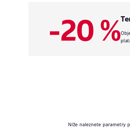
-20 %
Te
Obje
plat
Níže naleznete parametry 