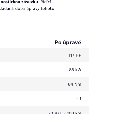
gnostickou zásuvku
. Řídící
kládaná doba úpravy tohoto
Po úpravě
117 HP
85 kW
84 Nm
+ 1
-0,20 L / 100 km