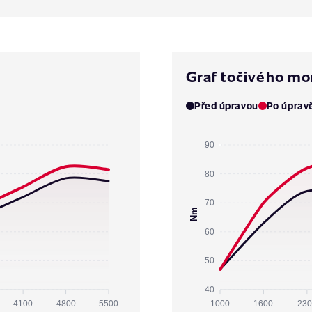
Graf točivého m
Před úpravou
Po úprav
90
80
70
Nm
60
50
40
4100
4800
5500
1000
1600
230