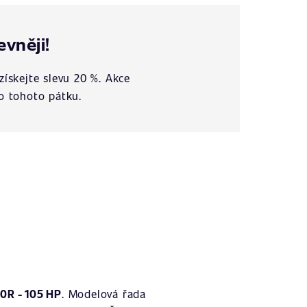
evněji!
získejte slevu 20 %. Akce
o tohoto pátku.
0R - 105 HP
. Modelová řada