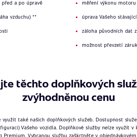
 před a po úpravě
měření výkonu motoru 
áha vzduchu) **
úprava Vašeho stávajíc
osti
záloha původních dat z
možnost převzetí záru
jte těchto doplňkových slu
zvýhodněnou cenu
využít také našich doplňkových služeb. Dostupnost služeb
figuraci) Vašeho vozidla. Doplňkové služby nelze využít v
g Premium. Vybranou službu zaškrtněte v objednávkovém 