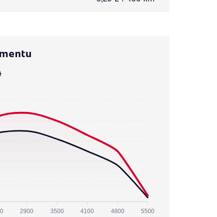
omentu
ě
0
2900
3500
4100
4800
5500