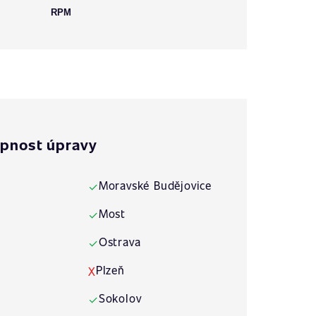
RPM
pnost úpravy
Moravské Budějovice
✓
Most
✓
Ostrava
✓
Plzeň
X
Sokolov
✓