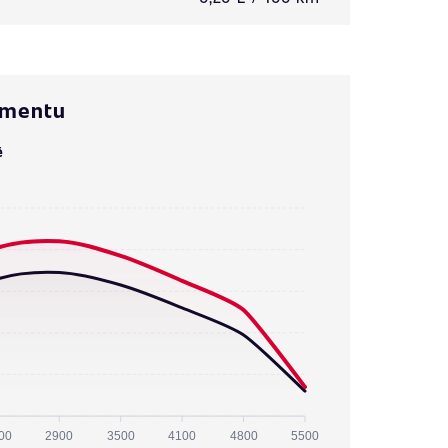
omentu
ě
00
2900
3500
4100
4800
5500