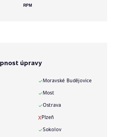
RPM
pnost úpravy
Moravské Budějovice
✓
Most
✓
Ostrava
✓
Plzeň
X
Sokolov
✓