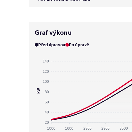
Graf výkonu
Před úpravou
Po úpravě
140
120
100
kW
80
60
40
20
1000
1600
2300
2900
3500