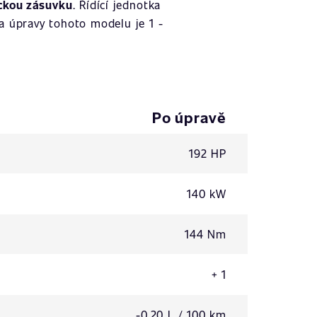
ckou zásuvku
. Řídící jednotka
a úpravy tohoto modelu je 1 -
Po úpravě
192 HP
140 kW
144 Nm
+ 1
-0,20 L / 100 km