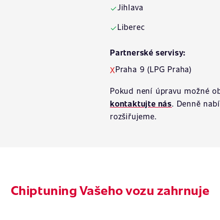
Jihlava
✓
Liberec
✓
Partnerské servisy:
Praha 9 (LPG Praha)
X
Pokud není úpravu možné ob
kontaktujte nás
. Denně nab
rozšiřujeme.
Chiptuning Vašeho vozu zahrnuje