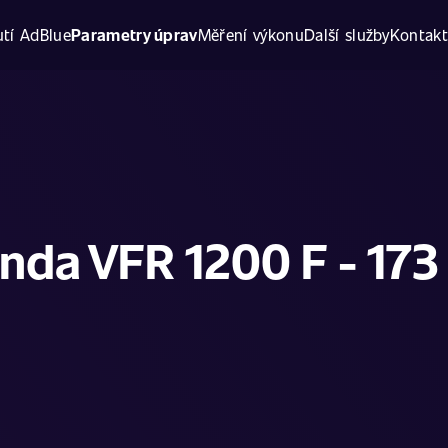
tí AdBlue
Parametry úprav
Měření výkonu
Další služby
Kontak
nda VFR 1200 F - 173