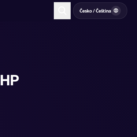
t
Česko / Čeština
 HP