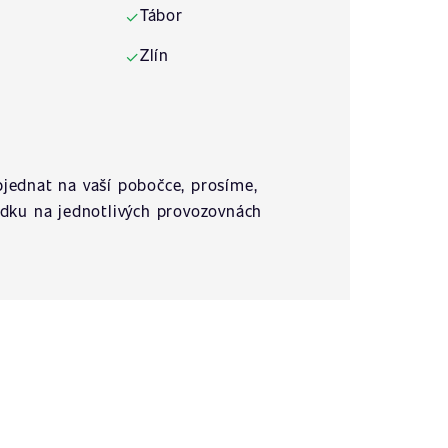
Tábor
✓
Zlín
✓
jednat na vaší pobočce, prosíme,
ídku na jednotlivých provozovnách