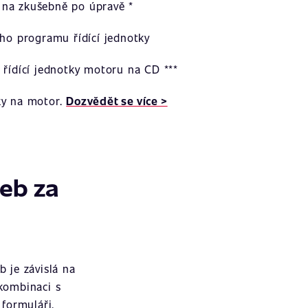
na zkušebně po úpravě *
ího programu řídící jednotky
 řídící jednotky motoru na CD ***
ky na motor.
Dozvědět se více >
žeb za
 je závislá na
 kombinaci s
formuláři.