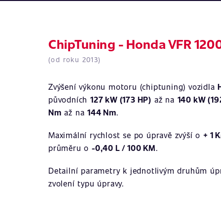
ChipTuning - Honda VFR 1200
(od roku 2013)
Zvýšení výkonu motoru (chiptuning) vozidla
původních
127 kW (173 HP)
až na
140 kW (19
Nm
až na
144 Nm
.
Maximální rychlost se po úpravě zvýší o
+ 1 
průměru o
-0,40 L / 100 KM
.
Detailní parametry k jednotlivým druhům úpr
zvolení typu úpravy.