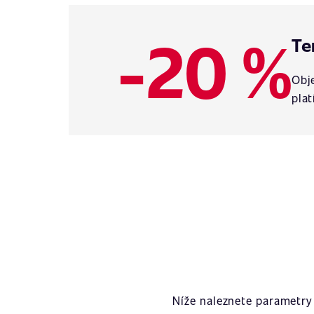
-20 %
Te
Obje
plat
Níže naleznete parametry