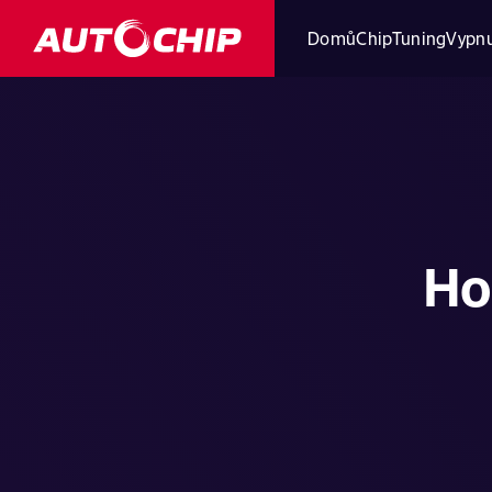
Domů
ChipTuning
Vypnu
Ho