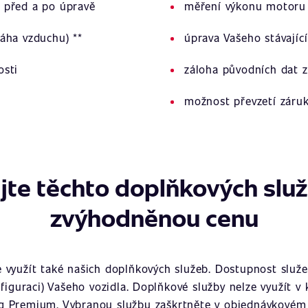
 před a po úpravě
měření výkonu motoru 
áha vzduchu) **
úprava Vašeho stávajíc
osti
záloha původních dat z
možnost převzetí záru
jte těchto doplňkových slu
zvýhodněnou cenu
využít také našich doplňkových služeb. Dostupnost služeb
figuraci) Vašeho vozidla. Doplňkové služby nelze využít v
g Premium. Vybranou službu zaškrtněte v objednávkovém 