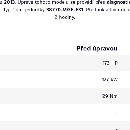
ku
2013
. Úprava tohoto modelu se provádí přes
diagnosti
n
. Typ řídící jednotky
38770-MGE-F31
. Předpokládaná dob
2 hodiny.
Před úpravou
173 HP
127 kW
129 Nm
-
-