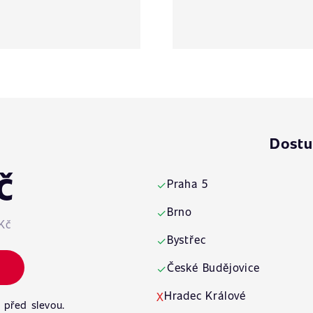
Dostu
č
Praha 5
✓
Brno
✓
Kč
Bystřec
✓
České Budějovice
✓
Hradec Králové
X
 před slevou.