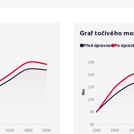
Graf točivého m
Před úpravou
Po úprav
160
140
120
Nm
100
80
60
4100
4800
5500
1000
1600
23