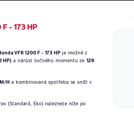
 F - 173 HP
Honda VFR 1200 F - 173 HP
je možné z
2 HP)
a nárůst točivého momentu ze
129
KM/H
a kombinovaná spotřeba se sníží v
av (Standard, Eko) naleznete níže po