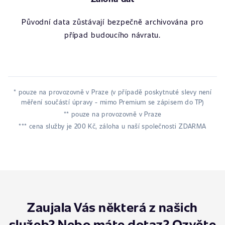
Původní data zůstávají bezpečně archivována pro
případ budoucího návratu.
* pouze na provozovně v Praze (v případě poskytnuté slevy není
měření součástí úpravy - mimo Premium se zápisem do TP)
** pouze na provozovně v Praze
*** cena služby je 200 Kč, záloha u naší společnosti ZDARMA
Zaujala Vás některá z našich
služeb? Nebo máte dotaz? Ozvěte