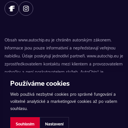
Obsah www.autochip.eu je chráněn autorským zákonem.
Informace jsou pouze informativní a nepředstavují veřejnou
nabídku. Údaje poskytují jednotliví partneři. www.autochip.eu je
zprostředkovatelem kontaktu mezi klientem a provozovatelem
pobočky a není poskytovatelem služeb. AutoChip® je
registrovaná ochranná známka Petra Kučery. Úpravy, které
Používáme cookies
nejsou označeny jako Premium, mohou vést k technické
Web používá nezbytné cookies pro správné fungování a
nezpůsobilosti vozidla k provozu na pozemních komunikacích.
volitelné analytické a marketingové cookies až po vašem
Přesné informace poskytuje vždy konkrétní provozovatel
souhlasu.
pobočky.
Nastavení cookies
Souhlasím
Nastavení