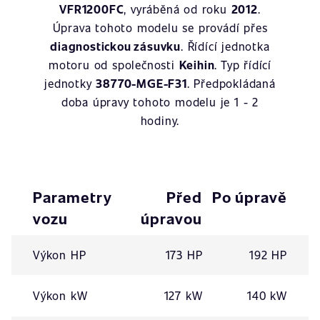
VFR1200FC
, vyráběná od roku
2012
.
Úprava tohoto modelu se provádí přes
diagnostickou zásuvku
. Řídící jednotka
motoru od společnosti
Keihin
. Typ řídící
jednotky
38770-MGE-F31
. Předpokládaná
doba úpravy tohoto modelu je 1 - 2
hodiny.
Parametry
Před
Po úpravě
vozu
úpravou
Výkon HP
173 HP
192 HP
Výkon kW
127 kW
140 kW