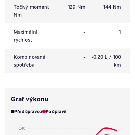
Točivý moment
129 Nm
144 Nm
Nm
Maximální
-
+ 1
rychlost
Kombinovaná
-
-0,20 L / 100
spotřeba
km
Graf výkonu
Před úpravou
Po úpravě
140