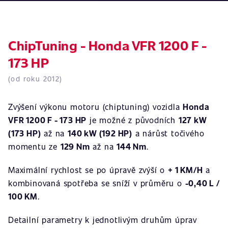
ChipTuning - Honda VFR 1200 F -
173 HP
(od roku 2012)
Zvýšení výkonu motoru (chiptuning) vozidla
Honda
VFR 1200 F - 173 HP
je možné z původních
127 kW
(173 HP)
až na
140 kW (192 HP)
a nárůst točivého
momentu ze
129 Nm
až na
144 Nm
.
Maximální rychlost se po úpravě zvýší o
+ 1 KM/H
a
kombinovaná spotřeba se sníží v průměru o
-0,40 L /
100 KM
.
Detailní parametry k jednotlivým druhům úprav