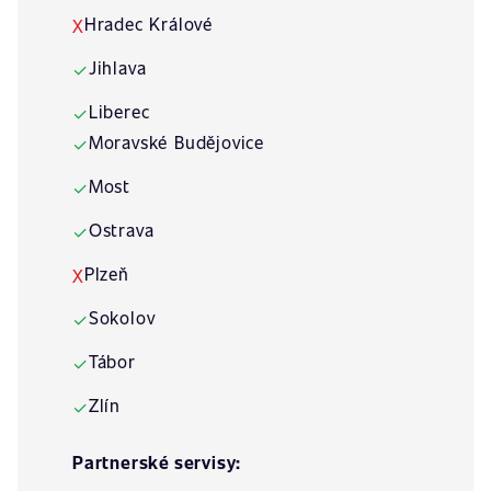
Hradec Králové
X
Jihlava
✓
Liberec
✓
Moravské Budějovice
✓
Most
✓
Ostrava
✓
Plzeň
X
Sokolov
✓
Tábor
✓
Zlín
✓
Partnerské servisy: