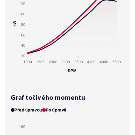
120
100
kW
80
60
40
20
1000
1600
2300
2900
3500
4100
4800
5500
RPM
Graf točivého momentu
Před úpravou
Po úpravě
160