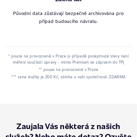
Původní data zůstávají bezpečně archivována pro
případ budoucího návratu.
* pouze na provozovně v Praze (v případě poskytnuté slevy není
měření součástí úpravy - mimo Premium se zápisem do TP)
** pouze na provozovně v Praze
*** cena služby je 200 Kč, záloha u naší společnosti ZDARMA
Zaujala Vás některá z našich
služeb? Nebo máte dotaz? Ozvěte