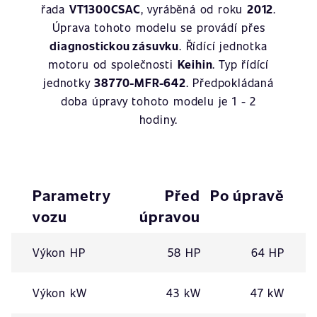
řada
VT1300CSAC
, vyráběná od roku
2012
.
Úprava tohoto modelu se provádí přes
diagnostickou zásuvku
. Řídící jednotka
motoru od společnosti
Keihin
. Typ řídící
jednotky
38770-MFR-642
. Předpokládaná
doba úpravy tohoto modelu je 1 - 2
hodiny.
Parametry
Před
Po úpravě
vozu
úpravou
Výkon HP
58 HP
64 HP
Výkon kW
43 kW
47 kW