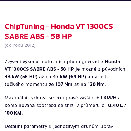
ChipTuning - Honda VT 1300CS
SABRE ABS - 58 HP
(od roku 2012)
Zvýšení výkonu motoru (chiptuning) vozidla
Honda
VT 1300CS SABRE ABS - 58 HP
je možné z původních
43 kW (58 HP)
až na
47 kW (64 HP)
a nárůst
točivého momentu ze
107 Nm
až na
120 Nm
.
Maximální rychlost se po úpravě zvýší o
+ 1 KM/H
a
kombinovaná spotřeba se sníží v průměru o
-0,40 L /
100 KM
.
Detailní parametry k jednotlivým druhům úprav