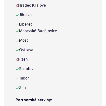
Hradec Králové
X
Jihlava
✓
Liberec
✓
Moravské Budějovice
✓
Most
✓
Ostrava
✓
Plzeň
X
Sokolov
✓
Tábor
✓
Zlín
✓
Partnerské servisy: