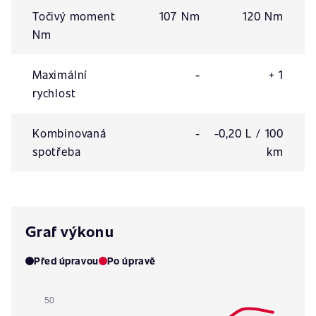
Točivý moment
107 Nm
120 Nm
Nm
Maximální
-
+ 1
rychlost
Kombinovaná
-
-0,20 L / 100
spotřeba
km
Graf výkonu
Před úpravou
Po úpravě
50