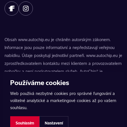
Obsah www.autochip.eu je chráněn autorským zákonem.
Informace jsou pouze informativní a nepředstavují veřejnou
nabídku. Údaje poskytují jednotliví partneři. www.autochip.eu je
zprostředkovatelem kontaktu mezi klientem a provozovatelem
pobočky a není poskytovatelem služeb. AutoChip® je
registrovaná ochranná známka Petra Kučery. Úpravy, které
Používáme cookies
nejsou označeny jako Premium, mohou vést k technické
Web používá nezbytné cookies pro správné fungování a
nezpůsobilosti vozidla k provozu na pozemních komunikacích.
volitelné analytické a marketingové cookies až po vašem
Přesné informace poskytuje vždy konkrétní provozovatel
souhlasu.
pobočky.
Nastavení cookies
Souhlasím
Nastavení