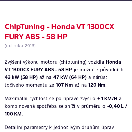
ChipTuning - Honda VT 1300CX
FURY ABS - 58 HP
(od roku 2013)
Zvýšení výkonu motoru (chiptuning) vozidla
Honda
VT 1300CX FURY ABS - 58 HP
je možné z původních
43 kW (58 HP)
až na
47 kW (64 HP)
a nárůst
točivého momentu ze
107 Nm
až na
120 Nm
.
Maximální rychlost se po úpravě zvýší o
+ 1 KM/H
a
kombinovaná spotřeba se sníží v průměru o
-0,40 L /
100 KM
.
Detailní parametry k jednotlivým druhům úprav