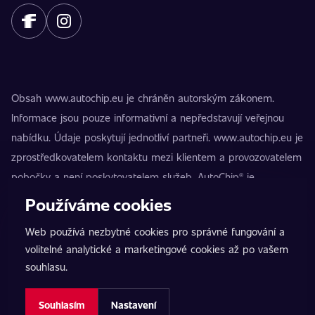
Obsah www.autochip.eu je chráněn autorským zákonem.
Informace jsou pouze informativní a nepředstavují veřejnou
nabídku. Údaje poskytují jednotliví partneři. www.autochip.eu je
zprostředkovatelem kontaktu mezi klientem a provozovatelem
pobočky a není poskytovatelem služeb. AutoChip® je
registrovaná ochranná známka Petra Kučery. Úpravy, které
Používáme cookies
nejsou označeny jako Premium, mohou vést k technické
Web používá nezbytné cookies pro správné fungování a
nezpůsobilosti vozidla k provozu na pozemních komunikacích.
volitelné analytické a marketingové cookies až po vašem
Přesné informace poskytuje vždy konkrétní provozovatel
souhlasu.
pobočky.
Nastavení cookies
Souhlasím
Nastavení