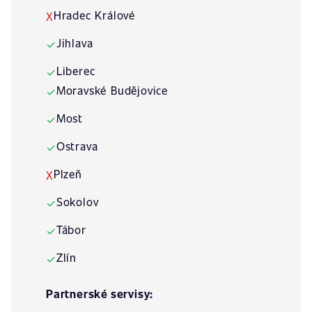
Hradec Králové
X
Jihlava
✓
Liberec
✓
Moravské Budějovice
✓
Most
✓
Ostrava
✓
Plzeň
X
Sokolov
✓
Tábor
✓
Zlín
✓
Partnerské servisy: