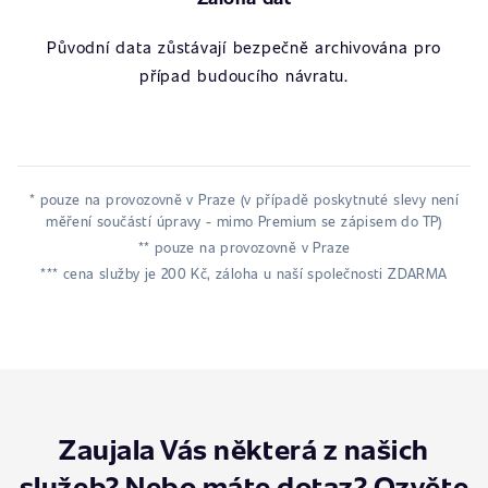
Původní data zůstávají bezpečně archivována pro
případ budoucího návratu.
* pouze na provozovně v Praze (v případě poskytnuté slevy není
měření součástí úpravy - mimo Premium se zápisem do TP)
** pouze na provozovně v Praze
*** cena služby je 200 Kč, záloha u naší společnosti ZDARMA
Zaujala Vás některá z našich
služeb? Nebo máte dotaz? Ozvěte