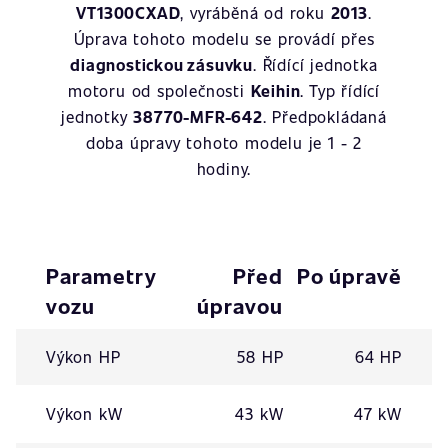
VT1300CXAD
, vyráběná od roku
2013
.
Úprava tohoto modelu se provádí přes
diagnostickou zásuvku
. Řídící jednotka
motoru od společnosti
Keihin
. Typ řídící
jednotky
38770-MFR-642
. Předpokládaná
doba úpravy tohoto modelu je 1 - 2
hodiny.
Parametry
Před
Po úpravě
vozu
úpravou
Výkon HP
58 HP
64 HP
Výkon kW
43 kW
47 kW