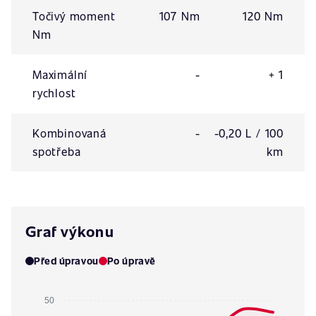
Točivý moment
107 Nm
120 Nm
Nm
Maximální
-
+ 1
rychlost
Kombinovaná
-
-0,20 L / 100
spotřeba
km
Graf výkonu
Před úpravou
Po úpravě
50