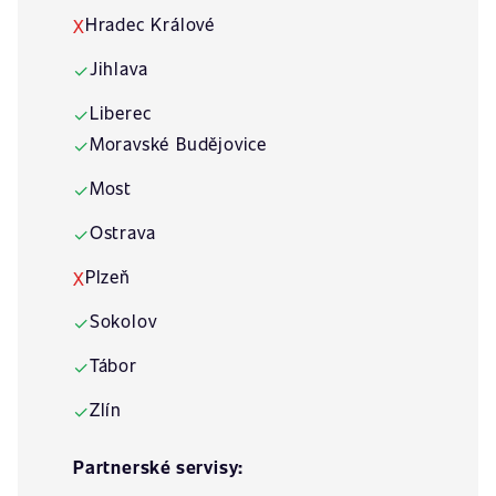
Hradec Králové
X
Jihlava
✓
Liberec
✓
Moravské Budějovice
✓
Most
✓
Ostrava
✓
Plzeň
X
Sokolov
✓
Tábor
✓
Zlín
✓
Partnerské servisy: