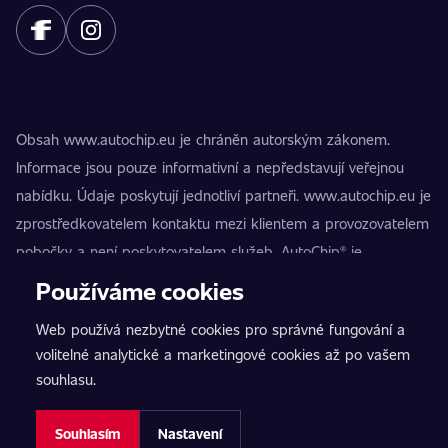
Obsah www.autochip.eu je chráněn autorským zákonem.
Informace jsou pouze informativní a nepředstavují veřejnou
nabídku. Údaje poskytují jednotliví partneři. www.autochip.eu je
zprostředkovatelem kontaktu mezi klientem a provozovatelem
pobočky a není poskytovatelem služeb. AutoChip® je
registrovaná ochranná známka Petra Kučery. Úpravy, které
Používáme cookies
nejsou označeny jako Premium, mohou vést k technické
Web používá nezbytné cookies pro správné fungování a
nezpůsobilosti vozidla k provozu na pozemních komunikacích.
volitelné analytické a marketingové cookies až po vašem
Přesné informace poskytuje vždy konkrétní provozovatel
souhlasu.
pobočky.
Nastavení cookies
Souhlasím
Nastavení