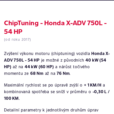
ChipTuning - Honda X-ADV 750L -
54 HP
(od roku 2017)
Zvýšení výkonu motoru (chiptuning) vozidla
Honda X-
ADV 750L - 54 HP
je možné z původních
40 kW (54
HP)
až na
44 kW (60 HP)
a nárůst točivého
momentu ze
68 Nm
až na
76 Nm
.
Maximální rychlost se po úpravě zvýší o
+ 1 KM/H
a
kombinovaná spotřeba se sníží v průměru o
-0,30 L /
100 KM
.
Detailní parametry k jednotlivým druhům úprav