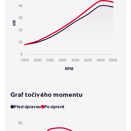
40
30
kW
20
10
0
1000
1600
2300
2900
3500
4100
4800
5500
RPM
Graf točivého momentu
Před úpravou
Po úpravě
80