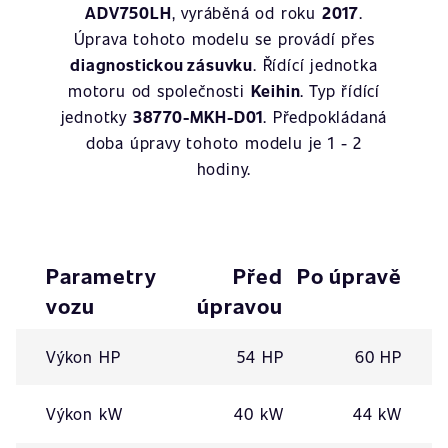
ADV750LH
, vyráběná od roku
2017
.
Úprava tohoto modelu se provádí přes
diagnostickou zásuvku
. Řídící jednotka
motoru od společnosti
Keihin
. Typ řídící
jednotky
38770-MKH-D01
. Předpokládaná
doba úpravy tohoto modelu je 1 - 2
hodiny.
Parametry
Před
Po úpravě
vozu
úpravou
Výkon HP
54 HP
60 HP
Výkon kW
40 kW
44 kW