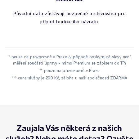
Původní data zůstávají bezpečně archivována pro
případ budoucího návratu.
* pouze na provozovně v Praze (v případě poskytnuté slevy není
měření součástí úpravy - mimo Premium se zápisem do TP)
** pouze na provozovně v Praze
*** cena služby je 200 Kč, záloha u naší společnosti ZDARMA
Zaujala Vás některá z našich
služeb? Nebo máte dotaz? Ozvěte