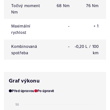
Točivý moment
68 Nm
76 Nm
Nm
Maximální
-
+ 1
rychlost
Kombinovaná
-
-0,20 L / 100
spotřeba
km
Graf výkonu
Před úpravou
Po úpravě
50