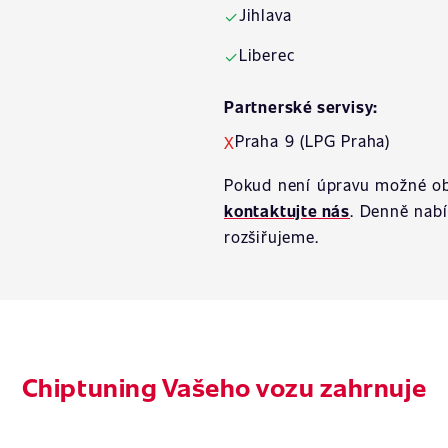
Jihlava
✓
Liberec
✓
Partnerské servisy:
Praha 9 (LPG Praha)
X
Pokud není úpravu možné ob
kontaktujte nás
. Denně nab
rozšiřujeme.
Chiptuning Vašeho vozu zahrnuje