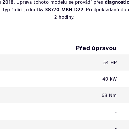
ku
2018
. Úprava tohoto modelu se provádí přes
diagnosti
. Typ řídící jednotky
38770-MKH-D22
. Předpokládaná dob
2 hodiny.
Před úpravou
54 HP
40 kW
68 Nm
-
-