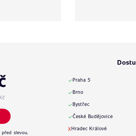
Dostu
č
Praha 5
✓
Brno
✓
Kč
Bystřec
✓
České Budějovice
✓
Hradec Králové
X
 před slevou.