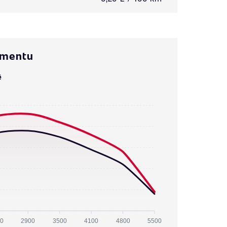
omentu
ě
0
2900
3500
4100
4800
5500