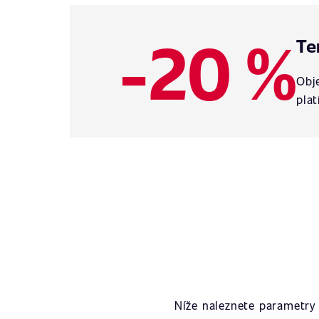
-20 %
Te
Obje
plat
Níže naleznete parametry