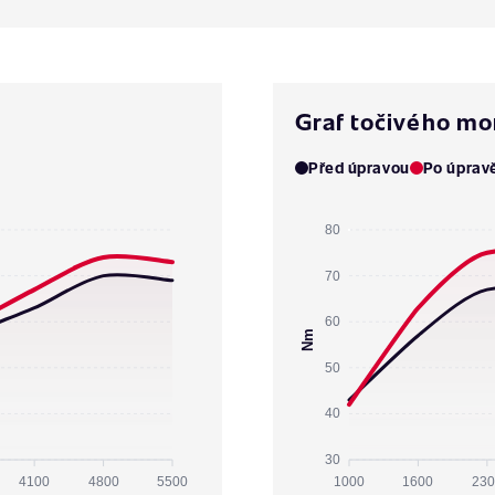
Graf točivého m
Před úpravou
Po úprav
80
70
60
Nm
50
40
30
4100
4800
5500
1000
1600
230