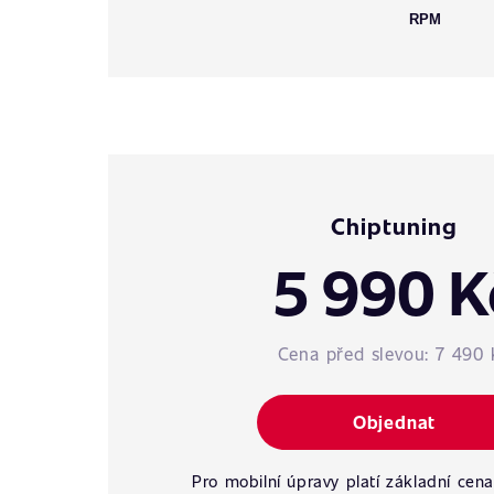
RPM
Chiptuning
5 990 K
Cena před slevou:
7 490 
Objednat
Pro mobilní úpravy platí základní cena