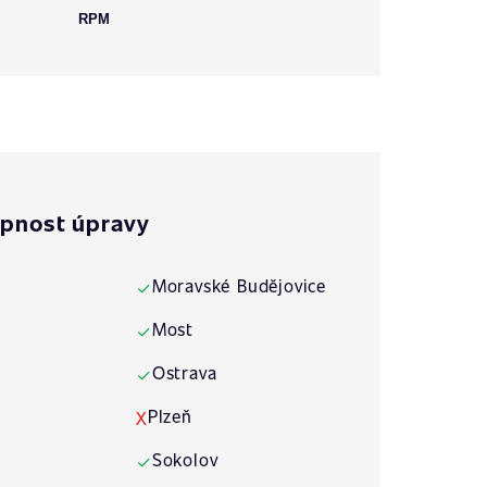
RPM
pnost úpravy
Moravské Budějovice
✓
Most
✓
Ostrava
✓
Plzeň
X
Sokolov
✓