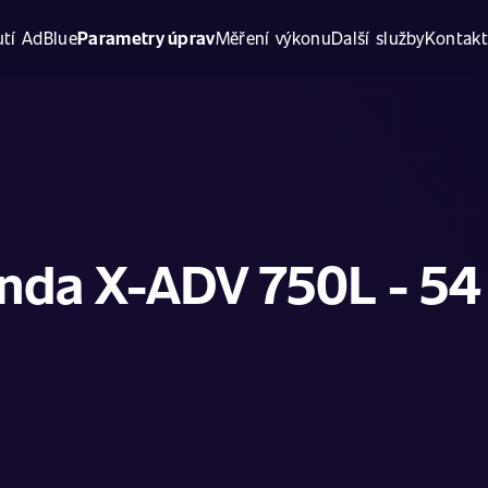
tí AdBlue
Parametry úprav
Měření výkonu
Další služby
Kontak
nda X-ADV 750L - 54