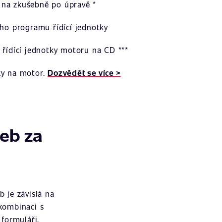
na zkušebně po úpravě *
ího programu řídící jednotky
 řídící jednotky motoru na CD ***
ky na motor.
Dozvědět se více >
žeb za
 je závislá na
 kombinaci s
formuláři.