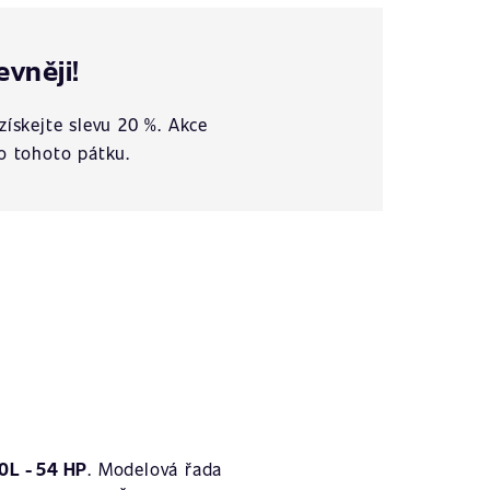
evněji!
získejte slevu 20 %. Akce
o tohoto pátku.
0L - 54 HP
. Modelová řada