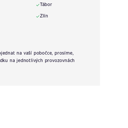
Tábor
✓
Zlín
✓
jednat na vaší pobočce, prosíme,
ídku na jednotlivých provozovnách