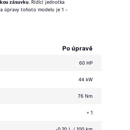
ckou zásuvku
. Řídící jednotka
a úpravy tohoto modelu je 1 -
Po úpravě
60 HP
44 kW
76 Nm
+ 1
-0,20 L / 100 km