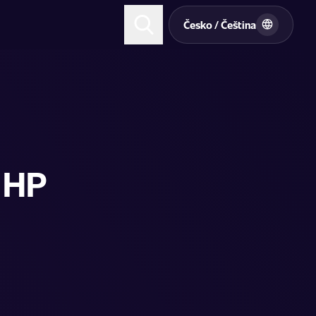
t
Česko / Čeština
 HP