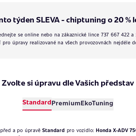
nto týden SLEVA - chiptuning o 20 % l
dnejte se online nebo na zákaznické lince 737 667 422 a 
í pro úpravy realizované na všech provozovnách nejdéle d
Zvolte si úpravu dle Vašich představ
Standard
Premium
EkoTuning
 před a po úpravě
Standard
pro vozidlo:
Honda X-ADV 75