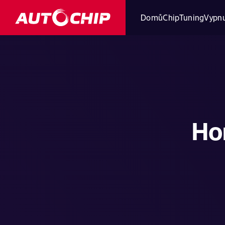
Domů
ChipTuning
Vypnu
Ho