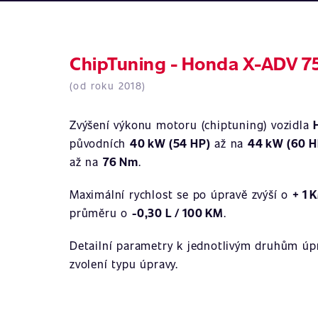
ChipTuning - Honda X-ADV 7
(od roku 2018)
Zvýšení výkonu motoru (chiptuning) vozidla
původních
40 kW (54 HP)
až na
44 kW (60 H
až na
76 Nm
.
Maximální rychlost se po úpravě zvýší o
+ 1 
průměru o
-0,30 L / 100 KM
.
Detailní parametry k jednotlivým druhům úpr
zvolení typu úpravy.