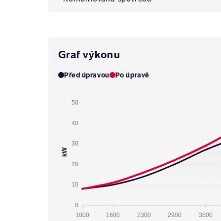
Graf výkonu
Před úpravou
Po úpravě
50
40
30
kW
20
10
0
1000
1600
2300
2900
3500