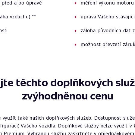
 před a po úpravě
měření výkonu motoru 
áha vzduchu) **
úprava Vašeho stávajíc
osti
záloha původních dat z
možnost převzetí záru
jte těchto doplňkových slu
zvýhodněnou cenu
využít také našich doplňkových služeb. Dostupnost služeb
figuraci) Vašeho vozidla. Doplňkové služby nelze využít v
g Premium. Vybranou službu zaškrtněte v objednávkovém 