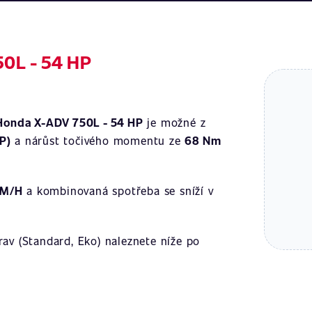
50L - 54 HP
Honda X-ADV 750L - 54 HP
je možné z
P)
a nárůst točivého momentu ze
68 Nm
KM/H
a kombinovaná spotřeba se sníží v
av (Standard, Eko) naleznete níže po