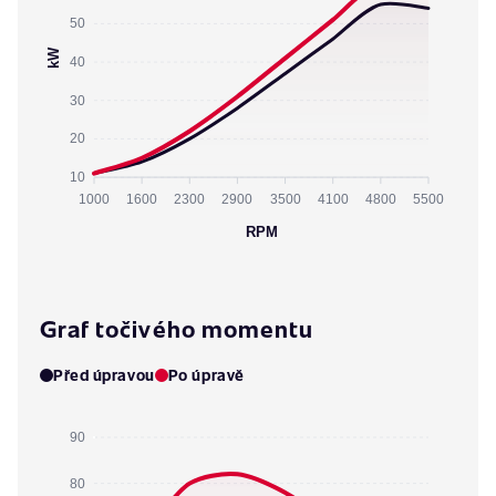
50
kW
40
30
20
10
1000
1600
2300
2900
3500
4100
4800
5500
RPM
Graf točivého momentu
Před úpravou
Po úpravě
90
80