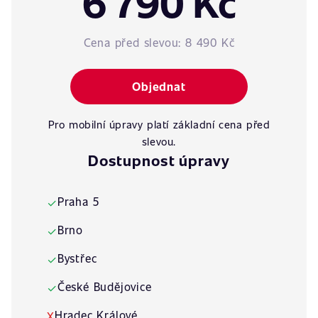
6 790 Kč
Cena před slevou:
8 490 Kč
Objednat
Pro mobilní úpravy platí základní cena před
slevou.
Dostupnost úpravy
Praha 5
✓
Brno
✓
Bystřec
✓
České Budějovice
✓
Hradec Králové
X