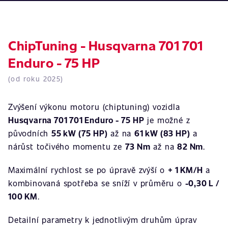
ChipTuning - Husqvarna 701 701
Enduro - 75 HP
(od roku 2025)
Zvýšení výkonu motoru (chiptuning) vozidla
Husqvarna 701 701 Enduro - 75 HP
je možné z
původních
55 kW (75 HP)
až na
61 kW (83 HP)
a
nárůst točivého momentu ze
73 Nm
až na
82 Nm
.
Maximální rychlost se po úpravě zvýší o
+ 1 KM/H
a
kombinovaná spotřeba se sníží v průměru o
-0,30 L /
100 KM
.
Detailní parametry k jednotlivým druhům úprav