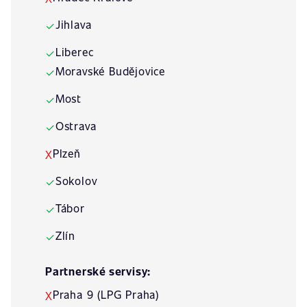
Jihlava
✓
Liberec
✓
Moravské Budějovice
✓
Most
✓
Ostrava
✓
Plzeň
X
Sokolov
✓
Tábor
✓
Zlín
✓
Partnerské servisy:
Praha 9 (LPG Praha)
X