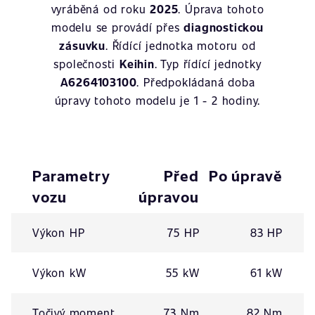
vyráběná od roku
2025
. Úprava tohoto
modelu se provádí přes
diagnostickou
zásuvku
. Řídící jednotka motoru od
společnosti
Keihin
. Typ řídící jednotky
A6264103100
. Předpokládaná doba
úpravy tohoto modelu je 1 - 2 hodiny.
Parametry
Před
Po úpravě
vozu
úpravou
Výkon HP
75 HP
83 HP
Výkon kW
55 kW
61 kW
Točivý moment
73 Nm
82 Nm