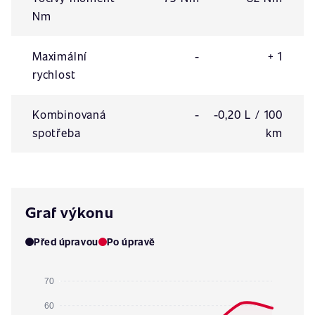
Nm
Maximální
-
+ 1
rychlost
Kombinovaná
-
-0,20 L / 100
spotřeba
km
Graf výkonu
Před úpravou
Po úpravě
70
60