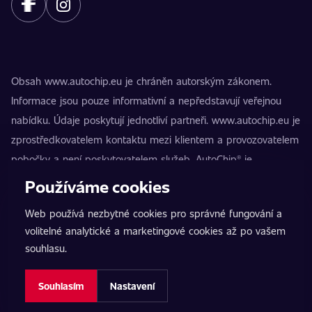
Obsah www.autochip.eu je chráněn autorským zákonem.
Informace jsou pouze informativní a nepředstavují veřejnou
nabídku. Údaje poskytují jednotliví partneři. www.autochip.eu je
zprostředkovatelem kontaktu mezi klientem a provozovatelem
pobočky a není poskytovatelem služeb. AutoChip® je
registrovaná ochranná známka Petra Kučery. Úpravy, které
Používáme cookies
nejsou označeny jako Premium, mohou vést k technické
Web používá nezbytné cookies pro správné fungování a
nezpůsobilosti vozidla k provozu na pozemních komunikacích.
volitelné analytické a marketingové cookies až po vašem
Přesné informace poskytuje vždy konkrétní provozovatel
souhlasu.
pobočky.
Nastavení cookies
Souhlasím
Nastavení