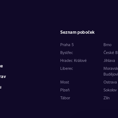
Seznam poboček
Praha 5
Brno
Bystřec
České B
Hradec Králové
Jihlava
ue
Liberec
Moravs
Budějov
rav
Most
Ostrava
u
Plzeň
Sokolov
Tábor
Zlín