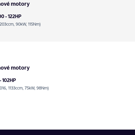
nové motory
00 - 122HP
1203ccm, 90kW, 115Nm)
nové motory
 - 102HP
2016, 1133ccm, 75kW, 98Nm)