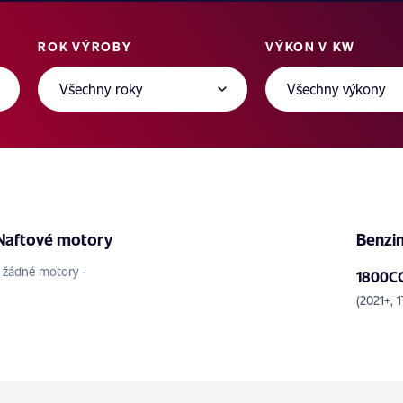
ROK VÝROBY
VÝKON V KW
Naftové motory
Benzi
- žádné motory -
1800CC
(2021+,