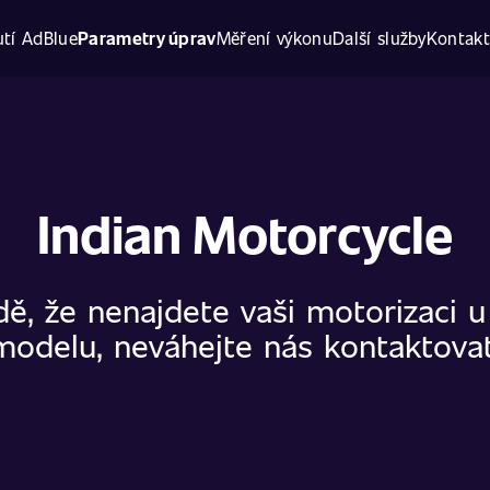
tí AdBlue
Parametry úprav
Měření výkonu
Další služby
Kontak
Indian Motorcycle
dě, že nenajdete vaši motorizaci 
modelu, neváhejte nás kontaktovat