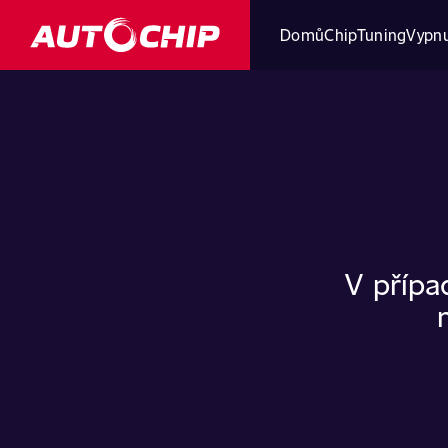
Domů
ChipTuning
Vypnu
V přípa