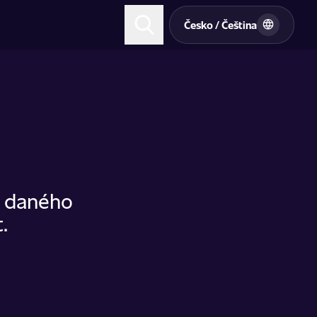
t
Česko / Čeština
u daného
.