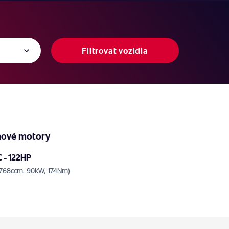
Filtrovat vozidla
nové motory
 - 122HP
 1768ccm, 90kW, 174Nm)