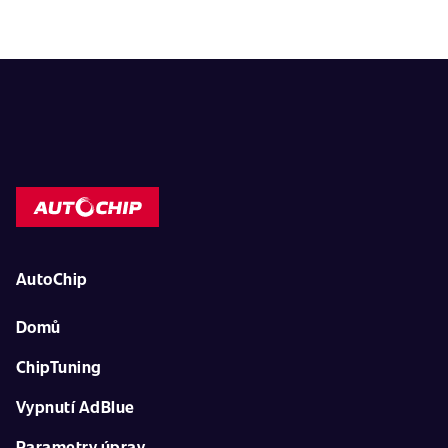
AutoChip
Domů
ChipTuning
Vypnutí AdBlue
Parametry úprav