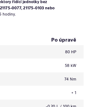
ktory řídící jednotky bez
21175-0077, 21175-0103 nebo
5 hodiny.
Po úpravě
80 HP
58 kW
74 Nm
+ 1
-0,20 L / 100 km