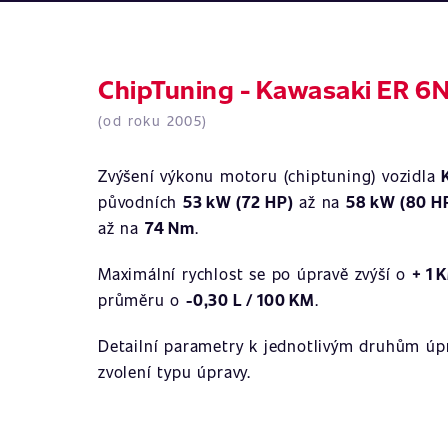
ChipTuning - Kawasaki ER 6N
(od roku 2005)
Zvýšení výkonu motoru (chiptuning) vozidla
původních
53 kW (72 HP)
až na
58 kW (80 H
až na
74 Nm
.
Maximální rychlost se po úpravě zvýší o
+ 1 
průměru o
-0,30 L / 100 KM
.
Detailní parametry k jednotlivým druhům úpr
zvolení typu úpravy.