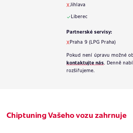
Jihlava
X
Liberec
✓
Partnerské servisy:
Praha 9 (LPG Praha)
X
Pokud není úpravu možné ob
kontaktujte nás
. Denně nab
rozšiřujeme.
Chiptuning Vašeho vozu zahrnuje