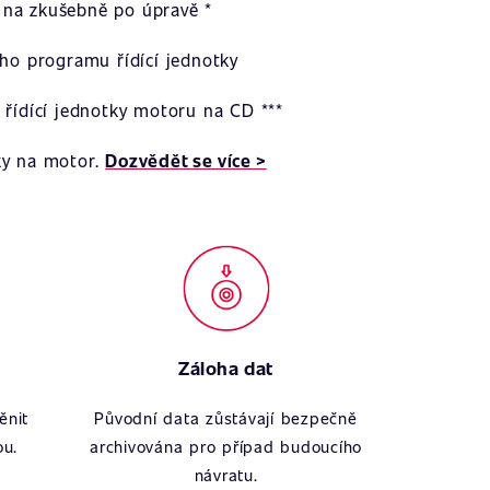
na zkušebně po úpravě *
ího programu řídící jednotky
 řídící jednotky motoru na CD ***
ky na motor.
Dozvědět se více >
Záloha dat
ěnit
Původní data zůstávají bezpečně
ou.
archivována pro případ budoucího
návratu.