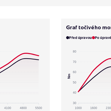
Graf točivého m
Před úpravou
Po úprav
80
70
60
Nm
50
40
30
4100
4800
5500
1000
1600
230