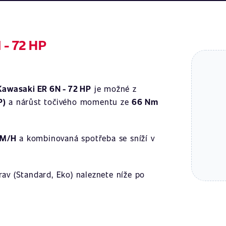
 - 72 HP
Kawasaki ER 6N - 72 HP
je možné z
P)
a nárůst točivého momentu ze
66 Nm
KM/H
a kombinovaná spotřeba se sníží v
av (Standard, Eko) naleznete níže po