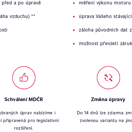
 před a po úpravě
měření výkonu motoru 
áha vzduchu) **
úprava Vašeho stávajíc
osti
záloha původních dat z
možnost převzetí záru
Schválení MDČR
Změna úpravy
ybraných úprav nabízíme i
Do 14 dnů lze zdarma zm
í připravená pro legislativní
zvolenou variantu na jin
rozšíření.