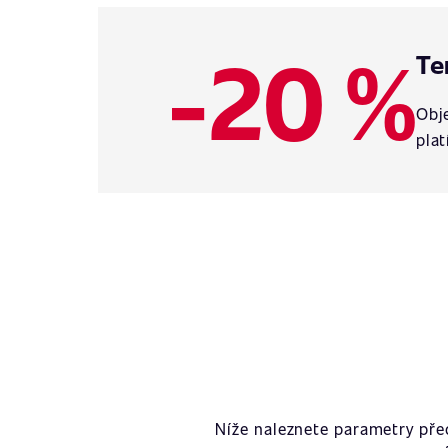
-20 %
Te
Obje
plat
Níže naleznete parametry př