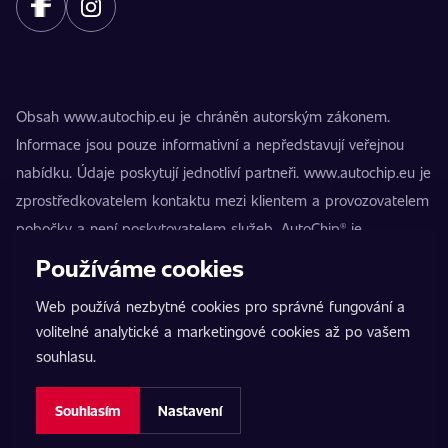
Obsah www.autochip.eu je chráněn autorským zákonem.
Informace jsou pouze informativní a nepředstavují veřejnou
nabídku. Údaje poskytují jednotliví partneři. www.autochip.eu je
zprostředkovatelem kontaktu mezi klientem a provozovatelem
pobočky a není poskytovatelem služeb. AutoChip® je
registrovaná ochranná známka Petra Kučery. Úpravy, které
Používáme cookies
nejsou označeny jako Premium, mohou vést k technické
Web používá nezbytné cookies pro správné fungování a
nezpůsobilosti vozidla k provozu na pozemních komunikacích.
volitelné analytické a marketingové cookies až po vašem
Přesné informace poskytuje vždy konkrétní provozovatel
souhlasu.
pobočky.
Nastavení cookies
Souhlasím
Nastavení