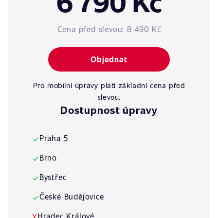
6 790 Kč
Cena před slevou:
8 490 Kč
Objednat
Pro mobilní úpravy platí základní cena před
slevou.
Dostupnost úpravy
Praha 5
✓
Brno
✓
Bystřec
✓
České Budějovice
✓
Hradec Králové
X