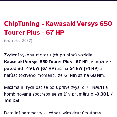
ChipTuning - Kawasaki Versys 650
Tourer Plus - 67 HP
(od roku 2022)
Zvýšení výkonu motoru (chiptuning) vozidla
Kawasaki Versys 650 Tourer Plus - 67 HP
je možné z
původních
49 kW (67 HP)
až na
54 kW (74 HP)
a
nárůst točivého momentu ze
61 Nm
až na
68 Nm
.
Maximální rychlost se po úpravě zvýší o
+ 1 KM/H
a
kombinovaná spotřeba se sníží v průměru o
-0,30 L /
100 KM
.
Detailní parametry k jednotlivým druhům úprav