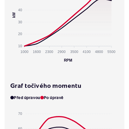
40
kW
30
20
10
1000
1600
2300
2900
3500
4100
4800
5500
RPM
Graf točivého momentu
Před úpravou
Po úpravě
70
60