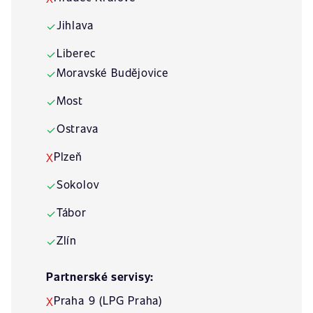
Jihlava
✓
Liberec
✓
Moravské Budějovice
✓
Most
✓
Ostrava
✓
Plzeň
X
Sokolov
✓
Tábor
✓
Zlín
✓
Partnerské servisy:
Praha 9 (LPG Praha)
X