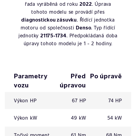
řada vyráběná od roku
2022
. Úprava
tohoto modelu se provádí přes
diagnostickou zásuvku
. Řídící jednotka
motoru od společnosti
Denso
. Typ řídící
jednotky
21175-1734
. Předpokládaná doba
úpravy tohoto modelu je 1 - 2 hodiny.
Parametry
Před
Po úpravě
vozu
úpravou
Výkon HP
67 HP
74 HP
Výkon kW
49 kW
54 kW
Točivý moment
61 Nm
68 Nm