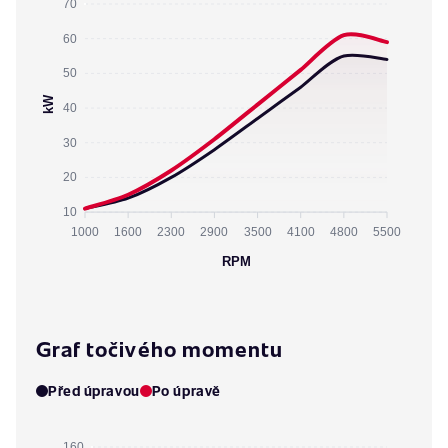
70
60
50
kW
40
30
20
10
1000
1600
2300
2900
3500
4100
4800
5500
RPM
Graf točivého momentu
Před úpravou
Po úpravě
160