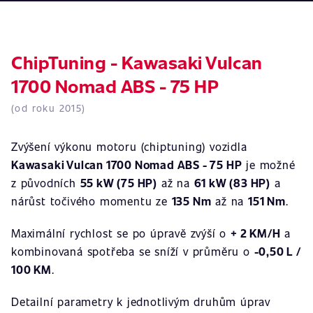
ChipTuning - Kawasaki Vulcan
1700 Nomad ABS - 75 HP
(od roku 2015)
Zvýšení výkonu motoru (chiptuning) vozidla
Kawasaki Vulcan 1700 Nomad ABS - 75 HP
je možné
z původních
55 kW (75 HP)
až na
61 kW (83 HP)
a
nárůst točivého momentu ze
135 Nm
až na
151 Nm
.
Maximální rychlost se po úpravě zvýší o
+ 2 KM/H
a
kombinovaná spotřeba se sníží v průměru o
-0,50 L /
100 KM
.
Detailní parametry k jednotlivým druhům úprav