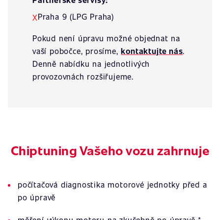
Praha 9 (LPG Praha)
X
Pokud není úpravu možné objednat na
vaší pobočce, prosíme,
kontaktujte nás
.
Denně nabídku na jednotlivých
provozovnách rozšiřujeme.
Chiptuning Vašeho vozu zahrnuje
počítačová diagnostika motorové jednotky před a
po úpravě
měření výkonu motoru na zkušebně po úpravě *