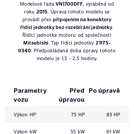
Modelová řada
VN1700DFF
, vyráběná od
roku
2015
. Úprava tohoto modelu se
provádí přes
připojením na konektory
řídící jednotky bez rozebírání jednotky
.
Řídící jednotka motoru od společnosti
Mitsubishi
. Typ řídící jednotky
21175-
0340
. Předpokládaná doba úpravy tohoto
modelu je 1.5 - 2.5 hodiny.
Parametry
Před
Po úpravě
vozu
úpravou
Výkon HP
75 HP
83 HP
Výkon kW
55 kW
61 kW