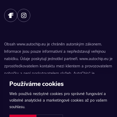
Obsah www.autochip.eu je chráněn autorským zákonem.
Informace jsou pouze informativní a nepředstavují veřejnou
nabídku. Údaje poskytují jednotliví partneři. www.autochip.eu je
zprostředkovatelem kontaktu mezi klientem a provozovatelem
pobočky a není poskytovatelem služeb. AutoChip® je
registrovaná ochranná známka Petra Kučery. Úpravy, které
Používáme cookies
nejsou označeny jako Premium, mohou vést k technické
Web používá nezbytné cookies pro správné fungování a
nezpůsobilosti vozidla k provozu na pozemních komunikacích.
volitelné analytické a marketingové cookies až po vašem
Přesné informace poskytuje vždy konkrétní provozovatel
souhlasu.
pobočky.