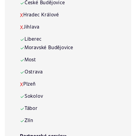
České Budějovice
✓
Hradec Králové
X
Jihlava
X
Liberec
✓
Moravské Budějovice
✓
Most
✓
Ostrava
✓
Plzeň
X
Sokolov
✓
Tábor
✓
Zlín
✓
Partnerské servisy: