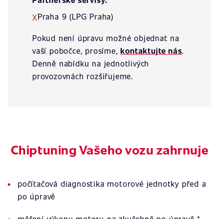
Praha 9 (LPG Praha)
X
Pokud není úpravu možné objednat na
vaší pobočce, prosíme,
kontaktujte nás
.
Denně nabídku na jednotlivých
provozovnách rozšiřujeme.
Chiptuning Vašeho vozu zahrnuje
počítačová diagnostika motorové jednotky před a
po úpravě
měření výkonu motoru na zkušebně po úpravě *