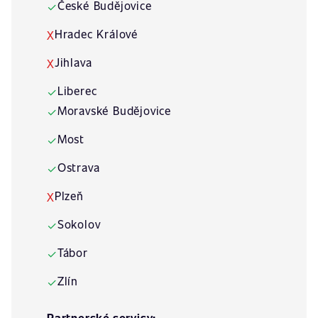
České Budějovice
✓
Hradec Králové
X
Jihlava
X
Liberec
✓
Moravské Budějovice
✓
Most
✓
Ostrava
✓
Plzeň
X
Sokolov
✓
Tábor
✓
Zlín
✓
Partnerské servisy: