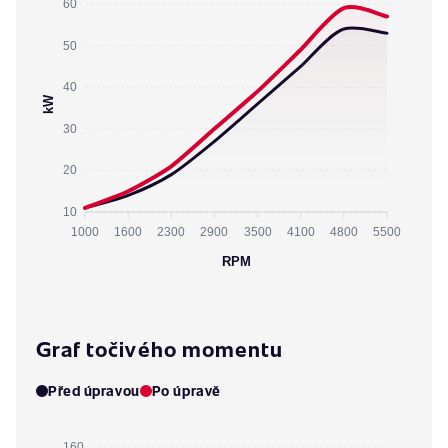
60
50
40
kW
30
20
10
1000
1600
2300
2900
3500
4100
4800
5500
RPM
Graf točivého momentu
Před úpravou
Po úpravě
160