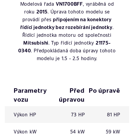
Modelová řada
VN1700BFF
, vyráběná od
roku
2015
. Úprava tohoto modelu se
provádí přes
připojením na konektory
řídící jednotky bez rozebírání jednotky
.
Řídící jednotka motoru od společnosti
Mitsubishi
. Typ řídící jednotky
21175-
0340
. Předpokládaná doba úpravy tohoto
modelu je 1.5 - 2.5 hodiny.
Parametry
Před
Po úpravě
vozu
úpravou
Výkon HP
73 HP
81 HP
Výkon kW
54 kW
59 kW