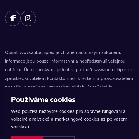
Obsah www.autochip.eu je chráněn autorským zákonem.
Informace jsou pouze informativní a nepředstavují veřejnou
nabídku. Údaje poskytují jednotliví partneři. www.autochip.eu je
zprostředkovatelem kontaktu mezi klientem a provozovatelem
pobočky a není poskytovatelem služeb. AutoChip® je
registrovaná ochranná známka Petra Kučery. Úpravy, které
Používáme cookies
nejsou označeny jako Premium, mohou vést k technické
Web používá nezbytné cookies pro správné fungování a
nezpůsobilosti vozidla k provozu na pozemních komunikacích.
volitelné analytické a marketingové cookies až po vašem
Přesné informace poskytuje vždy konkrétní provozovatel
souhlasu.
pobočky.