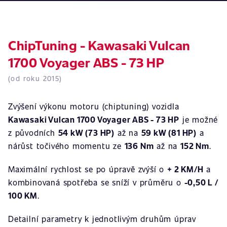
ChipTuning - Kawasaki Vulcan
1700 Voyager ABS - 73 HP
(od roku 2015)
Zvýšení výkonu motoru (chiptuning) vozidla
Kawasaki Vulcan 1700 Voyager ABS - 73 HP
je možné
z původních
54 kW (73 HP)
až na
59 kW (81 HP)
a
nárůst točivého momentu ze
136 Nm
až na
152 Nm
.
Maximální rychlost se po úpravě zvýší o
+ 2 KM/H
a
kombinovaná spotřeba se sníží v průměru o
-0,50 L /
100 KM
.
Detailní parametry k jednotlivým druhům úprav