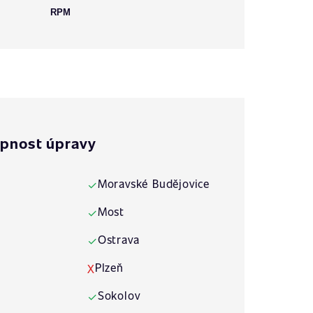
RPM
pnost úpravy
Moravské Budějovice
✓
Most
✓
Ostrava
✓
Plzeň
X
Sokolov
✓