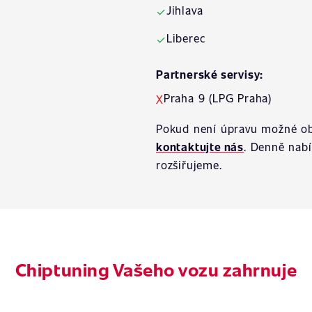
Jihlava
✓
Liberec
✓
Partnerské servisy:
Praha 9 (LPG Praha)
X
Pokud není úpravu možné ob
kontaktujte nás
. Denně nab
rozšiřujeme.
Chiptuning Vašeho vozu zahrnuje