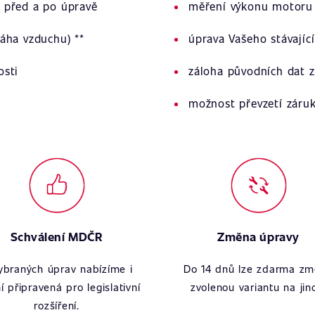
 před a po úpravě
měření výkonu motoru 
áha vzduchu) **
úprava Vašeho stávajíc
osti
záloha původních dat z
možnost převzetí záru
Schválení MDČR
Změna úpravy
ybraných úprav nabízíme i
Do 14 dnů lze zdarma zm
í připravená pro legislativní
zvolenou variantu na jin
rozšíření.