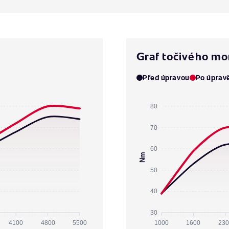
Graf točivého m
Před úpravou
Po úprav
80
70
60
Nm
50
40
30
4100
4800
5500
1000
1600
230