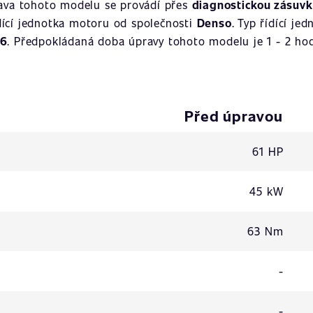
ava tohoto modelu se provádí přes
diagnostickou zásuvk
ídící jednotka motoru od společnosti
Denso
. Typ řídící je
06
. Předpokládaná doba úpravy tohoto modelu je 1 - 2 hod
Před úpravou
61 HP
45 kW
63 Nm
-
-