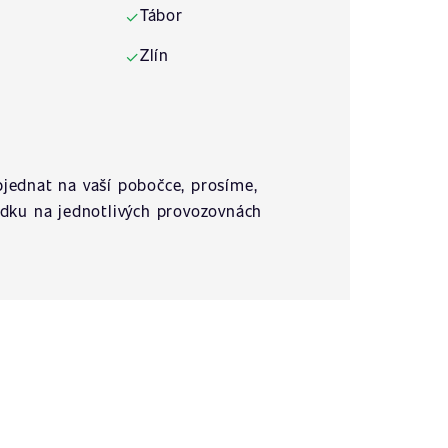
Tábor
✓
Zlín
✓
jednat na vaší pobočce, prosíme,
ídku na jednotlivých provozovnách