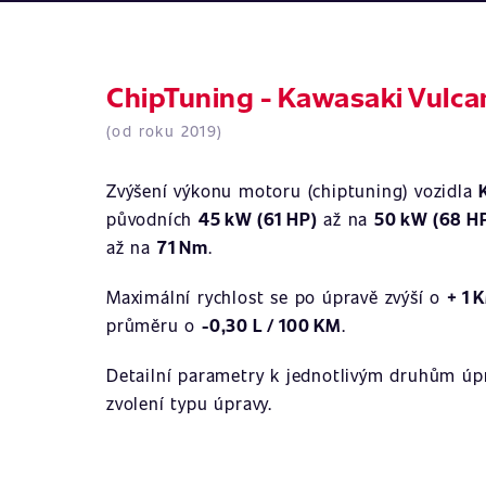
ChipTuning - Kawasaki Vulcan
(od roku 2019)
Zvýšení výkonu motoru (chiptuning) vozidla
původních
45 kW (61 HP)
až na
50 kW (68 H
až na
71 Nm
.
Maximální rychlost se po úpravě zvýší o
+ 1 
průměru o
-0,30 L / 100 KM
.
Detailní parametry k jednotlivým druhům úpr
zvolení typu úpravy.