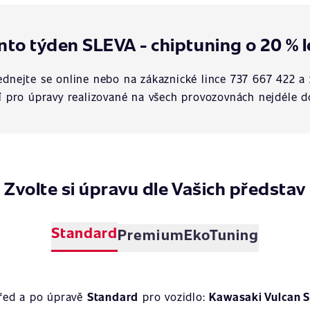
nto týden SLEVA - chiptuning o 20 % l
dnejte se online nebo na zákaznické lince 737 667 422 a 
í pro úpravy realizované na všech provozovnách nejdéle d
Zvolte si úpravu dle Vašich představ
Standard
Premium
EkoTuning
před a po úpravě
Standard
pro vozidlo:
Kawasaki Vulcan S