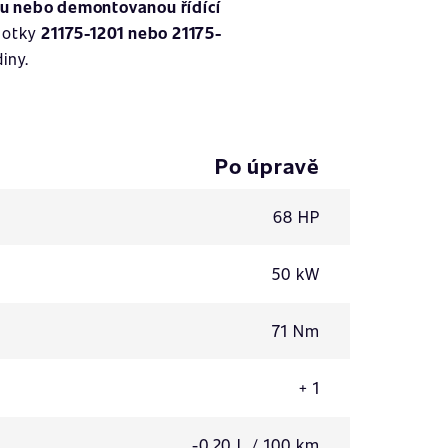
u nebo demontovanou řídící
dnotky
21175-1201 nebo 21175-
iny.
Po úpravě
68 HP
50 kW
71 Nm
+ 1
-0,20 L / 100 km