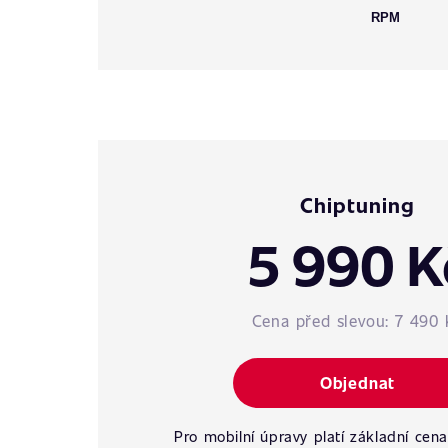
RPM
Chiptuning
5 990 K
Cena před slevou:
7 490 
Objednat
Pro mobilní úpravy platí základní cena