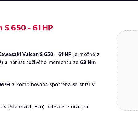
 S 650 - 61 HP
Kawasaki Vulcan S 650 - 61 HP
je možné z
P)
a nárůst točivého momentu ze
63 Nm
KM/H
a kombinovaná spotřeba se sníží v
av (Standard, Eko) naleznete níže po