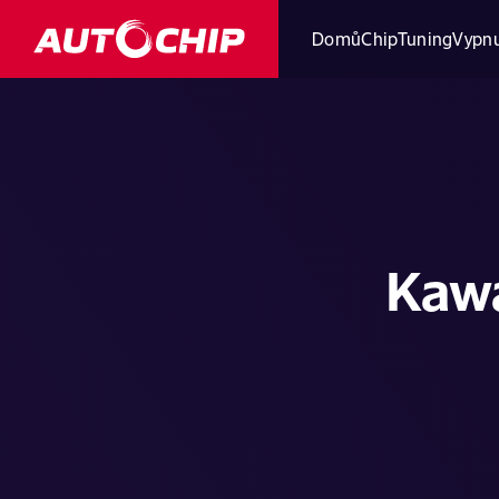
Domů
ChipTuning
Vypnu
Kawa