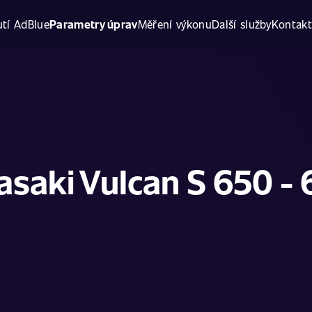
tí AdBlue
Parametry úprav
Měření výkonu
Další služby
Kontak
saki Vulcan S 650 - 