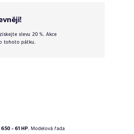
evněji!
získejte slevu 20 %. Akce
o tohoto pátku.
 650 - 61 HP
. Modelová řada