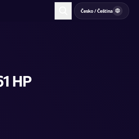
t
Česko / Čeština
61 HP