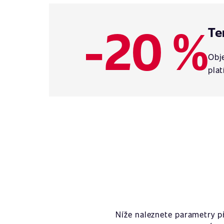
-20 %
Te
Obje
plat
Níže naleznete parametry 