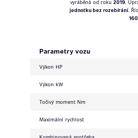
vyráběná od roku
2019
. Úpr
jednotku bez rozebírání
. Ř
16
Parametry vozu
Výkon HP
Výkon kW
Točivý moment Nm
Maximální rychlost
Kombinovaná spotřeba