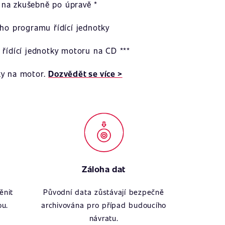
na zkušebně po úpravě *
ího programu řídící jednotky
 řídící jednotky motoru na CD ***
ky na motor.
Dozvědět se více >
Záloha dat
ěnit
Původní data zůstávají bezpečně
ou.
archivována pro případ budoucího
návratu.