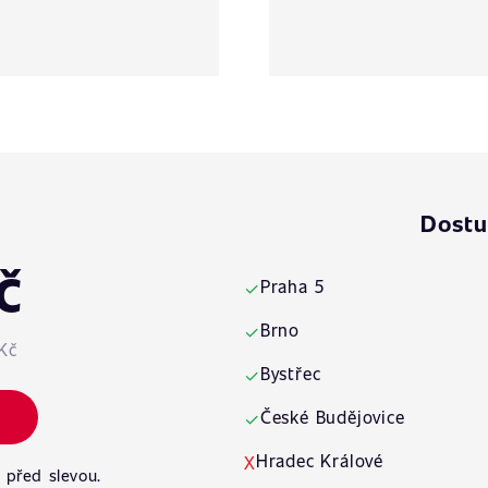
Dostu
č
Praha 5
✓
Brno
✓
Kč
Bystřec
✓
České Budějovice
✓
Hradec Králové
X
 před slevou.