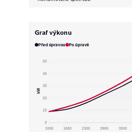
Graf výkonu
Před úpravou
Po úpravě
50
40
30
kW
20
10
0
1000
1600
2300
2900
3500