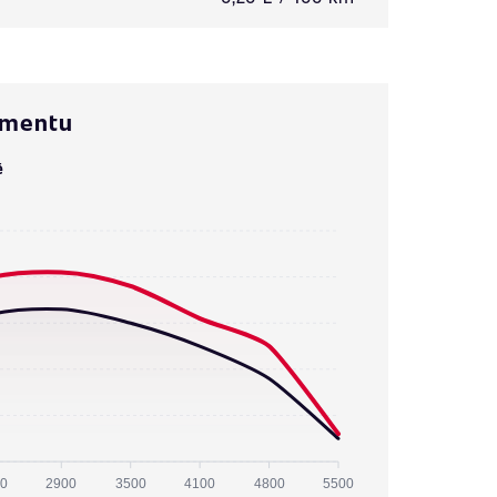
omentu
ě
0
2900
3500
4100
4800
5500