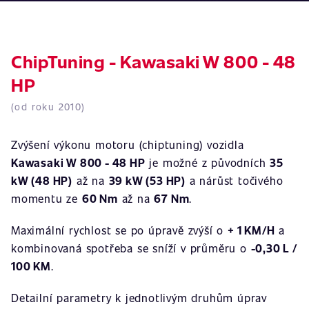
ChipTuning - Kawasaki W 800 - 48
HP
(od roku 2010)
Zvýšení výkonu motoru (chiptuning) vozidla
Kawasaki W 800 - 48 HP
je možné z původních
35
kW (48 HP)
až na
39 kW (53 HP)
a nárůst točivého
momentu ze
60 Nm
až na
67 Nm
.
Maximální rychlost se po úpravě zvýší o
+ 1 KM/H
a
kombinovaná spotřeba se sníží v průměru o
-0,30 L /
100 KM
.
Detailní parametry k jednotlivým druhům úprav