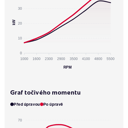
30
kW
20
10
0
1000
1600
2300
2900
3500
4100
4800
5500
RPM
Graf točivého momentu
Před úpravou
Po úpravě
70