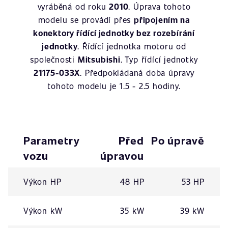
vyráběná od roku
2010
. Úprava tohoto
modelu se provádí přes
připojením na
konektory řídící jednotky bez rozebírání
jednotky
. Řídící jednotka motoru od
společnosti
Mitsubishi
. Typ řídící jednotky
21175-033X
. Předpokládaná doba úpravy
tohoto modelu je 1.5 - 2.5 hodiny.
Parametry
Před
Po úpravě
vozu
úpravou
Výkon HP
48 HP
53 HP
Výkon kW
35 kW
39 kW