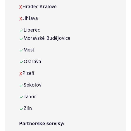
Hradec Králové
X
Jihlava
X
Liberec
✓
Moravské Budějovice
✓
Most
✓
Ostrava
✓
Plzeň
X
Sokolov
✓
Tábor
✓
Zlín
✓
Partnerské servisy: