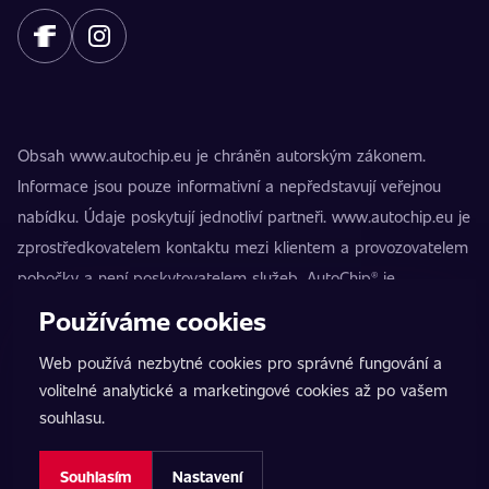
Obsah www.autochip.eu je chráněn autorským zákonem.
Informace jsou pouze informativní a nepředstavují veřejnou
nabídku. Údaje poskytují jednotliví partneři. www.autochip.eu je
zprostředkovatelem kontaktu mezi klientem a provozovatelem
pobočky a není poskytovatelem služeb. AutoChip® je
registrovaná ochranná známka Petra Kučery. Úpravy, které
Používáme cookies
nejsou označeny jako Premium, mohou vést k technické
Web používá nezbytné cookies pro správné fungování a
nezpůsobilosti vozidla k provozu na pozemních komunikacích.
volitelné analytické a marketingové cookies až po vašem
Přesné informace poskytuje vždy konkrétní provozovatel
souhlasu.
pobočky.
Nastavení cookies
Souhlasím
Nastavení