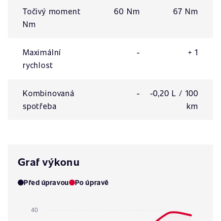
Točivý moment
60 Nm
67 Nm
Nm
Maximální
-
+ 1
rychlost
Kombinovaná
-
-0,20 L / 100
spotřeba
km
Graf výkonu
Před úpravou
Po úpravě
40