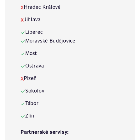
Hradec Králové
X
Jihlava
X
Liberec
✓
Moravské Budějovice
✓
Most
✓
Ostrava
✓
Plzeň
X
Sokolov
✓
Tábor
✓
Zlín
✓
Partnerské servisy: