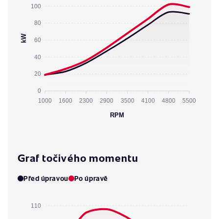
100
80
kW
60
40
20
0
1000
1600
2300
2900
3500
4100
4800
5500
RPM
Graf točivého momentu
Před úpravou
Po úpravě
110