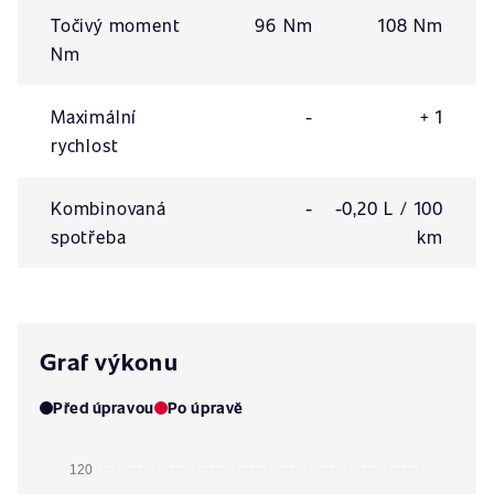
Točivý moment
96 Nm
108 Nm
Nm
Maximální
-
+ 1
rychlost
Kombinovaná
-
-0,20 L / 100
spotřeba
km
Graf výkonu
Před úpravou
Po úpravě
120