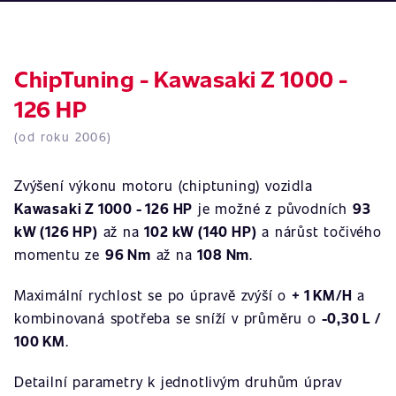
ChipTuning - Kawasaki Z 1000 -
126 HP
(od roku 2006)
Zvýšení výkonu motoru (chiptuning) vozidla
Kawasaki Z 1000 - 126 HP
je možné z původních
93
kW (126 HP)
až na
102 kW (140 HP)
a nárůst točivého
momentu ze
96 Nm
až na
108 Nm
.
Maximální rychlost se po úpravě zvýší o
+ 1 KM/H
a
kombinovaná spotřeba se sníží v průměru o
-0,30 L /
100 KM
.
Detailní parametry k jednotlivým druhům úprav