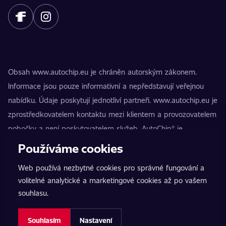
Obsah www.autochip.eu je chráněn autorským zákonem.
Informace jsou pouze informativní a nepředstavují veřejnou
nabídku. Údaje poskytují jednotliví partneři. www.autochip.eu je
zprostředkovatelem kontaktu mezi klientem a provozovatelem
pobočky a není poskytovatelem služeb. AutoChip® je
registrovaná ochranná známka Petra Kučery. Úpravy, které
Používáme cookies
nejsou označeny jako Premium, mohou vést k technické
Web používá nezbytné cookies pro správné fungování a
nezpůsobilosti vozidla k provozu na pozemních komunikacích.
volitelné analytické a marketingové cookies až po vašem
Přesné informace poskytuje vždy konkrétní provozovatel
souhlasu.
pobočky.
Nastavení cookies
Souhlasím
Nastavení