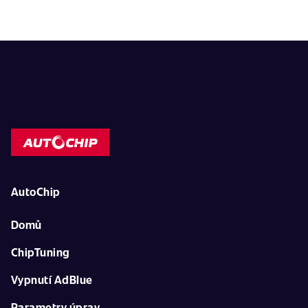
AutoChip
Domů
ChipTuning
Vypnutí AdBlue
Parametry úprav