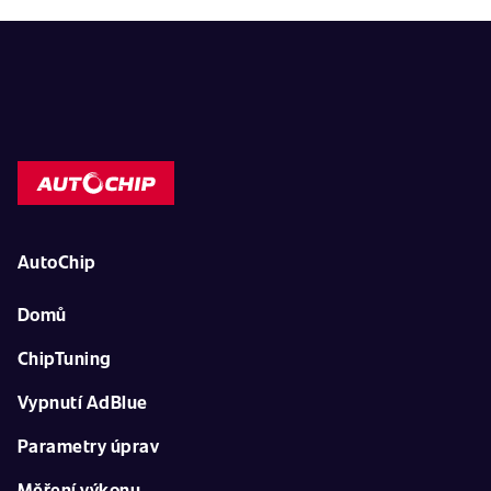
AutoChip
Domů
ChipTuning
Vypnutí AdBlue
Parametry úprav
Měření výkonu