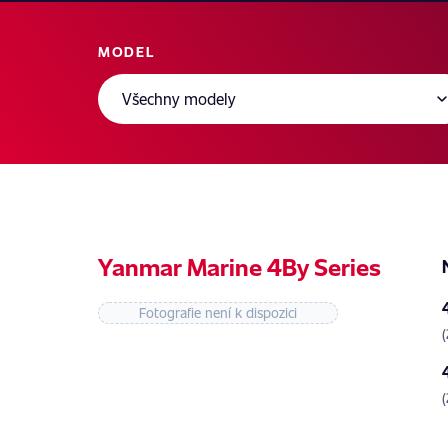
MODEL
Yanmar Marine 4By Series
Fotografie není k dispozici