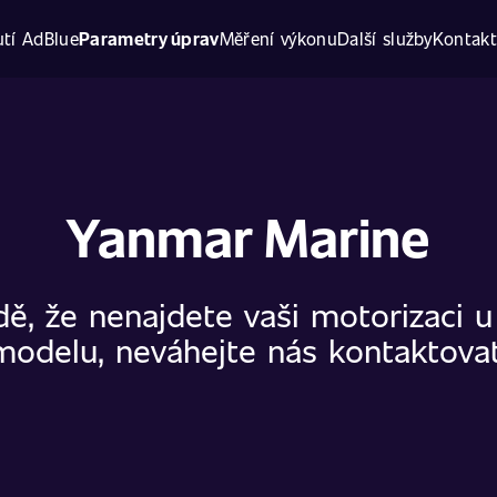
tí AdBlue
Parametry úprav
Měření výkonu
Další služby
Kontak
Yanmar Marine
dě, že nenajdete vaši motorizaci 
modelu, neváhejte nás kontaktovat