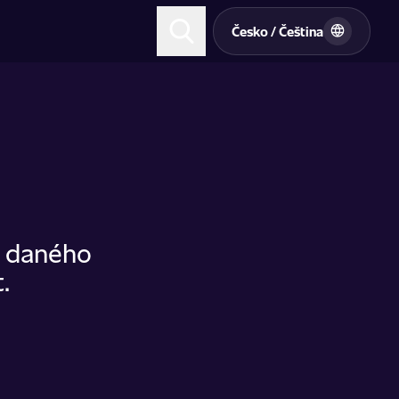
t
Česko / Čeština
u daného
.