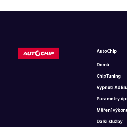
AutoChip
Domů
ChipTuning
Vypnutí AdBl
Parametry úp
Měření výkon
Další služby