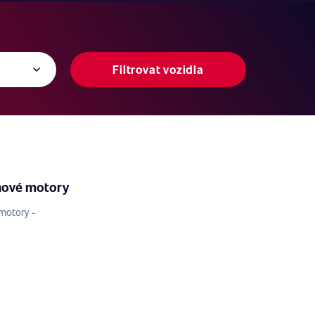
Filtrovat vozidla
nové motory
motory -