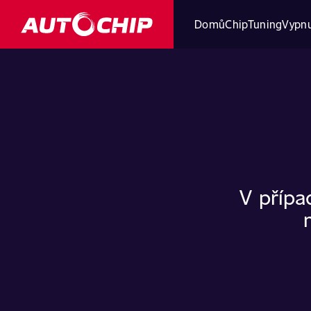
Domů
ChipTuning
Vypnu
V přípa