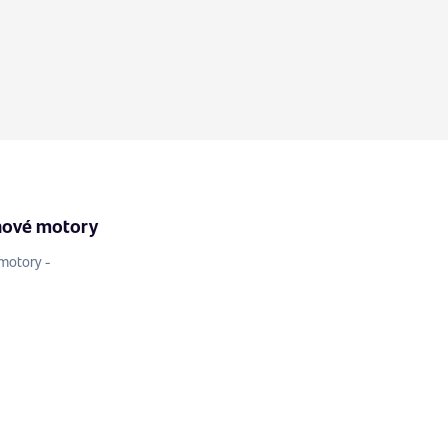
nové motory
motory -