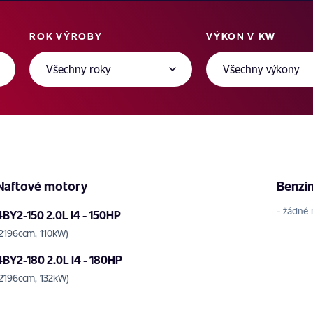
ROK VÝROBY
VÝKON V KW
Naftové motory
Benzi
- žádné 
4BY2-150 2.0L I4 - 150HP
(2196ccm, 110kW)
4BY2-180 2.0L I4 - 180HP
(2196ccm, 132kW)