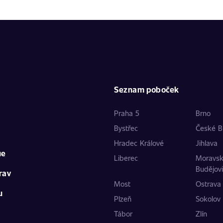
Seznam poboček
Praha 5
Brno
Bystřec
České B
Hradec Králové
Jihlava
ue
Liberec
Moravs
Budějov
rav
Most
Ostrava
u
Plzeň
Sokolov
Tábor
Zlín