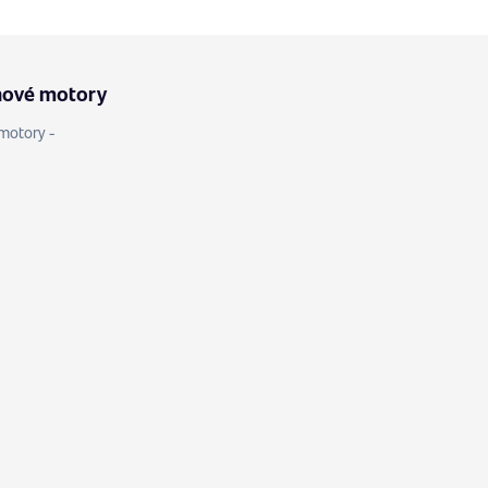
nové motory
motory -