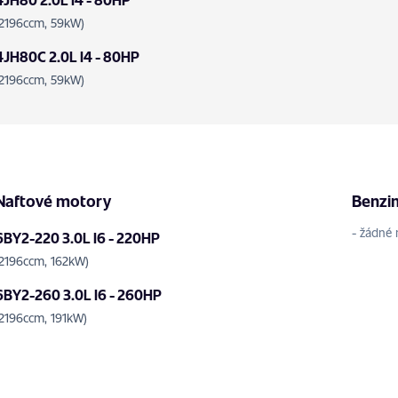
(2196ccm, 59kW)
4JH80C 2.0L I4 - 80HP
(2196ccm, 59kW)
Naftové motory
Benzi
- žádné 
6BY2-220 3.0L I6 - 220HP
(2196ccm, 162kW)
6BY2-260 3.0L I6 - 260HP
(2196ccm, 191kW)