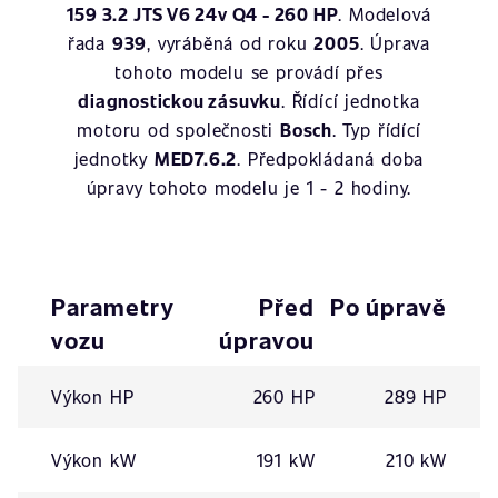
159 3.2 JTS V6 24v Q4 - 260 HP
. Modelová
řada
939
, vyráběná od roku
2005
. Úprava
tohoto modelu se provádí přes
diagnostickou zásuvku
. Řídící jednotka
motoru od společnosti
Bosch
. Typ řídící
jednotky
MED7.6.2
. Předpokládaná doba
úpravy tohoto modelu je 1 - 2 hodiny.
Parametry
Před
Po úpravě
vozu
úpravou
Výkon HP
260 HP
289 HP
Výkon kW
191 kW
210 kW