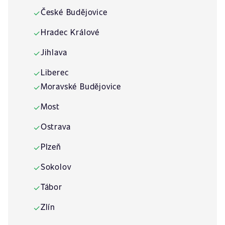
České Budějovice
✓
Hradec Králové
✓
Jihlava
✓
Liberec
✓
Moravské Budějovice
✓
Most
✓
Ostrava
✓
Plzeň
✓
Sokolov
✓
Tábor
✓
Zlín
✓