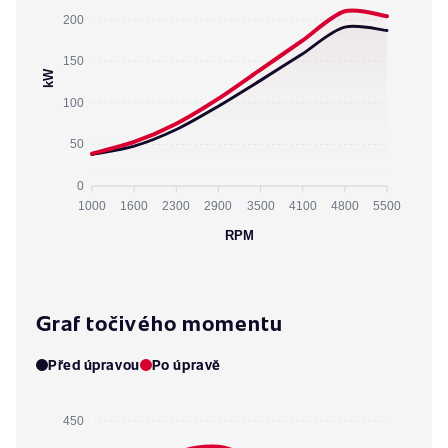
200
150
kW
100
50
0
1000
1600
2300
2900
3500
4100
4800
5500
RPM
Graf točivého momentu
Před úpravou
Po úpravě
450