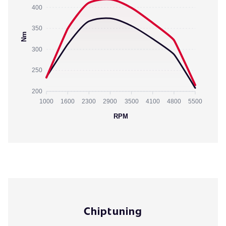
400
350
Nm
300
250
200
1000
1600
2300
2900
3500
4100
4800
5500
RPM
Chiptuning