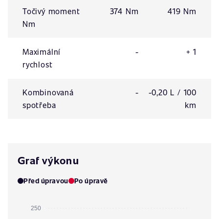
Točivý moment
374 Nm
419 Nm
Nm
Maximální
-
+ 1
rychlost
Kombinovaná
-
-0,20 L / 100
spotřeba
km
Graf výkonu
Před úpravou
Po úpravě
250