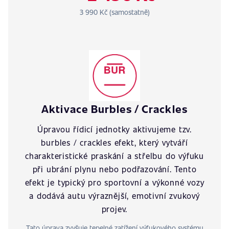
3 990 Kč (samostatně)
Aktivace Burbles / Crackles
Úpravou řídicí jednotky aktivujeme tzv.
burbles / crackles efekt, který vytváří
charakteristické praskání a střelbu do výfuku
při ubrání plynu nebo podřazování. Tento
efekt je typický pro sportovní a výkonné vozy
a dodává autu výraznější, emotivní zvukový
projev.
Tato úprava zvyšuje tepelné zatížení výfukového systému