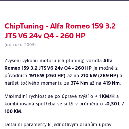
ChipTuning - Alfa Romeo 159 3.2
JTS V6 24v Q4 - 260 HP
(od roku 2005)
Zvýšení výkonu motoru (chiptuning) vozidla
Alfa
Romeo 159 3.2 JTS V6 24v Q4 - 260 HP
je možné z
původních
191 kW (260 HP)
až na
210 kW (289 HP)
a
nárůst točivého momentu ze
374 Nm
až na
419 Nm
.
Maximální rychlost se po úpravě zvýší o
+ 1 KM/H
a
kombinovaná spotřeba se sníží v průměru o
-0,30 L /
100 KM
.
Detailní parametry k jednotlivým druhům úprav