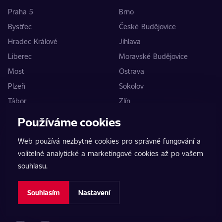
Praha 5
Brno
Bystřec
České Budějovice
Hradec Králové
Jihlava
Liberec
Moravské Budějovice
Most
Ostrava
Plzeň
Sokolov
Tábor
Zlín
Používáme cookies
Kontakt
Web používá nezbytné cookies pro správné fungování a
volitelné analytické a marketingové cookies až po vašem
Spodní 1
souhlasu.
159 00 Praha 5
Česká republika
Souhlasím
Nastavení
+420 737 667 422