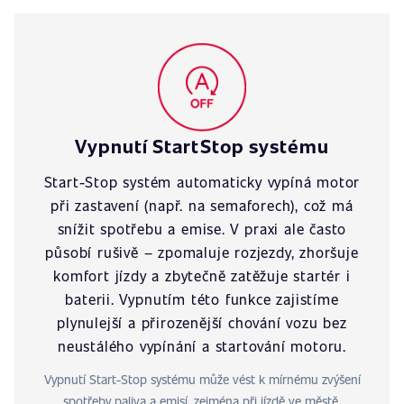
Vypnutí StartStop systému
Start-Stop systém automaticky vypíná motor
při zastavení (např. na semaforech), což má
snížit spotřebu a emise. V praxi ale často
působí rušivě – zpomaluje rozjezdy, zhoršuje
komfort jízdy a zbytečně zatěžuje startér i
baterii. Vypnutím této funkce zajistíme
plynulejší a přirozenější chování vozu bez
neustálého vypínání a startování motoru.
Vypnutí Start-Stop systému může vést k mírnému zvýšení
spotřeby paliva a emisí, zejména při jízdě ve městě.