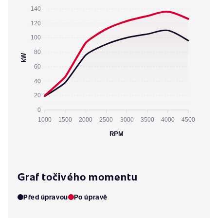
140
120
100
80
kW
60
40
20
0
1000
1500
2000
2500
3000
3500
4000
4500
RPM
Graf točivého momentu
Před úpravou
Po úpravě