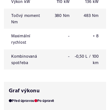
Výkon kW
110 kW
136 kW
Točivý moment
380 Nm
483 Nm
Nm
Maximální
-
+ 8
rychlost
Kombinovaná
-
-0,50 L / 100
spotřeba
km
Graf výkonu
Před úpravou
Po úpravě