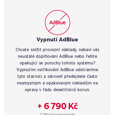
Vypnutí AdBlue
Chcete snížit provozní náklady, nebaví vás
neustálé doplňování AdBlue nebo řešíte
opakující se poruchy tohoto systému?
Vypnutím vstřikování AdBlue odstraníme
tyto starosti a zároveň předejdete často
nesmyslným a opakovaným nákladům na
opravy v řádu desetitisíců korun.
+ 6 790 Kč
7 790 Kč (samostatně)