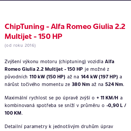
ChipTuning - Alfa Romeo Giulia 2.2
Multijet - 150 HP
(od roku 2016)
Zvýšení výkonu motoru (chiptuning) vozidla
Alfa
Romeo Giulia 2.2 Multijet - 150 HP
je možné z
původních
110 kW (150 HP)
až na
144 kW (197 HP)
a
nárůst točivého momentu ze
380 Nm
až na
524 Nm
.
Maximální rychlost se po úpravě zvýší o
+ 11 KM/H
a
kombinovaná spotřeba se sníží v průměru o
-0,90 L /
100 KM
.
Detailní parametry k jednotlivým druhům úprav