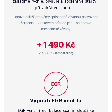
zajistíme rychlé, plynulé a spolehlivé starty i
při zahřátém motoru.
Úprava neřeší problémy způsobené závadou palivového
čerpadla – v takovém případě je nutná oprava
mechanické závady.
+ 1 490 Kč
2 490 Kč (samostatně)
Vypnutí EGR ventilu
EGR ventil (recirkulace spalin) slouží ke