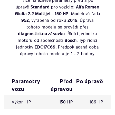
Níže naleznete parametry před a po
úpravě
Standard
pro vozidlo:
Alfa Romeo
Giulia 2.2 Multijet - 150 HP
. Modelová řada
952
, vyráběná od roku
2016
. Úprava
tohoto modelu se provádí přes
diagnostickou zásuvku
. Řídící jednotka
motoru od společnosti
Bosch
. Typ řídící
jednotky
EDC17C69
. Předpokládaná doba
úpravy tohoto modelu je 1 - 2 hodiny.
Parametry
Před
Po úpravě
vozu
úpravou
Výkon HP
150 HP
186 HP