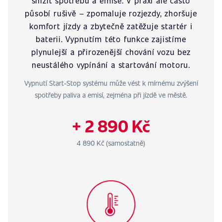
snížit spotřebu a emise. V praxi ale často
působí rušivě – zpomaluje rozjezdy, zhoršuje
komfort jízdy a zbytečně zatěžuje startér i
baterii. Vypnutím této funkce zajistíme
plynulejší a přirozenější chování vozu bez
neustálého vypínání a startování motoru.
Vypnutí Start-Stop systému může vést k mírnému zvýšení
spotřeby paliva a emisí, zejména při jízdě ve městě.
+ 2 890 Kč
4 890 Kč (samostatně)