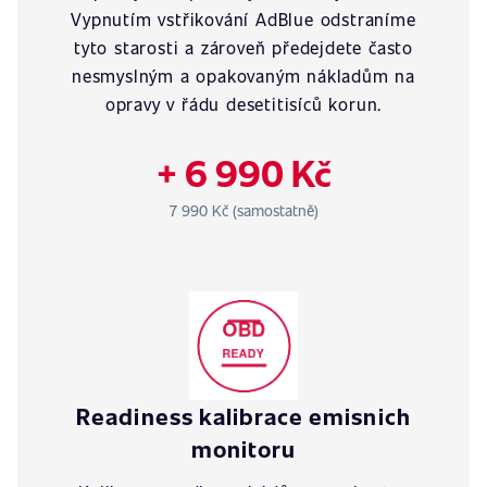
Vypnutím vstřikování AdBlue odstraníme
tyto starosti a zároveň předejdete často
nesmyslným a opakovaným nákladům na
opravy v řádu desetitisíců korun.
+ 6 990 Kč
7 990 Kč (samostatně)
Readiness kalibrace emisnich
monitoru