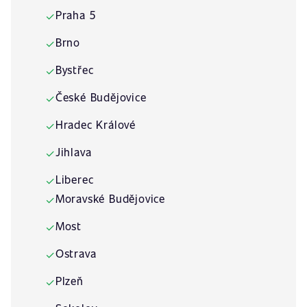
Praha 5
✓
Brno
✓
Bystřec
✓
České Budějovice
✓
Hradec Králové
✓
Jihlava
✓
Liberec
✓
Moravské Budějovice
✓
Most
✓
Ostrava
✓
Plzeň
✓