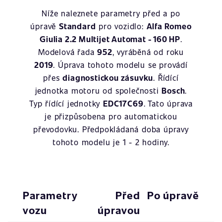
Níže naleznete parametry před a po
úpravě
Standard
pro vozidlo:
Alfa Romeo
Giulia 2.2 Multijet Automat - 160 HP
.
Modelová řada
952
, vyráběná od roku
2019
. Úprava tohoto modelu se provádí
přes
diagnostickou zásuvku
. Řídící
jednotka motoru od společnosti
Bosch
.
Typ řídící jednotky
EDC17C69
. Tato úprava
je přizpůsobena pro automatickou
převodovku. Předpokládaná doba úpravy
tohoto modelu je 1 - 2 hodiny.
Parametry
Před
Po úpravě
vozu
úpravou