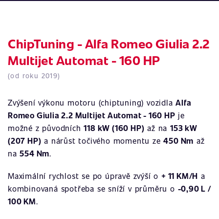
ChipTuning - Alfa Romeo Giulia 2.2
Multijet Automat - 160 HP
(od roku 2019)
Zvýšení výkonu motoru (chiptuning) vozidla
Alfa
Romeo Giulia 2.2 Multijet Automat - 160 HP
je
možné z původních
118 kW (160 HP)
až na
153 kW
(207 HP)
a nárůst točivého momentu ze
450 Nm
až
na
554 Nm
.
Maximální rychlost se po úpravě zvýší o
+ 11 KM/H
a
kombinovaná spotřeba se sníží v průměru o
-0,90 L /
100 KM
.