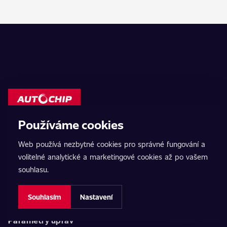
Používáme cookies
AutoChip
Web používá nezbytné cookies pro správné fungování a
volitelné analytické a marketingové cookies až po vašem
Domů
souhlasu.
ChipTuning
Souhlasím
Nastavení
Vypnutí AdBlue
Parametry úprav