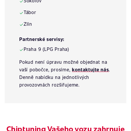
Sokolov
✓
Tábor
✓
Zlín
✓
Partnerské servisy:
Praha 9 (LPG Praha)
✓
Pokud není úpravu možné objednat na
vaší pobočce, prosíme,
kontaktujte nás
.
Denně nabídku na jednotlivých
provozovnách rozšiřujeme.
Chiptuning Vašeho vozu zahrnuje