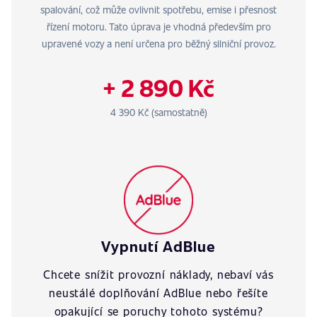
spalování, což může ovlivnit spotřebu, emise i přesnost
řízení motoru. Tato úprava je vhodná především pro
upravené vozy a není určena pro běžný silniční provoz.
+ 2 890 Kč
4 390 Kč (samostatně)
Vypnutí AdBlue
Chcete snížit provozní náklady, nebaví vás
neustálé doplňování AdBlue nebo řešíte
opakující se poruchy tohoto systému?