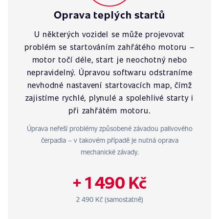
Oprava teplých startů
U některých vozidel se může projevovat
problém se startováním zahřátého motoru –
motor točí déle, start je neochotný nebo
nepravidelný. Úpravou softwaru odstraníme
nevhodné nastavení startovacích map, čímž
zajistíme rychlé, plynulé a spolehlivé starty i
při zahřátém motoru.
Úprava neřeší problémy způsobené závadou palivového
čerpadla – v takovém případě je nutná oprava
mechanické závady.
+ 1 490 Kč
2 490 Kč (samostatně)