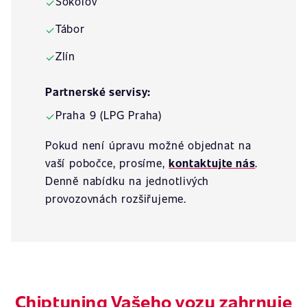
Sokolov
✓
Tábor
✓
Zlín
✓
Partnerské servisy:
Praha 9 (LPG Praha)
✓
Pokud není úpravu možné objednat na
vaší pobočce, prosíme,
kontaktujte nás
.
Denně nabídku na jednotlivých
provozovnách rozšiřujeme.
Chiptuning Vašeho vozu zahrnuje