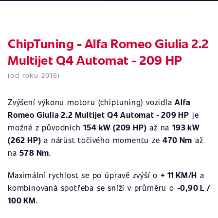
ChipTuning - Alfa Romeo Giulia 2.2
Multijet Q4 Automat - 209 HP
(od roku 2016)
Zvýšení výkonu motoru (chiptuning) vozidla
Alfa
Romeo Giulia 2.2 Multijet Q4 Automat - 209 HP
je
možné z původních
154 kW (209 HP)
až na
193 kW
(262 HP)
a nárůst točivého momentu ze
470 Nm
až
na
578 Nm
.
Maximální rychlost se po úpravě zvýší o
+ 11 KM/H
a
kombinovaná spotřeba se sníží v průměru o
-0,90 L /
100 KM
.