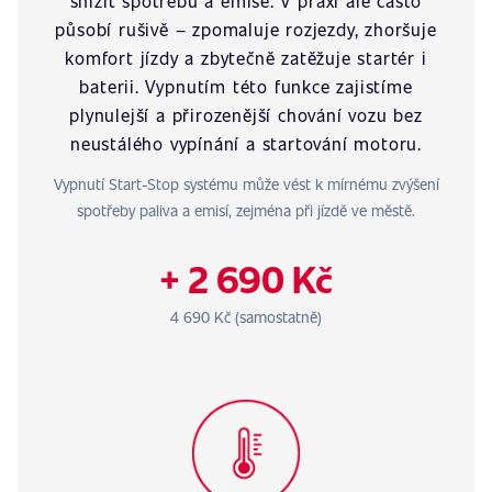
snížit spotřebu a emise. V praxi ale často
působí rušivě – zpomaluje rozjezdy, zhoršuje
komfort jízdy a zbytečně zatěžuje startér i
baterii. Vypnutím této funkce zajistíme
plynulejší a přirozenější chování vozu bez
neustálého vypínání a startování motoru.
Vypnutí Start-Stop systému může vést k mírnému zvýšení
spotřeby paliva a emisí, zejména při jízdě ve městě.
+ 2 690 Kč
4 690 Kč (samostatně)