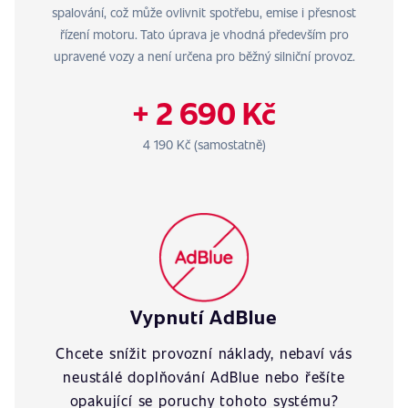
spalování, což může ovlivnit spotřebu, emise i přesnost
řízení motoru. Tato úprava je vhodná především pro
upravené vozy a není určena pro běžný silniční provoz.
+ 2 690 Kč
4 190 Kč (samostatně)
Vypnutí AdBlue
Chcete snížit provozní náklady, nebaví vás
neustálé doplňování AdBlue nebo řešíte
opakující se poruchy tohoto systému?