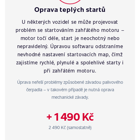
Oprava teplých startů
U některých vozidel se může projevovat
problém se startováním zahřátého motoru –
motor točí déle, start je neochotný nebo
nepravidelný. Úpravou softwaru odstraníme
nevhodné nastavení startovacích map, čímž
zajistíme rychlé, plynulé a spolehlivé starty i
při zahřátém motoru.
Úprava neřeší problémy způsobené závadou palivového
čerpadla – v takovém případě je nutná oprava
mechanické závady.
+ 1 490 Kč
2 490 Kč (samostatně)