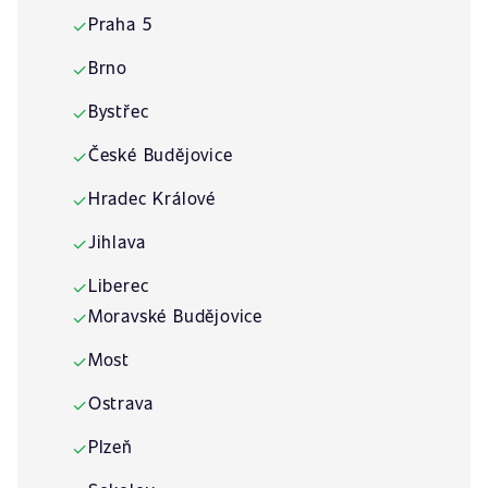
Praha 5
✓
Brno
✓
Bystřec
✓
České Budějovice
✓
Hradec Králové
✓
Jihlava
✓
Liberec
✓
Moravské Budějovice
✓
Most
✓
Ostrava
✓
Plzeň
✓