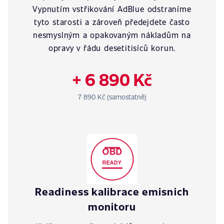
Vypnutím vstřikování AdBlue odstraníme
tyto starosti a zároveň předejdete často
nesmyslným a opakovaným nákladům na
opravy v řádu desetitisíců korun.
+ 6 890 Kč
7 890 Kč (samostatně)
Readiness kalibrace emisnich
monitoru