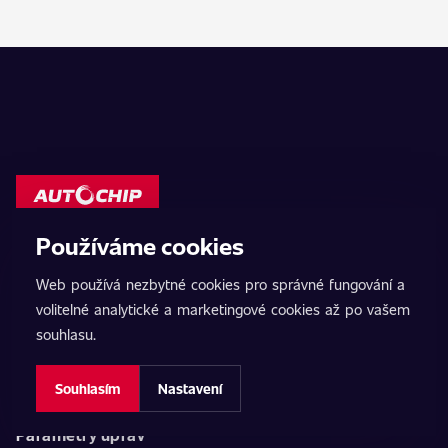
Používáme cookies
AutoChip
Web používá nezbytné cookies pro správné fungování a
volitelné analytické a marketingové cookies až po vašem
Domů
souhlasu.
ChipTuning
Souhlasím
Nastavení
Vypnutí AdBlue
Parametry úprav