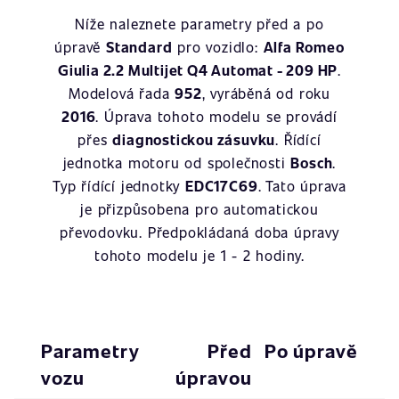
Níže naleznete parametry před a po
úpravě
Standard
pro vozidlo:
Alfa Romeo
Giulia 2.2 Multijet Q4 Automat - 209 HP
.
Modelová řada
952
, vyráběná od roku
2016
. Úprava tohoto modelu se provádí
přes
diagnostickou zásuvku
. Řídící
jednotka motoru od společnosti
Bosch
.
Typ řídící jednotky
EDC17C69
. Tato úprava
je přizpůsobena pro automatickou
převodovku. Předpokládaná doba úpravy
tohoto modelu je 1 - 2 hodiny.
Parametry
Před
Po úpravě
vozu
úpravou