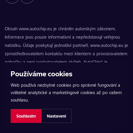
Obsah www.autochip.eu je chráněn autorským zákonem.
Informace jsou pouze informativní a nepředstavují veřejnou
nabídku. Údaje poskytují jednotliví partneři. www.autochip.eu je
zprostředkovatelem kontaktu mezi klientem a provozovatelem
pobočky a není poskytovatelem služeb. AutoChip® je
registrovaná ochranná známka Petra Kučery. Úpravy, které
Používáme cookies
nejsou označeny jako Premium, mohou vést k technické
Web používá nezbytné cookies pro správné fungování a
nezpůsobilosti vozidla k provozu na pozemních komunikacích.
volitelné analytické a marketingové cookies až po vašem
Přesné informace poskytuje vždy konkrétní provozovatel
souhlasu.
pobočky.
Nastavení cookies
Souhlasím
Nastavení