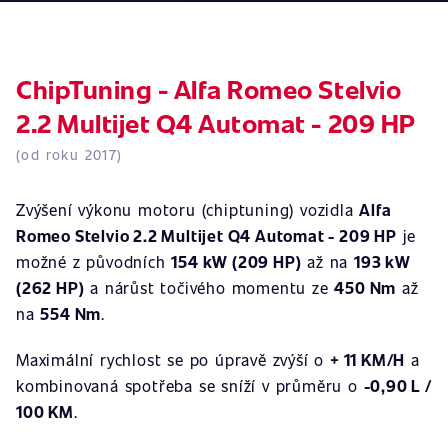
ChipTuning - Alfa Romeo Stelvio
2.2 Multijet Q4 Automat - 209 HP
(od roku 2017)
Zvýšení výkonu motoru (chiptuning) vozidla
Alfa
Romeo Stelvio 2.2 Multijet Q4 Automat - 209 HP
je
možné z původních
154 kW (209 HP)
až na
193 kW
(262 HP)
a nárůst točivého momentu ze
450 Nm
až
na
554 Nm
.
Maximální rychlost se po úpravě zvýší o
+ 11 KM/H
a
kombinovaná spotřeba se sníží v průměru o
-0,90 L /
100 KM
.