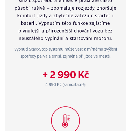
snížit spotřebu a emise. V praxi ale často
působí rušivě – zpomaluje rozjezdy, zhoršuje
komfort jízdy a zbytečně zatěžuje startér i
baterii. Vypnutím této funkce zajistíme
plynulejší a přirozenější chování vozu bez
neustálého vypínání a startování motoru.
Vypnutí Start-Stop systému může vést k mírnému zvýšení
spotřeby paliva a emisí, zejména při jízdě ve městě.
+ 2 990 Kč
4 990 Kč (samostatně)