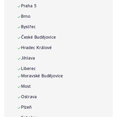
Praha 5
✓
Brno
✓
Bystřec
✓
České Budějovice
✓
Hradec Králové
✓
Jihlava
✓
Liberec
✓
Moravské Budějovice
✓
Most
✓
Ostrava
✓
Plzeň
✓