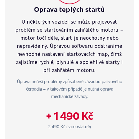
Oprava teplých startů
U některých vozidel se může projevovat
problém se startováním zahřátého motoru –
motor točí déle, start je neochotný nebo
nepravidelný. Úpravou softwaru odstraníme
nevhodné nastavení startovacích map, čímž
zajistíme rychlé, plynulé a spolehlivé starty i
při zahřátém motoru.
Úprava neřeší problémy způsobené závadou palivového
čerpadla – v takovém případě je nutná oprava
mechanické závady.
+ 1 490 Kč
2 490 Kč (samostatně)