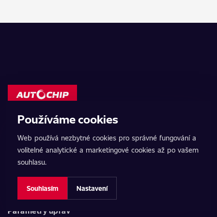
Používáme cookies
AutoChip
Web používá nezbytné cookies pro správné fungování a
volitelné analytické a marketingové cookies až po vašem
Domů
souhlasu.
ChipTuning
Souhlasím
Nastavení
Vypnutí AdBlue
Parametry úprav