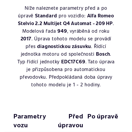
Níže naleznete parametry před a po
úpravě
Standard
pro vozidlo:
Alfa Romeo
Stelvio 2.2 Multijet Q4 Automat - 209 HP
.
Modelová řada
949
, vyráběná od roku
2017
. Úprava tohoto modelu se provádí
přes
diagnostickou zásuvku
. Řídící
jednotka motoru od společnosti
Bosch
.
Typ řídící jednotky
EDC17C69
. Tato úprava
je přizpůsobena pro automatickou
převodovku. Předpokládaná doba úpravy
tohoto modelu je 1 - 2 hodiny.
Parametry
Před
Po úpravě
vozu
úpravou