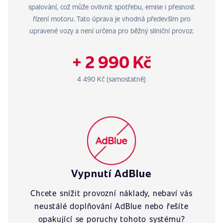
spalování, což může ovlivnit spotřebu, emise i přesnost
řízení motoru. Tato úprava je vhodná především pro
upravené vozy a není určena pro běžný silniční provoz.
+ 2 990 Kč
4 490 Kč (samostatně)
Vypnutí AdBlue
Chcete snížit provozní náklady, nebaví vás
neustálé doplňování AdBlue nebo řešíte
opakující se poruchy tohoto systému?