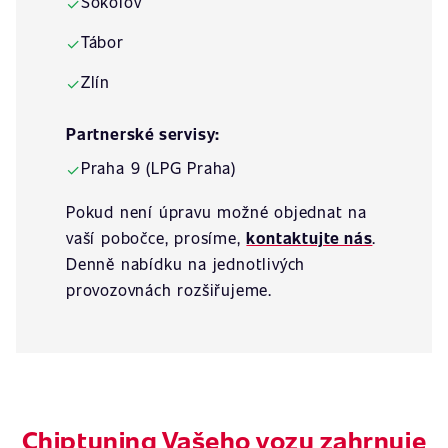
Sokolov
✓
Tábor
✓
Zlín
✓
Partnerské servisy:
Praha 9 (LPG Praha)
✓
Pokud není úpravu možné objednat na
vaší pobočce, prosíme,
kontaktujte nás
.
Denně nabídku na jednotlivých
provozovnách rozšiřujeme.
Chiptuning Vašeho vozu zahrnuje