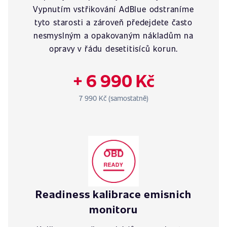
Vypnutím vstřikování AdBlue odstraníme
tyto starosti a zároveň předejdete často
nesmyslným a opakovaným nákladům na
opravy v řádu desetitisíců korun.
+ 6 990 Kč
7 990 Kč (samostatně)
Readiness kalibrace emisnich
monitoru