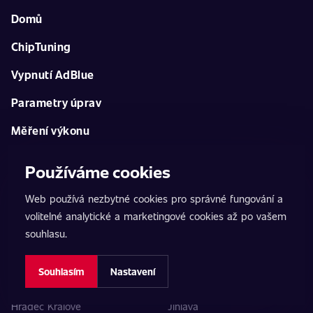
Domů
ChipTuning
Vypnutí AdBlue
Parametry úprav
Měření výkonu
Další služby
Používáme cookies
Kontakt
Web používá nezbytné cookies pro správné fungování a
volitelné analytické a marketingové cookies až po vašem
Seznam poboček
souhlasu.
Praha 5
Brno
Souhlasím
Nastavení
Bystřec
České Budějovice
Hradec Králové
Jihlava