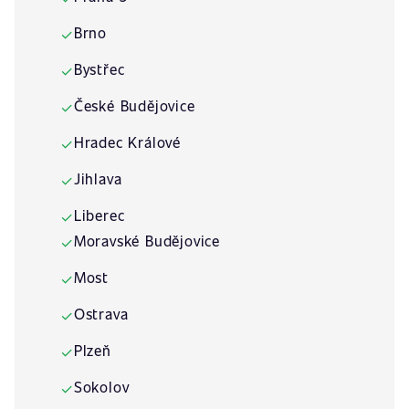
Brno
✓
Bystřec
✓
České Budějovice
✓
Hradec Králové
✓
Jihlava
✓
Liberec
✓
Moravské Budějovice
✓
Most
✓
Ostrava
✓
Plzeň
✓
Sokolov
✓