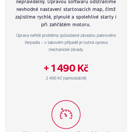
nepravidelný. Úpravou softwaru odstraníme
nevhodné nastavení startovacích map, čímž
zajistíme rychlé, plynulé a spolehlivé starty i
při zahřátém motoru.
Úprava neřeší problémy způsobené závadou palivového
čerpadla – v takovém případě je nutná oprava
mechanické závady.
+ 1 490 Kč
2 490 Kč (samostatně)