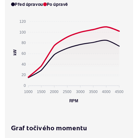
Před úpravou
Po úpravě
120
100
80
kW
60
40
20
0
1000
1500
2000
2500
3000
3500
4000
4500
RPM
Graf točivého momentu