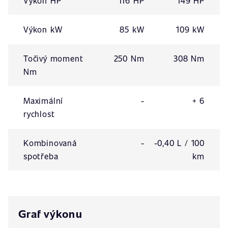
Výkon HP
116 HP
149 HP
Výkon kW
85 kW
109 kW
Točivý moment
250 Nm
308 Nm
Nm
Maximální
-
+ 6
rychlost
Kombinovaná
-
-0,40 L / 100
spotřeba
km
Graf výkonu