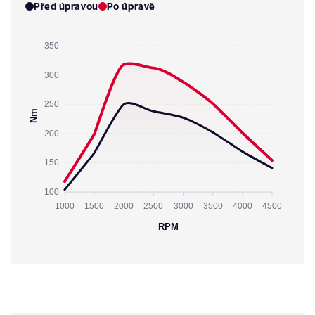
Před úpravou
Po úpravě
350
300
250
Nm
200
150
100
1000
1500
2000
2500
3000
3500
4000
4500
RPM