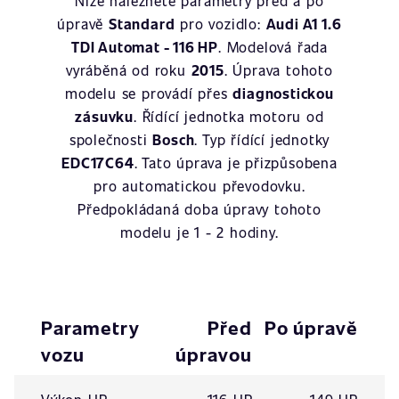
Níže naleznete parametry před a po
úpravě
Standard
pro vozidlo:
Audi A1 1.6
TDI Automat - 116 HP
. Modelová řada
vyráběná od roku
2015
. Úprava tohoto
modelu se provádí přes
diagnostickou
zásuvku
. Řídící jednotka motoru od
společnosti
Bosch
. Typ řídící jednotky
EDC17C64
. Tato úprava je přizpůsobena
pro automatickou převodovku.
Předpokládaná doba úpravy tohoto
modelu je 1 - 2 hodiny.
Parametry
Před
Po úpravě
vozu
úpravou