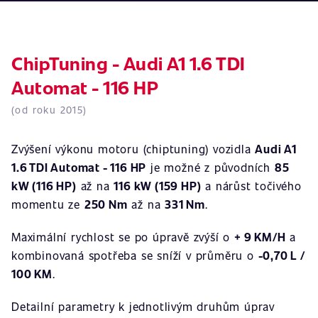
ChipTuning - Audi A1 1.6 TDI
Automat - 116 HP
(od roku 2015)
Zvýšení výkonu motoru (chiptuning) vozidla
Audi A1
1.6 TDI Automat - 116 HP
je možné z původních
85
kW (116 HP)
až na
116 kW (159 HP)
a nárůst točivého
momentu ze
250 Nm
až na
331 Nm
.
Maximální rychlost se po úpravě zvýší o
+ 9 KM/H
a
kombinovaná spotřeba se sníží v průměru o
-0,70 L /
100 KM
.
Detailní parametry k jednotlivým druhům úprav