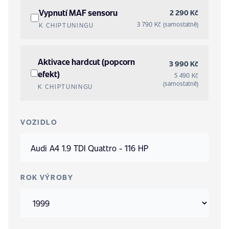
Vypnutí MAF sensoru
2 290 Kč
3 790 Kč (samostatně)
K CHIPTUNINGU
Aktivace hardcut (popcorn
3 990 Kč
efekt)
5 490 Kč
(samostatně)
K CHIPTUNINGU
VOZIDLO
ROK VÝROBY