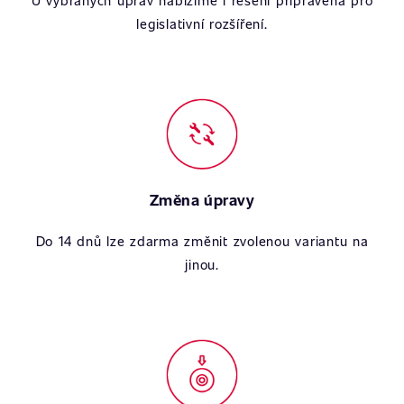
U vybraných úprav nabízíme i řešení připravená pro
legislativní rozšíření.
Změna úpravy
Do 14 dnů lze zdarma změnit zvolenou variantu na
jinou.