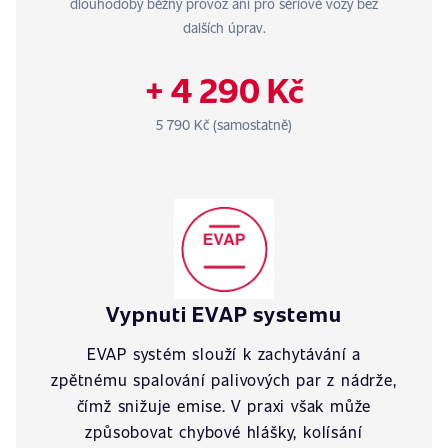
dlouhodobý běžný provoz ani pro sériové vozy bez
dalších úprav.
+ 4 290 Kč
5 790 Kč (samostatně)
Vypnuti EVAP systemu
EVAP systém slouží k zachytávání a
zpětnému spalování palivových par z nádrže,
čímž snižuje emise. V praxi však může
způsobovat chybové hlášky, kolísání