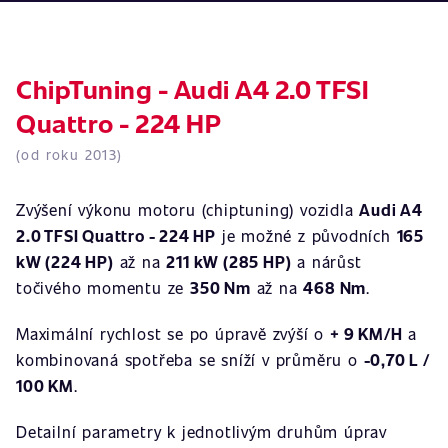
ChipTuning - Audi A4 2.0 TFSI
Quattro - 224 HP
(od roku 2013)
Zvýšení výkonu motoru (chiptuning) vozidla
Audi A4
2.0 TFSI Quattro - 224 HP
je možné z původních
165
kW (224 HP)
až na
211 kW (285 HP)
a nárůst
točivého momentu ze
350 Nm
až na
468 Nm
.
Maximální rychlost se po úpravě zvýší o
+ 9 KM/H
a
kombinovaná spotřeba se sníží v průměru o
-0,70 L /
100 KM
.
Detailní parametry k jednotlivým druhům úprav