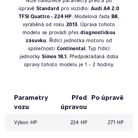
Níže naleznete parametry před a po
úpravě
Standard
pro vozidlo:
Audi A4 2.0
TFSI Quattro - 224 HP
. Modelová řada
B8
,
vyráběná od roku
2013
. Úprava tohoto
modelu se provádí přes
diagnostickou
zásuvku
. Řídící jednotka motoru od
společnosti
Continental
. Typ řídící
jednotky
Simos 18.1
. Předpokládaná doba
úpravy tohoto modelu je 1 - 2 hodiny.
Parametry
Před
Po úpravě
vozu
úpravou
Výkon HP
224 HP
271 HP