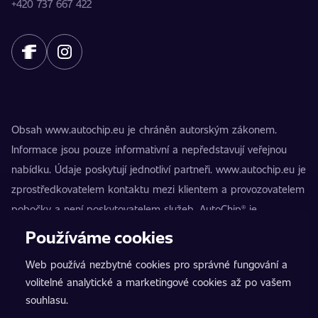
+420 737 667 422
Obsah www.autochip.eu je chráněn autorským zákonem.
Informace jsou pouze informativní a nepředstavují veřejnou
nabídku. Údaje poskytují jednotliví partneři. www.autochip.eu je
zprostředkovatelem kontaktu mezi klientem a provozovatelem
pobočky a není poskytovatelem služeb. AutoChip® je
registrovaná ochranná známka Petra Kučery. Úpravy, které
Používáme cookies
nejsou označeny jako Premium, mohou vést k technické
Web používá nezbytné cookies pro správné fungování a
nezpůsobilosti vozidla k provozu na pozemních komunikacích.
volitelné analytické a marketingové cookies až po vašem
Přesné informace poskytuje vždy konkrétní provozovatel
souhlasu.
pobočky.