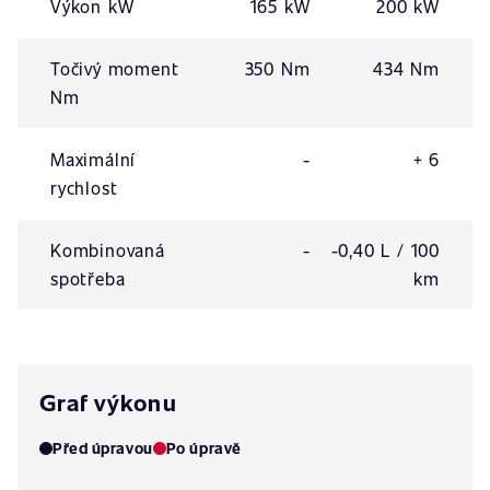
Výkon kW
165 kW
200 kW
Točivý moment
350 Nm
434 Nm
Nm
Maximální
-
+ 6
rychlost
Kombinovaná
-
-0,40 L / 100
spotřeba
km
Graf výkonu
Před úpravou
Po úpravě