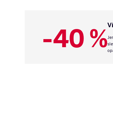
-40 %
V
Je
sl
op