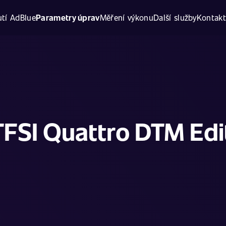
tí AdBlue
Parametry úprav
Měření výkonu
Další služby
Kontak
TFSI Quattro DTM Edi