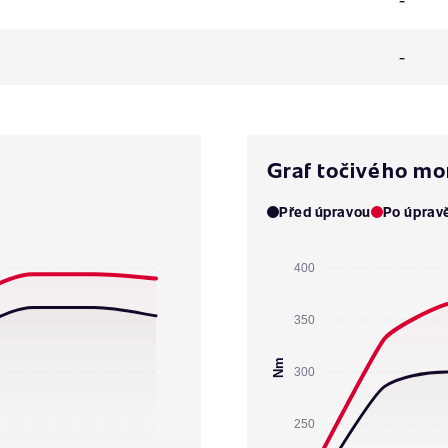
-
Graf točivého m
Před úpravou
Po úprav
400
350
Nm
300
250