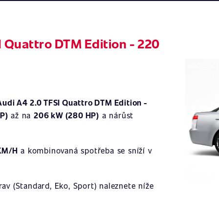
I Quattro DTM Edition - 220
Ilustrační 
Audi A4 2.0 TFSI Quattro DTM Edition -
P)
až na
206 kW (280 HP)
a nárůst
.
 KM/H
a kombinovaná spotřeba se sníží v
av (Standard, Eko, Sport) naleznete níže