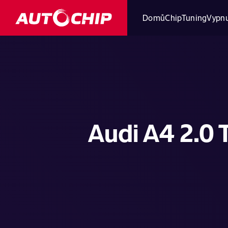
Domů
ChipTuning
Vypnu
Audi A4 2.0 