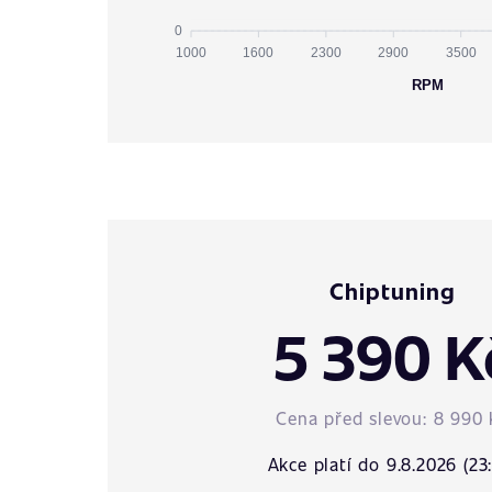
0
1000
1600
2300
2900
3500
RPM
Chiptuning
5 390 K
Cena před slevou:
8 990 
Akce platí do 9.8.2026 (23