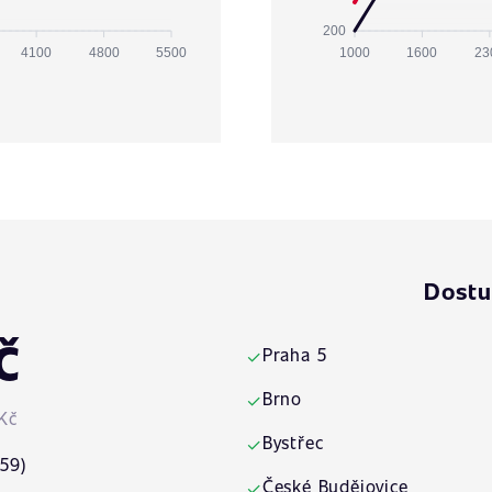
200
4100
4800
5500
1000
1600
23
Dostu
č
Praha 5
✓
Brno
✓
Kč
Bystřec
✓
:59)
České Budějovice
✓