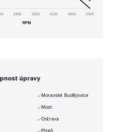
00
2900
3500
4100
4800
5500
RPM
pnost úpravy
Moravské Budějovice
✓
Most
✓
Ostrava
✓
Plzeň
✓