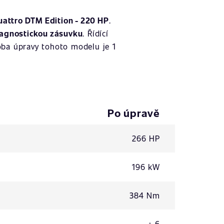
uattro DTM Edition - 220 HP
.
iagnostickou zásuvku
. Řídící
oba úpravy tohoto modelu je 1
Po úpravě
266 HP
196 kW
384 Nm
+ 6