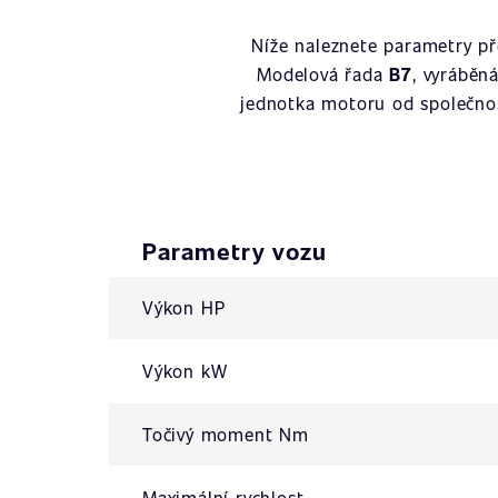
Níže naleznete parametry p
Modelová řada
B7
, vyráběn
jednotka motoru od společno
Parametry vozu
Výkon HP
Výkon kW
Točivý moment Nm
Maximální rychlost