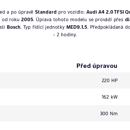
řed a po úpravě
Standard
pro vozidlo:
Audi A4 2.0 TFSI Q
á od roku
2005
. Úprava tohoto modelu se provádí přes
d
sti
Bosch
. Typ řídící jednotky
MED9.1.5
. Předpokládaná d
- 2 hodiny.
Před úpravou
220 HP
162 kW
300 Nm
-