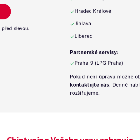
Hradec Králové
✓
Jihlava
✓
 před slevou.
Liberec
✓
Partnerské servisy:
Praha 9 (LPG Praha)
✓
Pokud není úpravu možné ob
kontaktujte nás
. Denně nab
rozšiřujeme.
Chiptuning Vašeho vozu zahrnuje