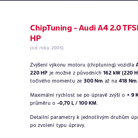
ChipTuning - Audi A4 2.0 TFS
HP
(od roku 2005)
Zvýšení výkonu motoru (chiptuning) vozidla
220 HP
je možné z původních
162 kW (220 H
točivého momentu ze
300 Nm
až na
418 Nm
Maximální rychlost se po úpravě zvýší o
+ 9
průměru o
-0,70 L / 100 KM
.
Detailní parametry k jednotlivým druhům úpr
po zvolení typu úpravy.