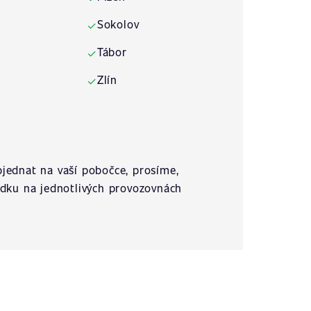
Sokolov
✓
Tábor
✓
Zlín
✓
jednat na vaší pobočce, prosíme,
ídku na jednotlivých provozovnách