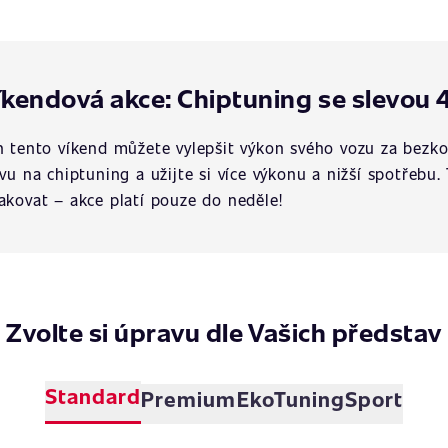
íkendová akce: Chiptuning se slevou 
n tento víkend můžete vylepšit výkon svého vozu za bezko
evu na chiptuning a užijte si více výkonu a nižší spotřebu.
akovat – akce platí pouze do neděle!
Zvolte si úpravu dle Vašich představ
Standard
Premium
EkoTuning
Sport