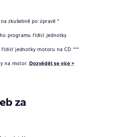
na zkušebně po úpravě *
ího programu řídící jednotky
 řídící jednotky motoru na CD ***
ky na motor.
Dozvědět se více >
žeb za