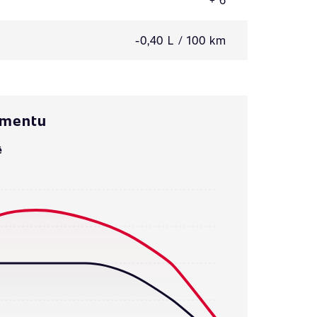
-0,40 L / 100 km
omentu
ě