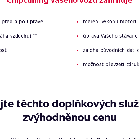
 před a po úpravě
měření výkonu motoru 
áha vzduchu) **
úprava Vašeho stávajíc
osti
záloha původních dat z
možnost převzetí záru
jte těchto doplňkových slu
zvýhodněnou cenu