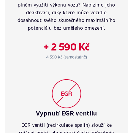
plném využití výkonu vozu? Nabízíme jeho
deaktivaci, díky které může vozidlo
dosáhnout svého skutečného maximálního
potenciálu bez umělého omezení.
+ 2 590 Kč
4 590 Kč (samostatně)
Vypnutí EGR ventilu
EGR ventil (recirkulace spalin) slouží ke
snížení emisí, ale v praxi často způsobuje