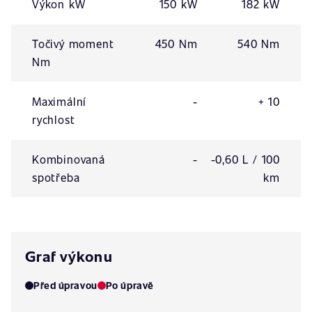
Výkon kW
150 kW
182 kW
Točivý moment
450 Nm
540 Nm
Nm
Maximální
-
+ 10
rychlost
Kombinovaná
-
-0,60 L / 100
spotřeba
km
Graf výkonu
Před úpravou
Po úpravě