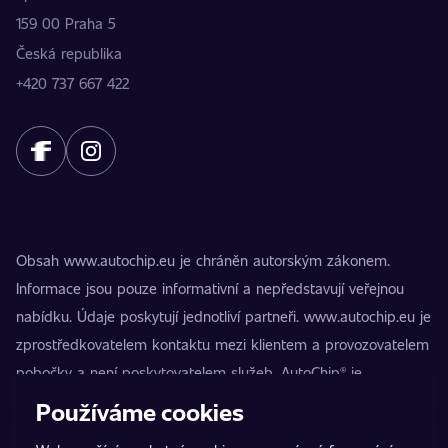
159 00 Praha 5
Česká republika
+420 737 667 422
Obsah www.autochip.eu je chráněn autorským zákonem.
Informace jsou pouze informativní a nepředstavují veřejnou
nabídku. Údaje poskytují jednotliví partneři. www.autochip.eu je
zprostředkovatelem kontaktu mezi klientem a provozovatelem
pobočky a není poskytovatelem služeb. AutoChip® je
registrovaná ochranná známka Petra Kučery. Úpravy, které
Používáme cookies
nejsou označeny jako Premium, mohou vést k technické