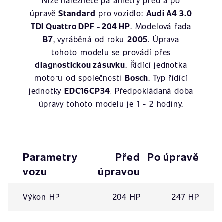
Níže naleznete parametry před a po
úpravě
Standard
pro vozidlo:
Audi A4 3.0
TDI Quattro DPF - 204 HP
. Modelová řada
B7
, vyráběná od roku
2005
. Úprava
tohoto modelu se provádí přes
diagnostickou zásuvku
. Řídící jednotka
motoru od společnosti
Bosch
. Typ řídící
jednotky
EDC16CP34
. Předpokládaná doba
úpravy tohoto modelu je 1 - 2 hodiny.
Parametry
Před
Po úpravě
vozu
úpravou
Výkon HP
204 HP
247 HP