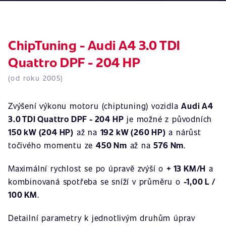
ChipTuning - Audi A4 3.0 TDI
Quattro DPF - 204 HP
(od roku 2005)
Zvýšení výkonu motoru (chiptuning) vozidla
Audi A4
3.0 TDI Quattro DPF - 204 HP
je možné z původních
150 kW (204 HP)
až na
192 kW (260 HP)
a nárůst
točivého momentu ze
450 Nm
až na
576 Nm
.
Maximální rychlost se po úpravě zvýší o
+ 13 KM/H
a
kombinovaná spotřeba se sníží v průměru o
-1,00 L /
100 KM
.
Detailní parametry k jednotlivým druhům úprav