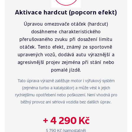
Aktivace hardcut (popcorn efekt)
Úpravou omezovače otáček (hardcut)
dosáhneme charakteristického
přerušovaného zvuku při dosažení limitu
otáček. Tento efekt, známý ze sportovně
upravených vozů, dodává autu výraznější a
agresivnější projev zejména při stání nebo
pomalé jízdě.
Tato úprava výrazně zatěžuje motor i výfukový systém
(zejména turbo a katalyzátor) a může vést k jejich
rychlejšímu opotřebení nebo poškození. Není vhodná pro
běžný provoz ani sériová vozidla bez dalších úprav.
+ 4 290 Kč
5 790 Kč (samostatně)