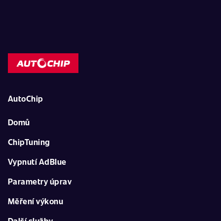
AutoChip
Domů
ChipTuning
Vypnutí AdBlue
Parametry úprav
Měření výkonu
Další služby