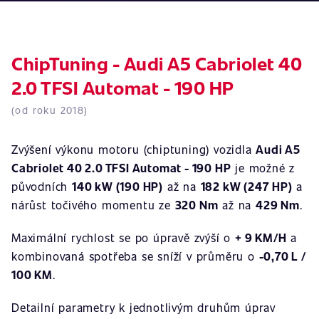
ChipTuning - Audi A5 Cabriolet 40
2.0 TFSI Automat - 190 HP
(od roku 2018)
Zvýšení výkonu motoru (chiptuning) vozidla
Audi A5
Cabriolet 40 2.0 TFSI Automat - 190 HP
je možné z
původních
140 kW (190 HP)
až na
182 kW (247 HP)
a
nárůst točivého momentu ze
320 Nm
až na
429 Nm
.
Maximální rychlost se po úpravě zvýší o
+ 9 KM/H
a
kombinovaná spotřeba se sníží v průměru o
-0,70 L /
100 KM
.
Detailní parametry k jednotlivým druhům úprav