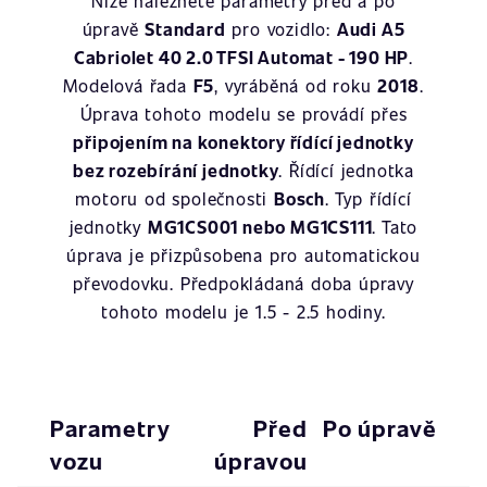
Níže naleznete parametry před a po
úpravě
Standard
pro vozidlo:
Audi A5
Cabriolet 40 2.0 TFSI Automat - 190 HP
.
Modelová řada
F5
, vyráběná od roku
2018
.
Úprava tohoto modelu se provádí přes
připojením na konektory řídící jednotky
bez rozebírání jednotky
. Řídící jednotka
motoru od společnosti
Bosch
. Typ řídící
jednotky
MG1CS001 nebo MG1CS111
. Tato
úprava je přizpůsobena pro automatickou
převodovku. Předpokládaná doba úpravy
tohoto modelu je 1.5 - 2.5 hodiny.
Parametry
Před
Po úpravě
vozu
úpravou