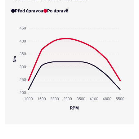
Před úpravou
Po úpravě
450
400
350
Nm
300
250
200
1000
1600
2300
2900
3500
4100
4800
5500
RPM