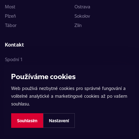
Most
Ostrava
Plzeň
Sokolov
Tábor
Zlín
Kontakt
Spodní 1
159 00 Praha 5
Používáme cookies
Česká republika
+420 737 667 422
Web používá nezbytné cookies pro správné fungování a
volitelné analytické a marketingové cookies až po vašem
souhlasu.
Souhlasím
Nastavení