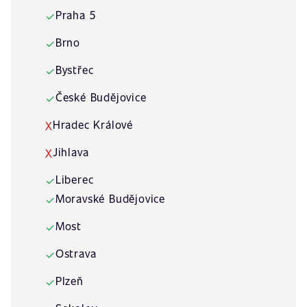
Praha 5
✓
Brno
✓
Bystřec
✓
České Budějovice
✓
Hradec Králové
X
Jihlava
X
Liberec
✓
Moravské Budějovice
✓
Most
✓
Ostrava
✓
Plzeň
✓