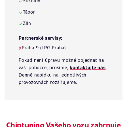
Sokolov
✓
Tábor
✓
Zlín
✓
Partnerské servisy:
Praha 9 (LPG Praha)
X
Pokud není úpravu možné objednat na
vaší pobočce, prosíme,
kontaktujte nás
.
Denně nabídku na jednotlivých
provozovnách rozšiřujeme.
Chiptuning Vašeho vozu zahrnuje