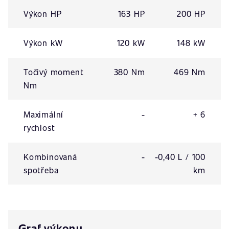
Výkon HP
163 HP
200 HP
Výkon kW
120 kW
148 kW
Točivý moment
380 Nm
469 Nm
Nm
Maximální
-
+ 6
rychlost
Kombinovaná
-
-0,40 L / 100
spotřeba
km
Graf výkonu