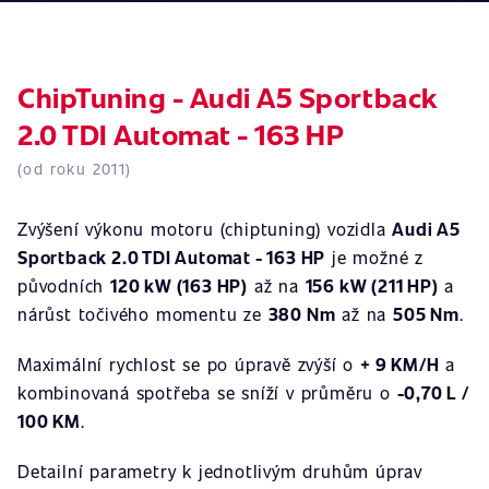
ChipTuning - Audi A5 Sportback
2.0 TDI Automat - 163 HP
(od roku 2011)
Zvýšení výkonu motoru (chiptuning) vozidla
Audi A5
Sportback 2.0 TDI Automat - 163 HP
je možné z
původních
120 kW (163 HP)
až na
156 kW (211 HP)
a
nárůst točivého momentu ze
380 Nm
až na
505 Nm
.
Maximální rychlost se po úpravě zvýší o
+ 9 KM/H
a
kombinovaná spotřeba se sníží v průměru o
-0,70 L /
100 KM
.
Detailní parametry k jednotlivým druhům úprav