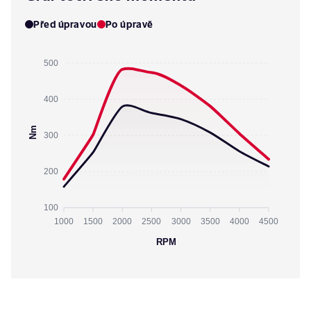
Před úpravou
Po úpravě
500
400
Nm
300
200
100
1000
1500
2000
2500
3000
3500
4000
4500
RPM