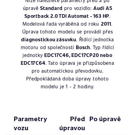
Níže naleznete parametry před a po
úpravě
Standard
pro vozidlo:
Audi A5
Sportback 2.0 TDI Automat - 163 HP
.
Modelová řada vyráběná od roku
2011
.
Úprava tohoto modelu se provádí přes
diagnostickou zásuvku
. Řídící jednotka
motoru od společnosti
Bosch
. Typ řídící
jednotky
EDC17C46, EDC17CP20 nebo
EDC17C64
. Tato úprava je přizpůsobena
pro automatickou převodovku.
Předpokládaná doba úpravy tohoto
modelu je 1 - 2 hodiny.
Parametry
Před
Po úpravě
vozu
úpravou