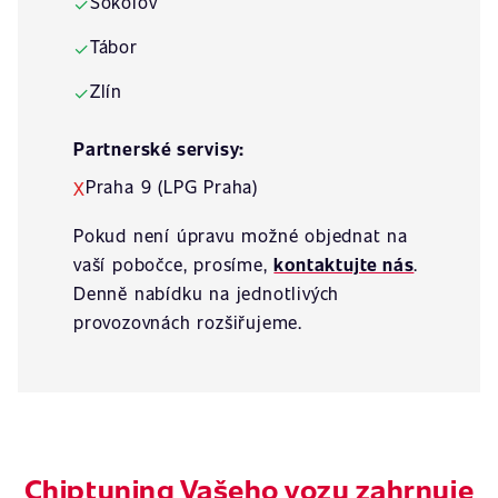
Sokolov
✓
Tábor
✓
Zlín
✓
Partnerské servisy:
Praha 9 (LPG Praha)
X
Pokud není úpravu možné objednat na
vaší pobočce, prosíme,
kontaktujte nás
.
Denně nabídku na jednotlivých
provozovnách rozšiřujeme.
Chiptuning Vašeho vozu zahrnuje