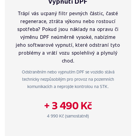
Vypnutí DPF
Trápí vás ucpaný filtr pevných částic, časté
regenerace, ztráta výkonu nebo rostoucí
spotřeba? Pokud jsou náklady na opravu či
výměnu DPF neúměrně vysoké, nabízíme
jeho softwarové vypnutí, které odstraní tyto
problémy a vrátí vozu spolehlivý a plynulý
chod.
Odstraněním nebo vypnutím DPF se vozidlo stává
technicky nezpůsobilým pro provoz na pozemních
komunikacích a neprojde kontrolou na STK.
+ 3 490 Kč
4 990 Kč (samostatně)