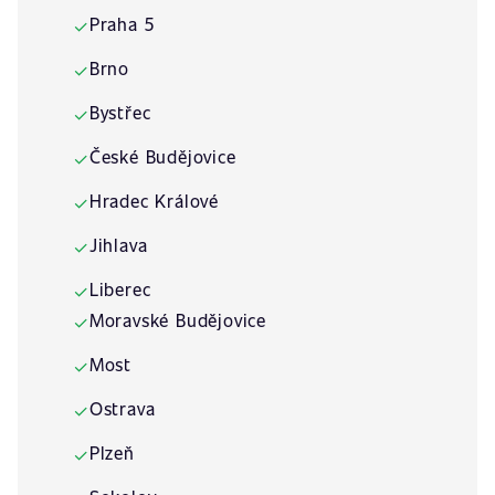
Praha 5
✓
Brno
✓
Bystřec
✓
České Budějovice
✓
Hradec Králové
✓
Jihlava
✓
Liberec
✓
Moravské Budějovice
✓
Most
✓
Ostrava
✓
Plzeň
✓