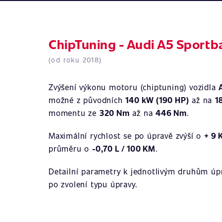
ChipTuning - Audi A5 Sportba
(od roku 2018)
Zvýšení výkonu motoru (chiptuning) vozidla
možné z původních
140 kW (190 HP)
až na
1
momentu ze
320 Nm
až na
446 Nm
.
Maximální rychlost se po úpravě zvýší o
+ 9
průměru o
-0,70 L / 100 KM
.
Detailní parametry k jednotlivým druhům úpr
po zvolení typu úpravy.