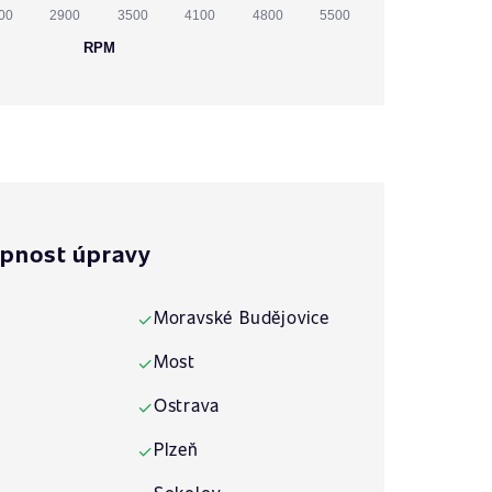
00
2900
3500
4100
4800
5500
RPM
pnost úpravy
Moravské Budějovice
✓
Most
✓
Ostrava
✓
Plzeň
✓