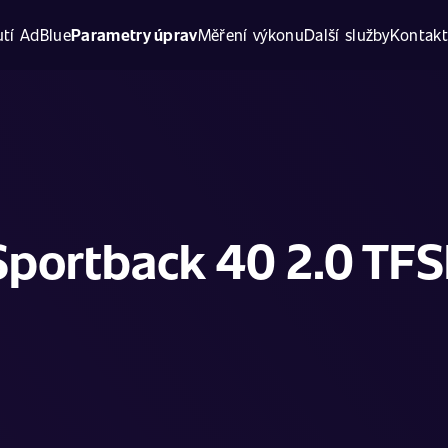
tí AdBlue
Parametry úprav
Měření výkonu
Další služby
Kontak
Sportback 40 2.0 TFSI