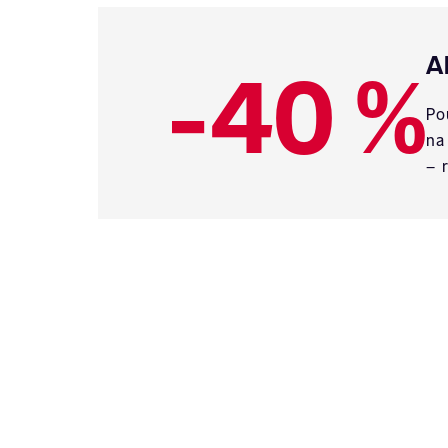
-40 %
A
Po
na
– 