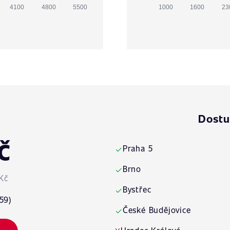
4100
4800
5500
1000
1600
23
Dostu
č
Praha 5
✓
Brno
✓
Kč
Bystřec
✓
59)
České Budějovice
✓