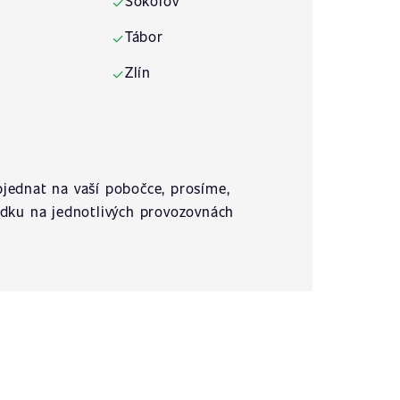
Sokolov
✓
Tábor
✓
Zlín
✓
jednat na vaší pobočce, prosíme,
ídku na jednotlivých provozovnách