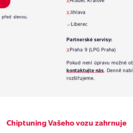
Hradec Králové
X
Jihlava
X
 před slevou.
Liberec
✓
Partnerské servisy:
Praha 9 (LPG Praha)
X
Pokud není úpravu možné ob
kontaktujte nás
. Denně nab
rozšiřujeme.
Chiptuning Vašeho vozu zahrnuje