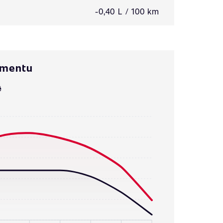
-0,40 L / 100 km
omentu
ě