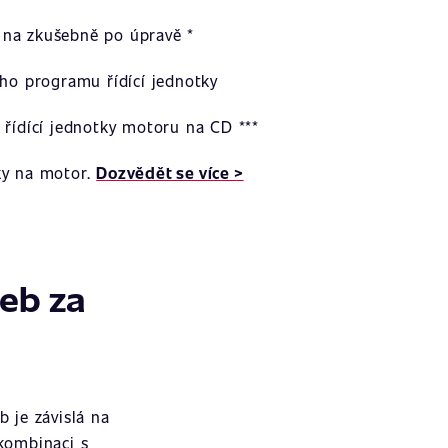
na zkušebně po úpravě *
ího programu řídící jednotky
 řídící jednotky motoru na CD ***
ky na motor.
Dozvědět se více >
žeb za
 je závislá na
 kombinaci s