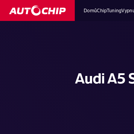
Domů
ChipTuning
Vypnu
Audi A5 