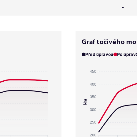
-
Graf točivého m
Před úpravou
Po úprav
450
400
350
Nm
300
250
200