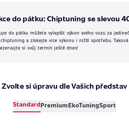
kce do pátku: Chiptuning se slevou 4
uze do pátku můžete vylepšit výkon svého vozu za jedineč
 chiptuning a získejte více výkonu i nižší spotřebu. Tako
rezervujte si svůj termín ještě dnes!
Zvolte si úpravu dle Vašich představ
Standard
Premium
EkoTuning
Sport