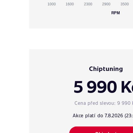
1000
1600
2300
2900
3500
RPM
Chiptuning
5 990 K
Cena před slevou:
9 990 
Akce platí do 7.8.2026 (23: