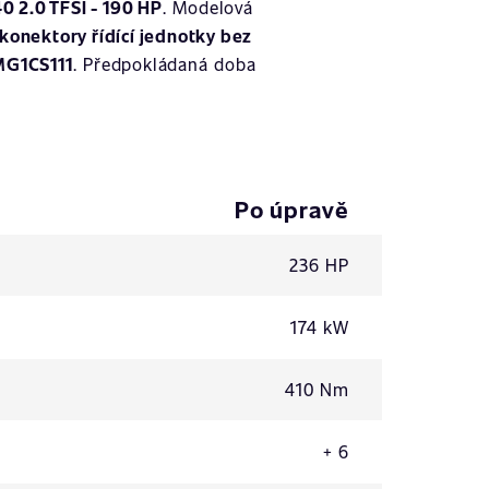
0 2.0 TFSI - 190 HP
. Modelová
konektory řídící jednotky bez
MG1CS111
. Předpokládaná doba
Po úpravě
236 HP
174 kW
410 Nm
+ 6