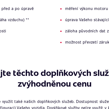
 před a po úpravě
měření výkonu motoru 
áha vzduchu) **
úprava Vašeho stávajíc
osti
záloha původních dat z
možnost převzetí záru
jte těchto doplňkových slu
zvýhodněnou cenu
využít také našich doplňkových služeb. Dostupnost služeb
figuraci) Vašeho vozidla. Doplňkové služby nelze využít v