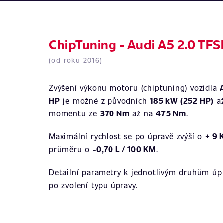
ChipTuning - Audi A5 2.0 TF
(od roku 2016)
Zvýšení výkonu motoru (chiptuning) vozidla
HP
je možné z původních
185 kW (252 HP)
a
momentu ze
370 Nm
až na
475 Nm
.
Maximální rychlost se po úpravě zvýší o
+ 9
průměru o
-0,70 L / 100 KM
.
Detailní parametry k jednotlivým druhům úpr
po zvolení typu úpravy.