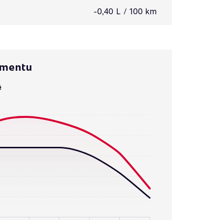
-0,40 L / 100 km
omentu
ě