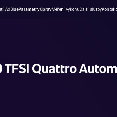
tí AdBlue
Parametry úprav
Měření výkonu
Další služby
Kontak
0 TFSI Quattro Autom