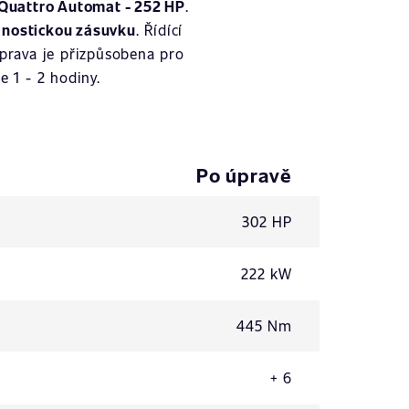
 Quattro Automat - 252 HP
.
gnostickou zásuvku
. Řídící
úprava je přizpůsobena pro
 1 - 2 hodiny.
Po úpravě
302 HP
222 kW
445 Nm
+ 6