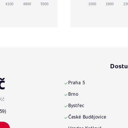
4100
4800
5500
1000
1600
23
Dostu
č
Praha 5
✓
Brno
✓
Kč
Bystřec
✓
59)
České Budějovice
✓