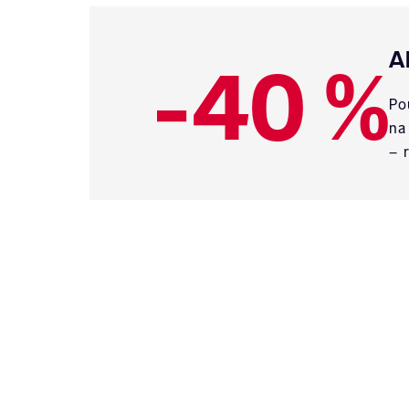
-40 %
A
Po
na
– 