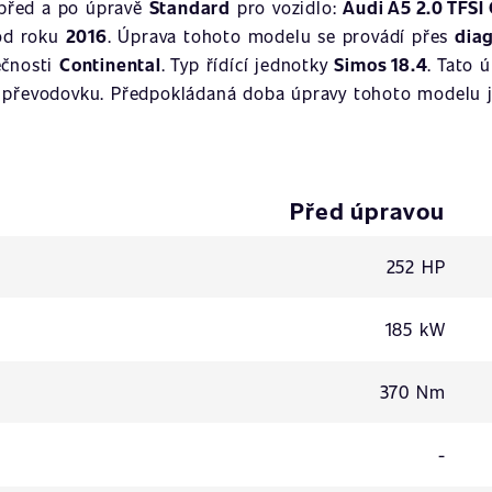
 před a po úpravě
Standard
pro vozidlo:
Audi A5 2.0 TFSI
od roku
2016
. Úprava tohoto modelu se provádí přes
dia
ečnosti
Continental
. Typ řídící jednotky
Simos 18.4
. Tato 
převodovku. Předpokládaná doba úpravy tohoto modelu je
Před úpravou
252 HP
185 kW
370 Nm
-