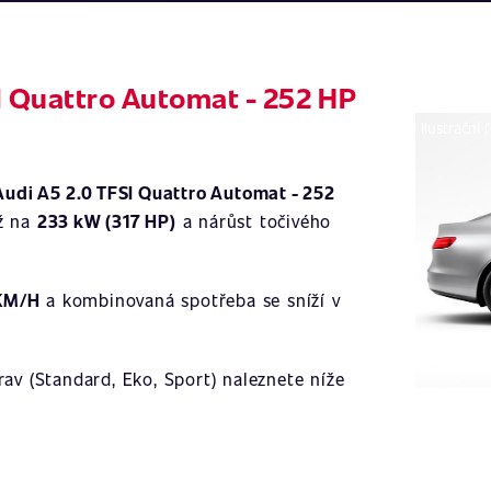
SI Quattro Automat - 252 HP
Ilustrační 
Audi A5 2.0 TFSI Quattro Automat - 252
ž na
233 kW (317 HP)
a nárůst točivého
 KM/H
a kombinovaná spotřeba se sníží v
av (Standard, Eko, Sport) naleznete níže