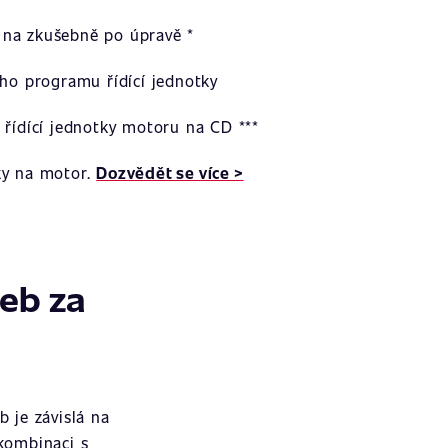
na zkušebně po úpravě *
ího programu řídící jednotky
 řídící jednotky motoru na CD ***
ky na motor.
Dozvědět se více >
žeb za
 je závislá na
 kombinaci s