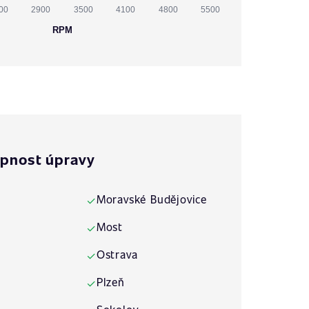
00
2900
3500
4100
4800
5500
RPM
pnost úpravy
Moravské Budějovice
✓
Most
✓
Ostrava
✓
Plzeň
✓