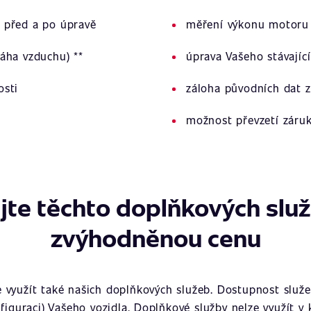
 před a po úpravě
měření výkonu motoru 
áha vzduchu) **
úprava Vašeho stávajíc
osti
záloha původních dat z
možnost převzetí záru
jte těchto doplňkových slu
zvýhodněnou cenu
využít také našich doplňkových služeb. Dostupnost služeb
figuraci) Vašeho vozidla. Doplňkové služby nelze využít v