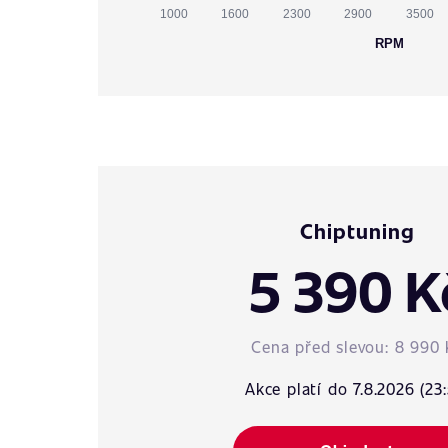
1000
1600
2300
2900
3500
RPM
Chiptuning
5 390 K
Cena před slevou:
8 990 
Akce platí do 7.8.2026 (23: