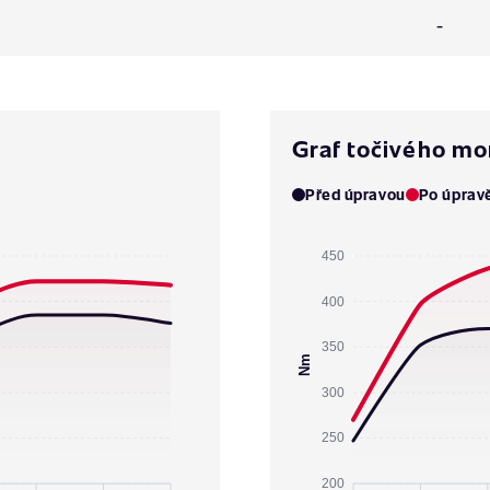
-
Graf točivého m
Před úpravou
Po úprav
450
400
350
Nm
300
250
200