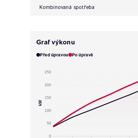
Kombinovaná spotřeba
Graf výkonu
Před úpravou
Po úpravě
250
200
150
kW
100
50
0