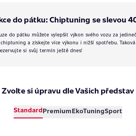
kce do pátku: Chiptuning se slevou 4
uze do pátku můžete vylepšit výkon svého vozu za jedineč
 chiptuning a získejte více výkonu i nižší spotřebu. Tako
rezervujte si svůj termín ještě dnes!
Zvolte si úpravu dle Vašich představ
Standard
Premium
EkoTuning
Sport