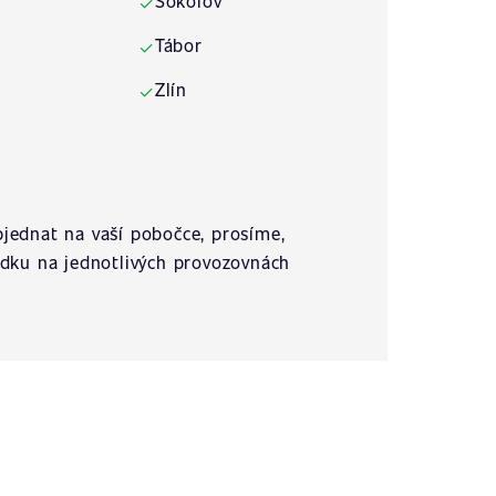
Sokolov
✓
Tábor
✓
Zlín
✓
jednat na vaší pobočce, prosíme,
ídku na jednotlivých provozovnách