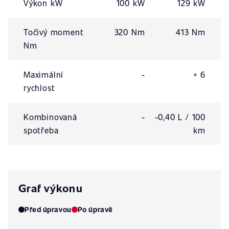
Výkon kW
100 kW
129 kW
Točivý moment
320 Nm
413 Nm
Nm
Maximální
-
+ 6
rychlost
Kombinovaná
-
-0,40 L / 100
spotřeba
km
Graf výkonu
Před úpravou
Po úpravě