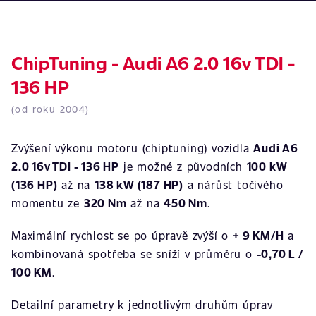
ChipTuning - Audi A6 2.0 16v TDI -
136 HP
(od roku 2004)
Zvýšení výkonu motoru (chiptuning) vozidla
Audi A6
2.0 16v TDI - 136 HP
je možné z původních
100 kW
(136 HP)
až na
138 kW (187 HP)
a nárůst točivého
momentu ze
320 Nm
až na
450 Nm
.
Maximální rychlost se po úpravě zvýší o
+ 9 KM/H
a
kombinovaná spotřeba se sníží v průměru o
-0,70 L /
100 KM
.
Detailní parametry k jednotlivým druhům úprav