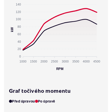
140
120
100
80
kW
60
40
20
0
1000
1500
2000
2500
3000
3500
4000
4500
RPM
Graf točivého momentu
Před úpravou
Po úpravě