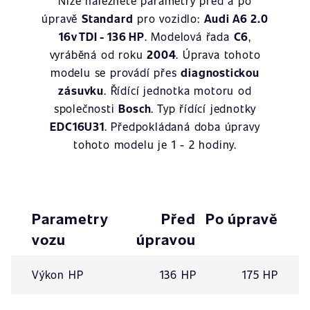
Níže naleznete parametry před a po
úpravě
Standard
pro vozidlo:
Audi A6 2.0
16v TDI - 136 HP
. Modelová řada
C6
,
vyráběná od roku
2004
. Úprava tohoto
modelu se provádí přes
diagnostickou
zásuvku
. Řídící jednotka motoru od
společnosti
Bosch
. Typ řídící jednotky
EDC16U31
. Předpokládaná doba úpravy
tohoto modelu je 1 - 2 hodiny.
Parametry
Před
Po úpravě
vozu
úpravou
Výkon HP
136 HP
175 HP