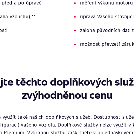
 před a po úpravě
měření výkonu motoru 
áha vzduchu) **
úprava Vašeho stávajíc
osti
záloha původních dat z
možnost převzetí záru
jte těchto doplňkových slu
zvýhodněnou cenu
využít také našich doplňkových služeb. Dostupnost služeb
figuraci) Vašeho vozidla. Doplňkové služby nelze využít v
g Premium. Vybranou službu zaškrtněte v objednávkovém 