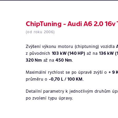
ChipTuning - Audi A6 2.0 16v
(od roku 2006)
Zvýšení výkonu motoru (chiptuning) vozidla
z původních
103 kW (140 HP)
až na
136 kW (
320 Nm
až na
450 Nm
.
Maximální rychlost se po úpravě zvýší o
+ 9
průměru o
-0,70 L / 100 KM
.
Detailní parametry k jednotlivým druhům úpr
po zvolení typu úpravy.