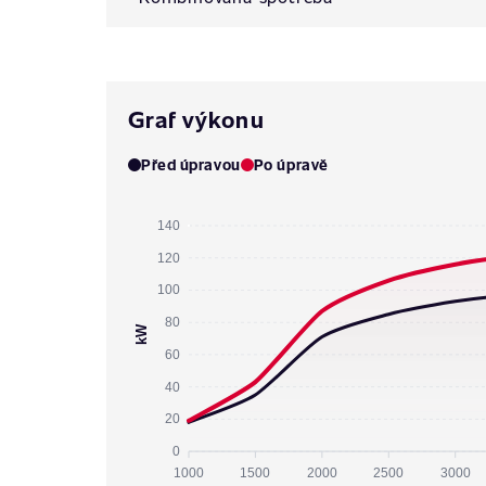
Graf výkonu
Před úpravou
Po úpravě
140
120
100
80
kW
60
40
20
0
1000
1500
2000
2500
3000