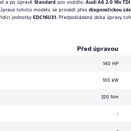
ed a po úpravě
Standard
pro vozidlo:
Audi A6 2.0 16v TDI
 Úprava tohoto modelu se provádí přes
diagnostickou zá
 řídící jednotky
EDC16U31
. Předpokládaná doba úpravy toh
Před úpravou
140 HP
103 kW
320 Nm
-
-