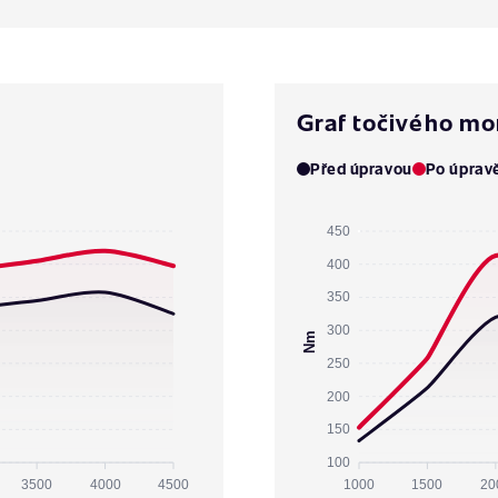
Graf točivého m
Před úpravou
Po úprav
450
400
350
300
Nm
250
200
150
100
3500
4000
4500
1000
1500
20