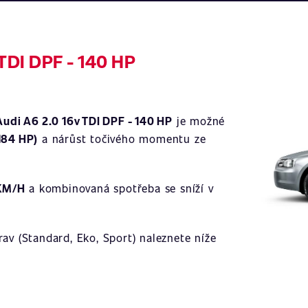
 TDI DPF - 140 HP
Ilustrační 
Audi A6 2.0 16v TDI DPF - 140 HP
je možné
184 HP)
a nárůst točivého momentu ze
 KM/H
a kombinovaná spotřeba se sníží v
av (Standard, Eko, Sport) naleznete níže