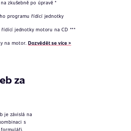
na zkušebně po úpravě *
ího programu řídící jednotky
 řídící jednotky motoru na CD ***
ky na motor.
Dozvědět se více >
žeb za
 je závislá na
 kombinaci s
formuláři.