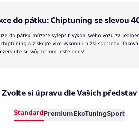
kce do pátku: Chiptuning se slevou 4
uze do pátku můžete vylepšit výkon svého vozu za jedineč
 chiptuning a získejte více výkonu i nižší spotřebu. Tako
rezervujte si svůj termín ještě dnes!
Zvolte si úpravu dle Vašich představ
Standard
Premium
EkoTuning
Sport