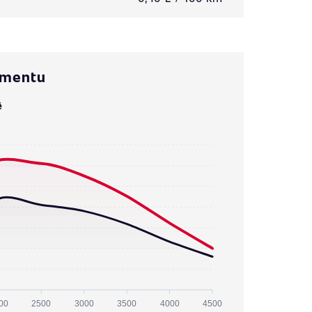
omentu
ě
00
2500
3000
3500
4000
4500