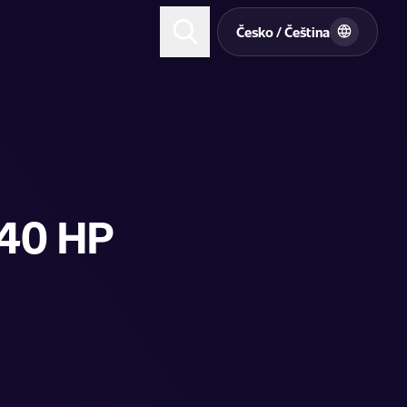
t
Česko / Čeština
140 HP