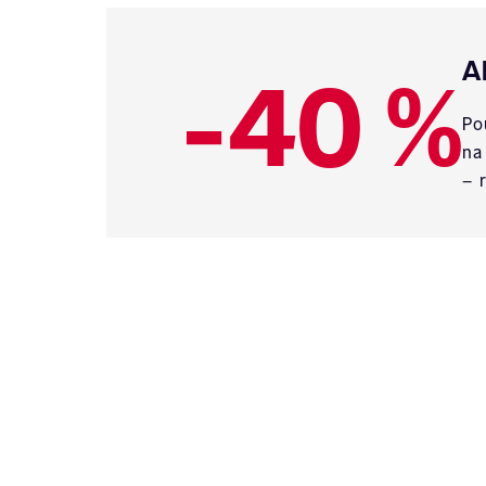
-40 %
A
Po
na
– 