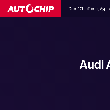
Domů
ChipTuning
Vypnu
Audi 