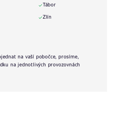
Tábor
✓
Zlín
✓
jednat na vaší pobočce, prosíme,
ídku na jednotlivých provozovnách