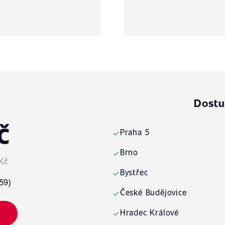
Dostu
č
Praha 5
✓
Brno
✓
Kč
Bystřec
✓
59)
České Budějovice
✓
Hradec Králové
✓