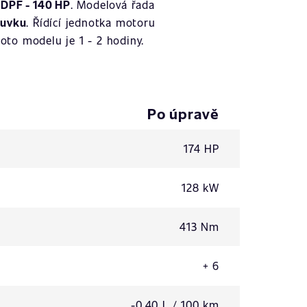
 DPF - 140 HP
. Modelová řada
suvku
. Řídící jednotka motoru
oto modelu je 1 - 2 hodiny.
Po úpravě
174 HP
128 kW
413 Nm
+ 6
-0,40 L / 100 km