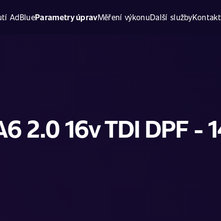
tí AdBlue
Parametry úprav
Měření výkonu
Další služby
Kontak
A6 2.0 16v TDI DPF - 