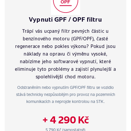
Vypnuti GPF / OPF filtru
Trápí vás ucpaný filtr pevných částic u
benzínového motoru (GPF/OPF), časté
regenerace nebo pokles výkonu? Pokud jsou
náklady na opravu či výměnu vysoké,
nabízíme jeho softwarové vypnutí, které
eliminuje tyto problémy a zajistí plynulejší a
spolehlivější chod motoru.
Odstraněním nebo vypnutím GPF/OPF filtru se vozidlo
stává technicky nezpůsobilým pro provoz na pozemních
komunikacích a neprojde kontrolou na STK.
+ 4 290 Kč
5 790 Kč (samostatně)