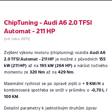
ChipTuning - Audi A6 2.0 TFSI
Automat - 211 HP
(od roku 2011)
Zvýšení výkonu motoru (chiptuning) vozidla
Audi A6
2.0 TFSI Automat - 211 HP
je možné z původních
155
kW (211 HP)
až na
195 kW (264 HP)
a nárůst točivého
momentu ze
320 Nm
až na
429 Nm
.
Maximální rychlost se po úpravě zvýší o
+ 9 KM/H
a
kombinovaná spotřeba se sníží v průměru o
-0,70 L /
100 KM
.
Detailní parametry k jednotlivým druhům úprav