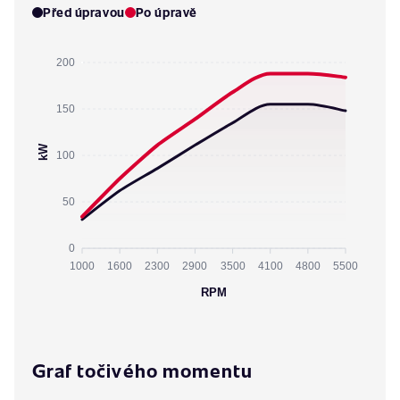
Před úpravou
Po úpravě
200
150
kW
100
50
0
1000
1600
2300
2900
3500
4100
4800
5500
RPM
Graf točivého momentu