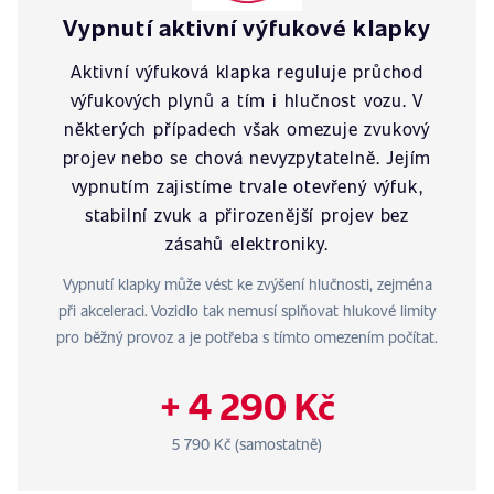
Vypnutí aktivní výfukové klapky
Aktivní výfuková klapka reguluje průchod
výfukových plynů a tím i hlučnost vozu. V
některých případech však omezuje zvukový
projev nebo se chová nevyzpytatelně. Jejím
vypnutím zajistíme trvale otevřený výfuk,
stabilní zvuk a přirozenější projev bez
zásahů elektroniky.
Vypnutí klapky může vést ke zvýšení hlučnosti, zejména
při akceleraci. Vozidlo tak nemusí splňovat hlukové limity
pro běžný provoz a je potřeba s tímto omezením počítat.
+ 4 290 Kč
5 790 Kč (samostatně)