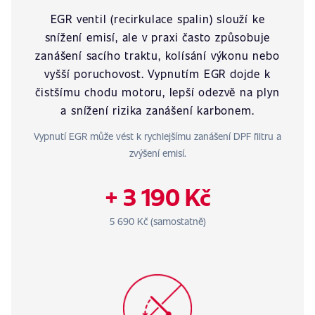
EGR ventil (recirkulace spalin) slouží ke
snížení emisí, ale v praxi často způsobuje
zanášení sacího traktu, kolísání výkonu nebo
vyšší poruchovost. Vypnutím EGR dojde k
čistšímu chodu motoru, lepší odezvě na plyn
a snížení rizika zanášení karbonem.
Vypnutí EGR může vést k rychlejšímu zanášení DPF filtru a
zvýšení emisí.
+ 3 190 Kč
5 690 Kč (samostatně)