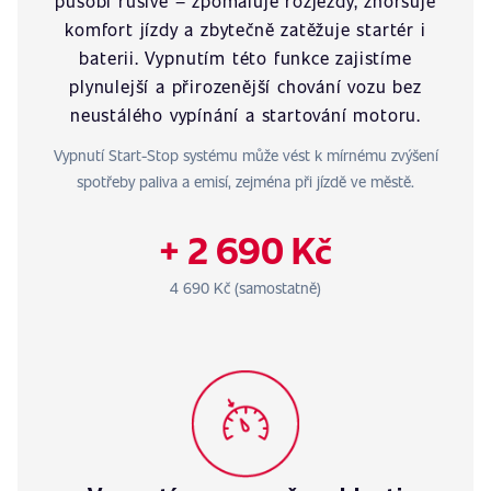
působí rušivě – zpomaluje rozjezdy, zhoršuje
komfort jízdy a zbytečně zatěžuje startér i
baterii. Vypnutím této funkce zajistíme
plynulejší a přirozenější chování vozu bez
neustálého vypínání a startování motoru.
Vypnutí Start-Stop systému může vést k mírnému zvýšení
spotřeby paliva a emisí, zejména při jízdě ve městě.
+ 2 690 Kč
4 690 Kč (samostatně)