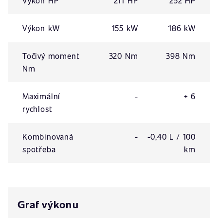
Výkon HP
211 HP
252 HP
Výkon kW
155 kW
186 kW
Točivý moment
320 Nm
398 Nm
Nm
Maximální
-
+ 6
rychlost
Kombinovaná
-
-0,40 L / 100
spotřeba
km
Graf výkonu