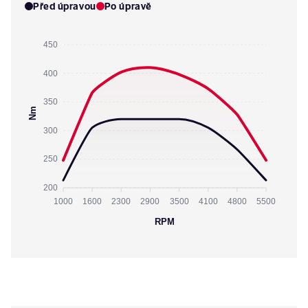
Před úpravou
Po úpravě
450
400
350
Nm
300
250
200
1000
1600
2300
2900
3500
4100
4800
5500
RPM