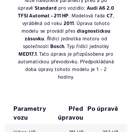
Níže naleznete parametry před a po
úpravě
Standard
pro vozidlo:
Audi A6 2.0
TFSI Automat - 211 HP
. Modelová řada
C7
,
vyráběná od roku
2011
. Úprava tohoto
modelu se provádí přes
diagnostickou
zásuvku
. Řídící jednotka motoru od
společnosti
Bosch
. Typ řídící jednotky
MED17.1
. Tato úprava je přizpůsobena pro
automatickou převodovku. Předpokládaná
doba úpravy tohoto modelu je 1 - 2
hodiny.
Parametry
Před
Po úpravě
vozu
úpravou