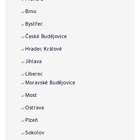
Brno
✓
Bystřec
✓
České Budějovice
✓
Hradec Králové
✓
Jihlava
✓
Liberec
✓
Moravské Budějovice
✓
Most
✓
Ostrava
✓
Plzeň
✓
Sokolov
✓