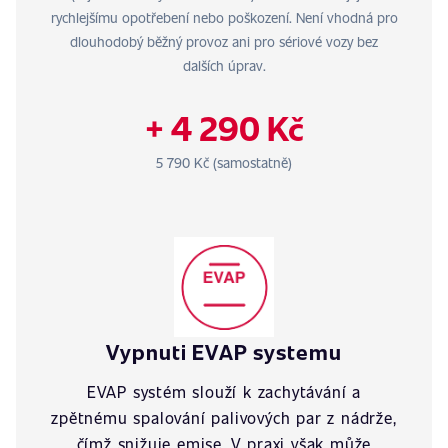
rychlejšímu opotřebení nebo poškození. Není vhodná pro
dlouhodobý běžný provoz ani pro sériové vozy bez
dalších úprav.
+ 4 290 Kč
5 790 Kč (samostatně)
Vypnuti EVAP systemu
EVAP systém slouží k zachytávání a
zpětnému spalování palivových par z nádrže,
čímž snižuje emise. V praxi však může