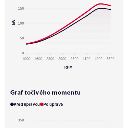
150
kW
100
50
0
1000
1600
2300
2900
3500
4100
4800
5500
RPM
Graf točivého momentu
Před úpravou
Po úpravě
350