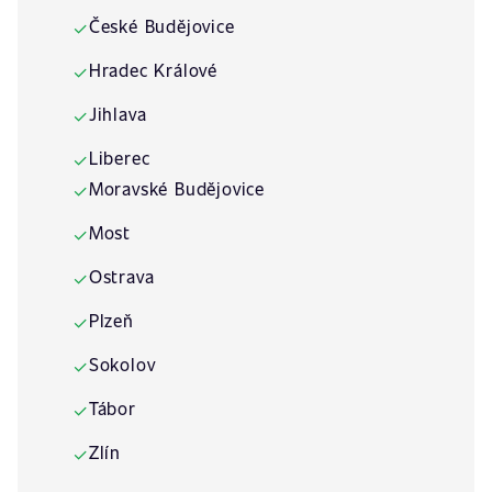
České Budějovice
✓
Hradec Králové
✓
Jihlava
✓
Liberec
✓
Moravské Budějovice
✓
Most
✓
Ostrava
✓
Plzeň
✓
Sokolov
✓
Tábor
✓
Zlín
✓