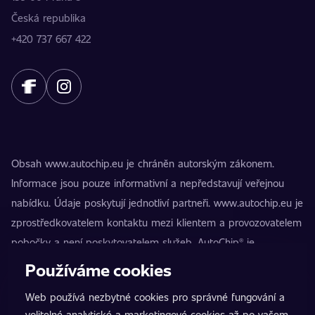
Česká republika
+420 737 667 422
Obsah www.autochip.eu je chráněn autorským zákonem.
Informace jsou pouze informativní a nepředstavují veřejnou
nabídku. Údaje poskytují jednotliví partneři. www.autochip.eu je
zprostředkovatelem kontaktu mezi klientem a provozovatelem
pobočky a není poskytovatelem služeb. AutoChip® je
registrovaná ochranná známka Petra Kučery. Úpravy, které
Používáme cookies
nejsou označeny jako Premium, mohou vést k technické
Web používá nezbytné cookies pro správné fungování a
nezpůsobilosti vozidla k provozu na pozemních komunikacích.
volitelné analytické a marketingové cookies až po vašem