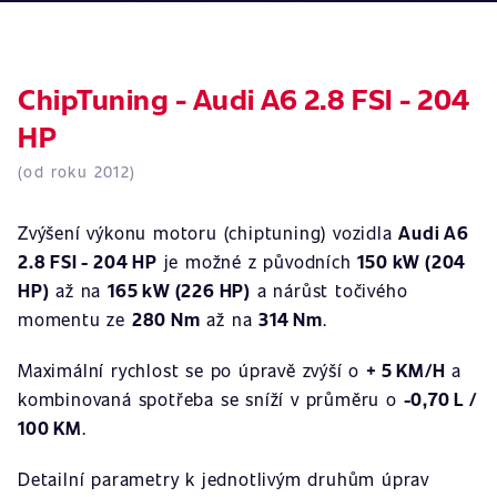
ChipTuning - Audi A6 2.8 FSI - 204
HP
(od roku 2012)
Zvýšení výkonu motoru (chiptuning) vozidla
Audi A6
2.8 FSI - 204 HP
je možné z původních
150 kW (204
HP)
až na
165 kW (226 HP)
a nárůst točivého
momentu ze
280 Nm
až na
314 Nm
.
Maximální rychlost se po úpravě zvýší o
+ 5 KM/H
a
kombinovaná spotřeba se sníží v průměru o
-0,70 L /
100 KM
.
Detailní parametry k jednotlivým druhům úprav