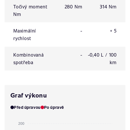
Točivý moment
280 Nm
314 Nm
Nm
Maximální
-
+ 5
rychlost
Kombinovaná
-
-0,40 L / 100
spotřeba
km
Graf výkonu
Před úpravou
Po úpravě
200