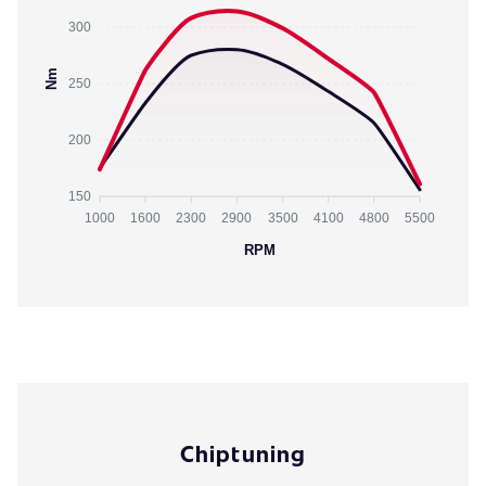
300
Nm
250
200
150
1000
1600
2300
2900
3500
4100
4800
5500
RPM
Chiptuning