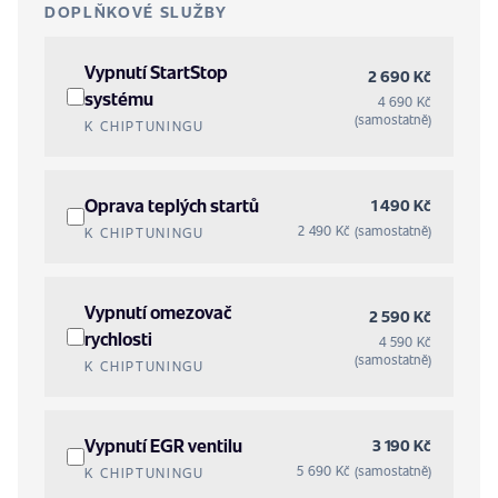
DOPLŇKOVÉ SLUŽBY
Vypnutí StartStop
2 690 Kč
systému
4 690 Kč
(samostatně)
K CHIPTUNINGU
Oprava teplých startů
1 490 Kč
2 490 Kč (samostatně)
K CHIPTUNINGU
Vypnutí omezovač
2 590 Kč
rychlosti
4 590 Kč
(samostatně)
K CHIPTUNINGU
Vypnutí EGR ventilu
3 190 Kč
5 690 Kč (samostatně)
K CHIPTUNINGU