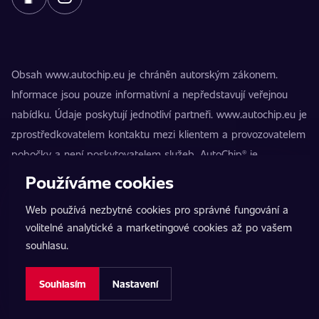
Obsah www.autochip.eu je chráněn autorským zákonem.
Informace jsou pouze informativní a nepředstavují veřejnou
nabídku. Údaje poskytují jednotliví partneři. www.autochip.eu je
zprostředkovatelem kontaktu mezi klientem a provozovatelem
pobočky a není poskytovatelem služeb. AutoChip® je
registrovaná ochranná známka Petra Kučery. Úpravy, které
Používáme cookies
nejsou označeny jako Premium, mohou vést k technické
Web používá nezbytné cookies pro správné fungování a
nezpůsobilosti vozidla k provozu na pozemních komunikacích.
volitelné analytické a marketingové cookies až po vašem
Přesné informace poskytuje vždy konkrétní provozovatel
souhlasu.
pobočky.
Nastavení cookies
Souhlasím
Nastavení