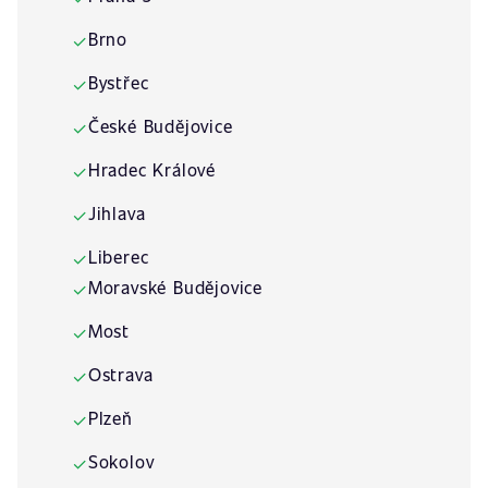
Brno
✓
Bystřec
✓
České Budějovice
✓
Hradec Králové
✓
Jihlava
✓
Liberec
✓
Moravské Budějovice
✓
Most
✓
Ostrava
✓
Plzeň
✓
Sokolov
✓