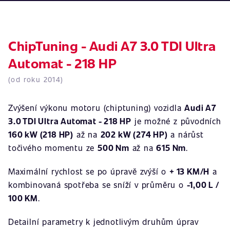
ChipTuning - Audi A7 3.0 TDI Ultra
Automat - 218 HP
(od roku 2014)
Zvýšení výkonu motoru (chiptuning) vozidla
Audi A7
3.0 TDI Ultra Automat - 218 HP
je možné z původních
160 kW (218 HP)
až na
202 kW (274 HP)
a nárůst
točivého momentu ze
500 Nm
až na
615 Nm
.
Maximální rychlost se po úpravě zvýší o
+ 13 KM/H
a
kombinovaná spotřeba se sníží v průměru o
-1,00 L /
100 KM
.
Detailní parametry k jednotlivým druhům úprav