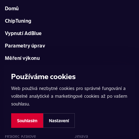
Domů
ChipTuning
Vypnutí AdBlue
Parametry úprav
Měření výkonu
Další služby
Používáme cookies
Kontakt
Web používá nezbytné cookies pro správné fungování a
volitelné analytické a marketingové cookies až po vašem
Seznam poboček
souhlasu.
Praha 5
Brno
Souhlasím
Nastavení
Bystřec
České Budějovice
Hradec Králové
Jihlava