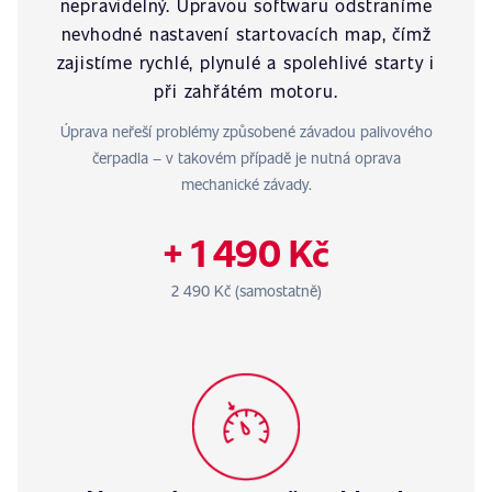
nepravidelný. Úpravou softwaru odstraníme
nevhodné nastavení startovacích map, čímž
zajistíme rychlé, plynulé a spolehlivé starty i
při zahřátém motoru.
Úprava neřeší problémy způsobené závadou palivového
čerpadla – v takovém případě je nutná oprava
mechanické závady.
+ 1 490 Kč
2 490 Kč (samostatně)