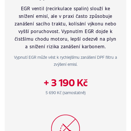
EGR ventil (recirkulace spalin) slouží ke
snížení emisí, ale v praxi často způsobuje
zanášení sacího traktu, kolísání výkonu nebo
vyšší poruchovost. Vypnutím EGR dojde k
čistšímu chodu motoru, lepší odezvě na plyn
a snížení rizika zanášení karbonem.
Vypnutí EGR může vést k rychlejšímu zanášení DPF filtru a
zvýšení emisí.
+ 3 190 Kč
5 690 Kč (samostatně)