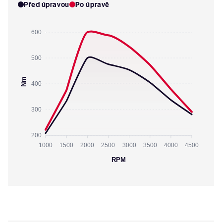
Před úpravou
Po úpravě
600
500
Nm
400
300
200
1000
1500
2000
2500
3000
3500
4000
4500
RPM