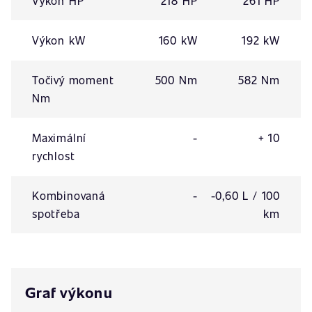
Výkon HP
218 HP
261 HP
Výkon kW
160 kW
192 kW
Točivý moment
500 Nm
582 Nm
Nm
Maximální
-
+ 10
rychlost
Kombinovaná
-
-0,60 L / 100
spotřeba
km
Graf výkonu