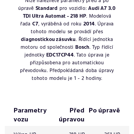
Níže naleznete parametry před a po
úpravě
Standard
pro vozidlo:
Audi A7 3.0
TDI Ultra Automat - 218 HP
. Modelová
řada
C7
, vyráběná od roku
2014
. Úprava
tohoto modelu se provádí přes
diagnostickou zásuvku
. Řídící jednotka
motoru od společnosti
Bosch
. Typ řídící
jednotky
EDC17CP44
. Tato úprava je
přizpůsobena pro automatickou
převodovku. Předpokládaná doba úpravy
tohoto modelu je 1 - 2 hodiny.
Parametry
Před
Po úpravě
vozu
úpravou