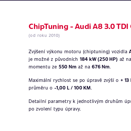
ChipTuning - Audi A8 3.0 TD
(od roku 2010)
Zvýšení výkonu motoru (chiptuning) vozidla
je možné z původních
184 kW (250 HP)
až n
momentu ze
550 Nm
až na
676 Nm
.
Maximální rychlost se po úpravě zvýší o
+ 13
průměru o
-1,00 L / 100 KM
.
Detailní parametry k jednotlivým druhům úpr
po zvolení typu úpravy.