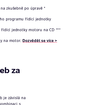
na zkušebně po úpravě *
ího programu řídící jednotky
 řídící jednotky motoru na CD ***
ky na motor.
Dozvědět se více >
žeb za
 je závislá na
 kombinaci s