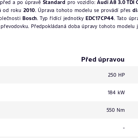
 před a po úpravě
Standard
pro vozidlo:
Audi A8 3.0 TDI
ná od roku
2010
. Úprava tohoto modelu se provádí přes
di
olečnosti
Bosch
. Typ řídící jednotky
EDC17CP44
. Tato úp
převodovku. Předpokládaná doba úpravy tohoto modelu je
Před úpravou
250 HP
184 kW
550 Nm
-