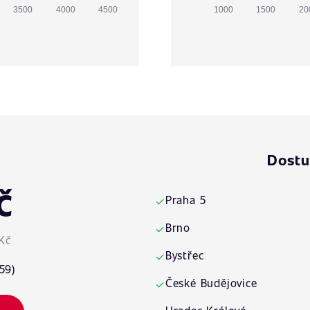
3500
4000
4500
1000
1500
20
Dostu
č
Praha 5
✓
Brno
✓
Kč
Bystřec
✓
59)
České Budějovice
✓