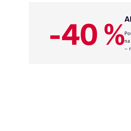
-40 %
A
Po
na
– 