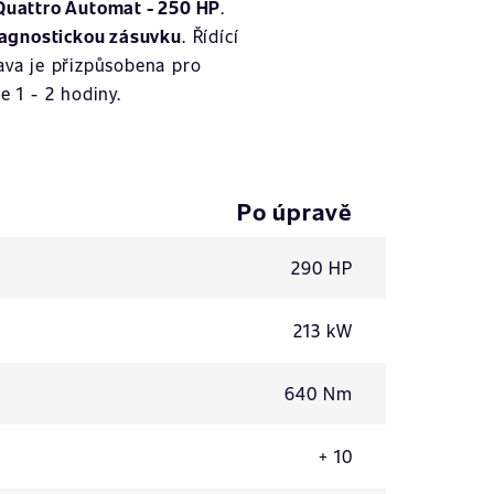
 Quattro Automat - 250 HP
.
agnostickou zásuvku
. Řídící
rava je přizpůsobena pro
 1 - 2 hodiny.
Po úpravě
290 HP
213 kW
640 Nm
+ 10