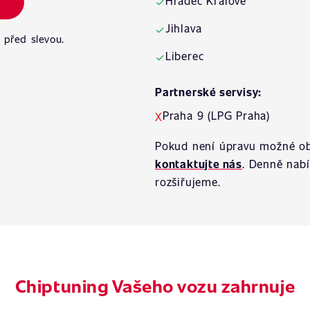
Hradec Králové
✓
Jihlava
✓
 před slevou.
Liberec
✓
Partnerské servisy:
Praha 9 (LPG Praha)
X
Pokud není úpravu možné ob
kontaktujte nás
. Denně nab
rozšiřujeme.
Chiptuning Vašeho vozu zahrnuje