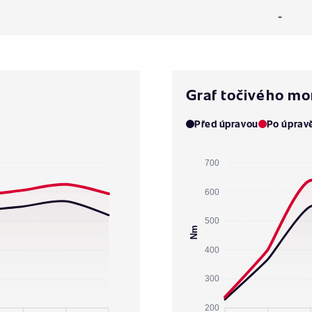
-
Graf točivého m
Před úpravou
Po úprav
700
600
500
Nm
400
300
200