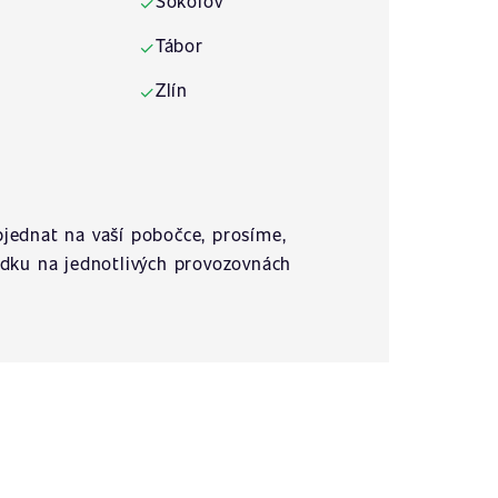
Sokolov
✓
Tábor
✓
Zlín
✓
jednat na vaší pobočce, prosíme,
ídku na jednotlivých provozovnách