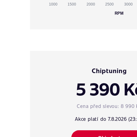
1000
1500
2000
2500
3000
RPM
Chiptuning
5 390 K
Cena před slevou:
8 990 
Akce platí do 7.8.2026 (23: