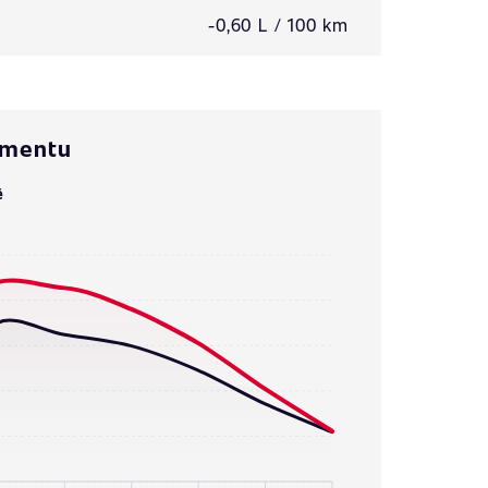
-0,60 L / 100 km
omentu
ě