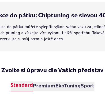
kce do pátku: Chiptuning se slevou 4
uze do pátku můžete vylepšit výkon svého vozu za jedineč
 chiptuning a získejte více výkonu i nižší spotřebu. Tako
rezervujte si svůj termín ještě dnes!
Zvolte si úpravu dle Vašich představ
Standard
Premium
EkoTuning
Sport