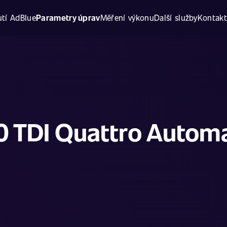
tí AdBlue
Parametry úprav
Měření výkonu
Další služby
Kontak
0 TDI Quattro Autom