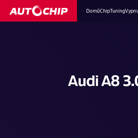
Domů
ChipTuning
Vypnu
Audi A8 3.