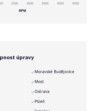
00
2500
3000
3500
4000
4500
RPM
pnost úpravy
Moravské Budějovice
✓
Most
✓
Ostrava
✓
Plzeň
✓