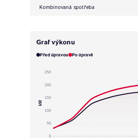
Kombinovaná spotřeba
Graf výkonu
Před úpravou
Po úpravě
250
200
150
kW
100
50
0