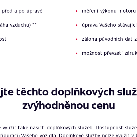
 před a po úpravě
měření výkonu motoru 
áha vzduchu) **
úprava Vašeho stávajíc
osti
záloha původních dat z
možnost převzetí záru
jte těchto doplňkových slu
zvýhodněnou cenu
využít také našich doplňkových služeb. Dostupnost služeb
figuraci) Vašeho vozidla. Doplňkové služby nelze využít v